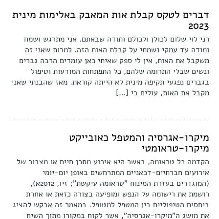
דברים לטקס קבלת אות המאבק באלימות מינית
2023
רני לוי שלום לכולן ולכולם ותודה שבאתם. אני מתרגש ושמח
ומודה עד עמקי נשמתי על קבלת האות הזה. למרות שאני זה
משקבל את האות, אין לי ספק שאיתי כאן עומדים הרבה גברים
ונשים שבלי התרומה שלהם, כל התפתחות המודעות וטיפול
בגברים נפגעי תקיפה מינית לא הייתה קוראת. מאז שהבנתי שאני
מקבל את האות, עולים בי […]
מיקרו-אגרסיה והמטפל כאובייקט
מיקרו-טראומטי
הקדמה כל טראומה, באשר היא אירוע מסכן חיים או מצבור של
אירועים חברתיים-דכאניים המתרחשים באופן יום-יומי
(המוגדרים בעזרת המינוח "טראומה עיקשת"; זיו, 2012א),
רושמת את רישומה על הנפש ומופיעה בצורה כזאת או אחרת
ביחסים הטיפוליים בין המטפל למטופל. במאמר זה אבקש להציג
את מושג ה"מיקרו-אגרסיה", אשר לקוח במקורו מתוך השיח