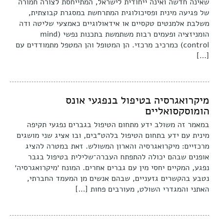
שאינה חדשה ואינה ייחודית לישראל, המתייחסת לצורה חמורה
של פגיעה מינית ופסיכולוגית המתרחשת במסגרת קבוצתית,
משלבת אלמנטים טקסיים או אידאולוגיים כאמצעי שליטה ודה
הומניזציה ופעמים רבות משתמשת בתכנות נפשי (mind
control) כמרכיב מרכזי. הן המטופל והן המטפל מתמודדים עם
[…]
מיקרואגרסיה בטיפול בנפגעי אונס
הומוסקסואליים
במאמר זה משולב ידע מתחום הטיפול בגברים נפגעי תקיפה
מינית עם ידע בתחום הטיפול בלהט״בים, ובו אציג שני מושגים
מרכזיים: מיקרואגרסיה והארון המשולש. זאת במטרה להציג
אופנים שבהם יכולה להתפתח העברה־שלילית בטיפול בגבר
נפגע, המקיים יחסי מין עם גברים אחרים. המונח ׳מיקרואגרסיה׳
נטבע בהקשרים גזעניים, שבהם אנשים מן המעמד החברתי,
האתני והמגדרי השולט, מעורבים פחות […]