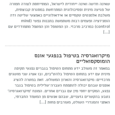
שאינה חדשה ואינה ייחודית לישראל, המתייחסת לצורה חמורה
של פגיעה מינית ופסיכולוגית המתרחשת במסגרת קבוצתית,
משלבת אלמנטים טקסיים או אידאולוגיים כאמצעי שליטה ודה
הומניזציה ופעמים רבות משתמשת בתכנות נפשי (mind
control) כמרכיב מרכזי. הן המטופל והן המטפל מתמודדים עם
[…]
מיקרואגרסיה בטיפול בנפגעי אונס
הומוסקסואליים
במאמר זה משולב ידע מתחום הטיפול בגברים נפגעי תקיפה
מינית עם ידע בתחום הטיפול בלהט״בים, ובו אציג שני מושגים
מרכזיים: מיקרואגרסיה והארון המשולש. זאת במטרה להציג
אופנים שבהם יכולה להתפתח העברה־שלילית בטיפול בגבר
נפגע, המקיים יחסי מין עם גברים אחרים. המונח ׳מיקרואגרסיה׳
נטבע בהקשרים גזעניים, שבהם אנשים מן המעמד החברתי,
האתני והמגדרי השולט, מעורבים פחות […]