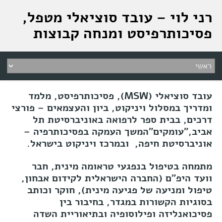
רני לוי – עובד סוציאלי מטפל,
פסיכותרפיסט ומנחה קבוצות
עובד סוציאלי
(MSW),
פסיכותרפיסט, מלמד
ומדריך במסלול ויניקוט, ביון והעצמאים – פורצי
דרכים, בבית ספר לרפואה באוניברסיטת תל
אביב
,"
עומקים
"
המשך העמקה בפסיכותרפיה –
אוניברסיטת חיפה
,
ובמרכז ויניקוט בישראל.
מתמחה בטיפול בנפגעי טראומה מינית, חבר
וועד היפ"ם
(
החברה הישראלית לקידום אבחון,
טיפול ומניעה של פגיעה מינית
),
חוקר וכותב
בסוגיות הקשורות במגדר, בחיבור בין
פסיכואנליזה ופילוסופיה ובתיאוריית השדה