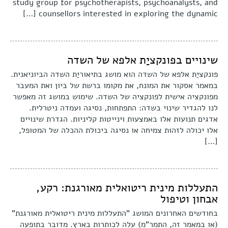
study group for psychotherapists, psychoanalysts, and
counsellors interested in exploring the dynamic […]
שינויים בפונקציַת אלפא של השדה
פונקציַת אלפא של השדה הוא מושג בתיאוריַת השדה הביוניאנית.
במאמר אסקור את המונח, את מקומו ברשת של ביון ואת המעבר
מפונקציה אישית לפונקציה של השדה. שימוש במושג זה מאפשר
לנו להגדיר שינוי בשדה: התפתחות, נסיגה ועמדה ניטרלית.
אדגים תנועות אלו באמצעות וינייטות קליניות. הגדרת שינויים
אלו יכולה לזהות צמיחה או נסיגה ביכולת ההכלה של המטופל,
[…]
התעללות מינית ריטואלית מאורגנת: רקע,
אבחון וטיפול
בחודשים האחרונים המושג "התעללות מינית ריטואלית מאורגנת"
(או במאמר זה, התמר"מ) עלה לכותרות בארץ. מדובר בתופעה