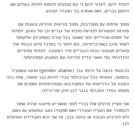
לעזור להם. לעזור להם כי הם נפגעים ולנסות לחיות בשלום אם
היותם גברים, זאת אומרת בני המגדר הפוגע.
מתוך שיחות עם מתנדבות, מתוך פגישות חוזרות ונשנות עם
סוגיות הקשורות לפגיעה מינית של גברים וכן של נשים, למדתי
על יחסים מגדריים יותר מאשר בכל קורס בפמיניזם שלקחתי
לאחר מיכן באוניברסיטה. נתן לומר כי במרכז סיוע הבנתי איך
פועלים מנגנוני הכוח הגבריים מיד ראשונה. למדתי פמיניזם
והזדהיתי כפי שאני עדיין מזדהה עם המאבק הפמיניסטי.
הרגשתי בושה על היותי גבר (gender shame) מושג שאסביר
בהמשך, ועשיתי ככל שביכולתי בכדי להיות גבר מחמד, אחד כזה
העונה על הדרישות של המתנדבות הפמיניסטיות ומפנים את
מקומו בסדר החברתי כגבר לבן חזק ופריבילגי.
אני מציין פרטים אלו בכדי לומר שאם יש מישהו שהיה אמור
להסתדר עם העניין המגדרי ואם תפקודו כאב המשמש גם כאם,
ולא להרגיש מבוכה או בושה בכך, אז אני הוא הקנדידט המושלם
לכך.