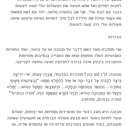
לחכות יומיים ואז אמא תעשה את הפעולות שלי קשה לעשות
כגבר עם הבת שלי. אני אב במשרה מלאה. יחד עם זאת מצאתי
את עצמי שולח את הילדה לכל מיני דמויות נשיות שיעשו איתה
פעולות שלי היה קשה לעשות.
הגדרות
אני מתלבט מאד האם לדבר על מבוכה או על בושה. שתי החוויות
האנושיות האלו חופפות אחת את השנייה בנסיבות מסוימות
וההפרדה ביניהן אינה ברורה לחלוטין ואינה נחוצה לענייננו.
מבוכה: (נ') [מן בוך] מוגדרת כבִּלְבּוּל, אָבְדַן עֵצוֹת, אִי-יְדִיעָה
כֵּיצַד לְהָגִיב עַל דְּבַר-מָה אוֹ אֵיךְ לְהֵחָלֵץ מִמֶּנּוּ: "וֶהֱצִיקוּהוּ פְּשָׁטֵי
הַתּוֹרָה… וְנִשְׁאַר בִּמְבוּסָה וּבֶהָלָה… וּכְשֶׁנְּבָאֵר הַמָּשָׁל הַהוּא… יִמָּלֵט
וְיִנָּצֵל מִן הַמְּבוּכָה הַהִיא; וְלָזֶה נִקְרָא הַמַּאֲמָר הַזֶּה 'מוֹרֵה נְבוּכִים'"
(מורה נבוכים, פתיחה).
מבוכה היא מצב רגשי של מוטרדות מסוימת ואי-נוחות, שאדם
עשוי לחוות כאשר הוא מבצע פעולה חברתית או מקצועית שאינה
מקובלת, בעוד אנשים בסביבתו עדים לה או נחשפים אליה, או