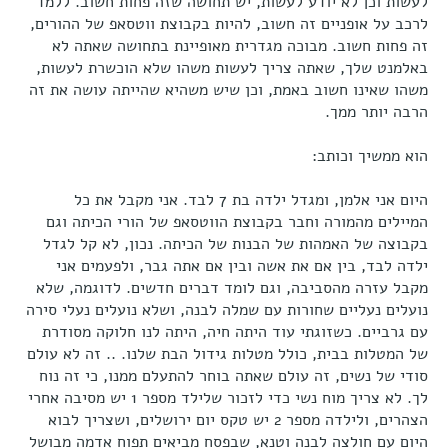
לעשות וכן לא יודע לעשות, יש תחושה שזה פחות חשוב. ללמד
לרכב על אופניים זה חשוב, להיות בקבוצת ווטסאפ של ההורים,
זה פחות חשוב. מבוכה מגדרית מאופיינת בתחושה שאתה לא
באלמנט שלך, שאתה צריך לעשות משהו שלא הוכשרת לעשות,
משהו שאינו חשוב באמת, וכן שיש משהיא שהייתה עושה את זה
הרבה יותר ממך.
הוא ממשיך וכותב:
היום אני אלמן, ומגדל ילדה בת 7 לבד. אני מקבל את כל
המיילים מהמורה וחבר בקבוצת הווטסאפ של הורי הכיתה וגם
בקבוצה של האמהות של הבנות של הכיתה. נכון, לא קל לגדל
ילדה לבד, בין אם את אשה ובין אם אתה גבר, ולפעמים אני
מקבל עזרה מהסביבה, וגם לומד דברים חדשים. לדוגמה, שלא
נועלים נעליים שחורות עם שמלה לבנה, ושלא נועלים נעלי סירה
עם גרביים. כשזוגתי עוד היתה חיה, היתה לנו חלוקה מסודרת
של המטלות בבית, כולל מטלות גידול הבת שלנו. .. זה לא עולם
סודי של נשים, זה עולם שאתה בוחר להתעלם ממנו, כי זה נוח
לך. לא צריך מוח נשי כדי לזכור שלילד מספר 1 יש מסיבה אחרי
הצהרים, ולילדה מספר 2 יש טקס יום ירושלים, ושצריך לבוא
היום עם חולצה לבנה וטנא, שבפסח מביאים תפוח אדמה מבושל