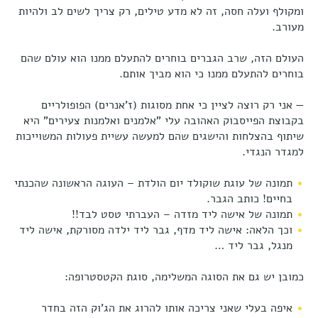
ומקולף ועלה חסה, זה לא מדע טילים, רק צריך לשים לב ולהיות
מעורב.
העולם הזה, שרב הגברים בוחרים להתעלם ממנו הוא עולם שהם
בוחרים להתעלם ממנו כי הוא מביך אותם.
— אני רק רוצה לציין כי אחת מסוגות (ז'אנרים) הפופולריים
בקבוצת הפייסבוק האהובה עלי "אלמנים ואלמנות צעירים" היא
שיתוף בהצלחות והישגים שהם למעשה עשיית פעולות המשוייכות
למגדר הנגדי.
תמונה של עוגת שוקולד יום הולדת – העוגה הראשונה שהכנתי
בחיים! כותב הגבר.
תמונה של אישה ליד מזדה – העברתי טסט לבד!!
וכך הלאה: אישה ליד מדף, גבר ליד ילדה מסורקת, אישה ליד
מנגל, גבר ליד …
כמובן יש גם את הסוגה המשלימה, סוגת הקטסטרופה:
איפה בעלי שאני צריכה אותו להרוג את הג'וק הזה בחדר