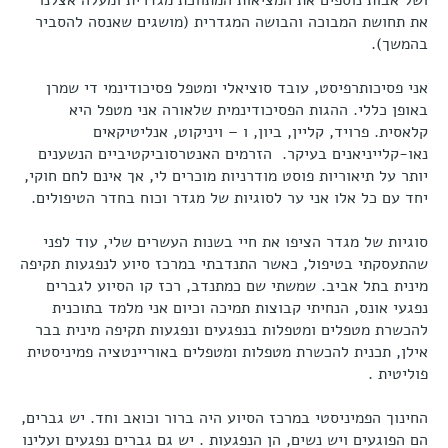
את תחושת המבוכה והבושה המגדרית (מושגים שאנסה להסביר
בהמשך).
אני פסיכותרפיסט, עובד סוציאלי ומטפל פסיכודינמי די שמרן
באופן כללי. ההגות הפסיכודינמית שלאורה אני מטפל היא
קלאסית. פרויד, קליין, ביון, ו – ויניקוט, אנליטיקאים
נאו-קלייניאנים בעיקר. הזרמים האנטרסוביקטיביים הנשענים
יותר על תיאוריות פוסט מודרניות מוכרים לי, אך אינם לחם חוקי,
יחד עם כל אלו אני ער לסוגיות של מגדר וכוח בחדר הטיפולים.
סוגיות של מגדר הציפו את חיי בשנות העשרים שלי, עוד לפני
שהתעסקתי בטיפול, כאשר התנדבתי במרכז סיוע לנפגעות תקיפה
מינית בתל אביב. שמשתי שם כמתנדב, רכז קו הסיוע לגברים
נפגעי אונס, הנחיתי קבוצות תמיכה וכיום אני מלמד בתוכנית
להכשרת מטפלים ומטפלות בנפגעים ונפגעות תקיפה מינית בבר
אילן, תכנית להכשרת מטפלות ומטפלים באוריינטציה פמיניסטית
פוליטית .
החינוך הפמיניסטי במרכז הסיוע היה ברור וכואב וחד. יש גברים,
הם הפוגעים ויש נשים, הן הנפגעות . יש גם גברים נפגעים ועלינו