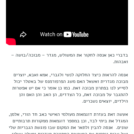
בדברי כאן אנסה לחקור את המשולש, מגדר – מבוכה/בושה –
ואבהות.
אנסה להראות כיצד החלוקה לנשי ולגברי, אמא ואבא, יוצרים
מבוכה מגדרית ואשאל האם משג הפרפורמנס של באטלר יכול
לסייע לנו בפתרון מבוכה זאת. כמו כן אומר כי אם יש אפשרות
להתגבר על מבוכה זאת, כל הצדדים, הן האב והן האם והן
הילדים, יוצאים נשכרים.
אעשה זאת בעזרת דוגמאות מעולמי האישי כאב חד הורי, אלמן,
המגדל את ביתי לבד, וכן במספר דוגמאות ממקורות תרבותיים
שונים. אנסה להבין ולתאר את המקום שבו פוגשת הגבריות שלי
ושל אבות נוספים את המציאות המתווכת מגדרית ומעלה אצלנו