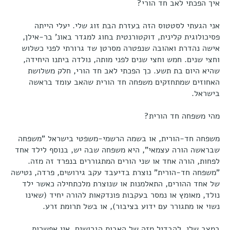
איך הפכתי לאב חד הורי?
אני הגעתי לסטטוס הזה בעזרת הבת זוג שלי. יעלי הייתה
פסיכולוגית קלינית, דוקטורנטית בחוג למגדר באונ' בר-אילן,
אישה נהדרת ואהובה שנפטרה מסרטן שד גרורתי לפני כשלוש
וחצי שנים. חמש וחצי שנים לפני מותה, נולדה ביתנו היחידה,
שהיא היום בת תשע. כך הפכתי לאב חד הורי, חלק משלושת
האחוזים שמתחזקים משפחה חד הורית שהאב עומד בראשה
בישראל.
מהי משפחה חד הורית?
משפחה חד-הורית, או בשמה הרשמי-משפטי בישראל "משפחה
שבראשה הורה עצמאי", היא משפחה שבה יש, בנוסף לילד אחד
לפחות, הורה אחד או שני הורים המתגוררים בנפרד זה מזה.
"משפחה חד-הורית" נוצרת בדיעבד עקב גירושים, פרדה, נטישה
של אחד ההורים, התאלמנות או שנוצרת מלכתחילה כאשר ילד
נולד, מאומץ או נמסר בעקבות פונדקאות להורה יחיד (שאינו
נשוי או מתגורר עם ידוע בציבור), או בשל תרומת זרע.
במצב שלי, להבדיל מזה של האבות הגרושים, אין אפשרות