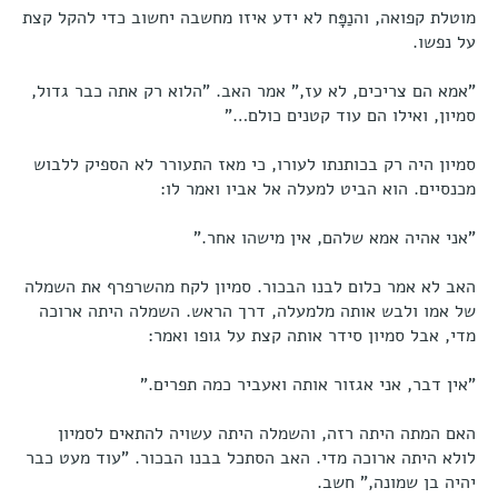
מוטלת קפואה, והנַפָּח לא ידע איזו מחשבה יחשוב כדי להקל קצת
על נפשו.
"אמא הם צריכים, לא עז," אמר האב. "הלוא רק אתה כבר גדול,
סמיון, ואילו הם עוד קטנים כולם…"
סמיון היה רק בכותנתו לעורו, כי מאז התעורר לא הספיק ללבוש
מכנסיים. הוא הביט למעלה אל אביו ואמר לו:
"אני אהיה אמא שלהם, אין מישהו אחר."
האב לא אמר כלום לבנו הבכור. סמיון לקח מהשרפרף את השמלה
של אמו ולבש אותה מלמעלה, דרך הראש. השמלה היתה ארוכה
מדי, אבל סמיון סידר אותה קצת על גופו ואמר:
"אין דבר, אני אגזור אותה ואעביר כמה תפרים."
האם המתה היתה רזה, והשמלה היתה עשויה להתאים לסמיון
לולא היתה ארוכה מדי. האב הסתכל בבנו הבכור. "עוד מעט כבר
יהיה בן שמונה," חשב.