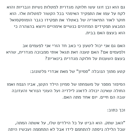
גם הוא ובן זוגו עשו חלוקה מגדרית למטלות נשיות וגבריות והוא
לקח על עמו את התפקיד האימהי בכל הקשור למטלות אלו. הוא
חוקר לאור התיאוריה של באטלר את תפקידו כגבר הומוסקסואל
המבצע תפקידים המזוהים כנשיים אימהיים ויוצא בהצהרה כי
הוא בעצם האם בבית.
האם גם אני יכול לטעון כי כאב חד הורי אני לפעמים אב
ולפעמים אם? האם טענה זאת תגאל אותי ממבוכה מגדרית, שהיא
בעצם השענות על חלוקה מגדרית בינארית?
קטע מתוך הנובלה "סמיון" של מאת אנדרי פלטונוב:
הסיפור מספר על משפחתו של סמיון הילד הקטן, אביו הנפח ואמו
החולה שאינה יכולה לדאוג לילדיה ועל העוני הנוראי והעזובה
שבה הם חיים. יום אחד מתה האם.
וכך כתוב:
"האב שתק. הוא הביט על כל הילדים שלו, על אשתה המתה,
שכל הלילה ניסתה להתחמם לידו אבל לא התחממה ועכשיו היתה