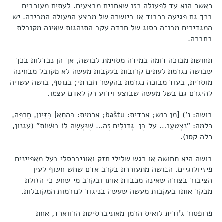
כאשר הוא עד לפעולה כזו שאחרים מבצעים. לעתים מעורבים
בכך גם פגיעה בכבוד או ביושרה של מבצע הפעולה המביכה. יש
המגדירים מבוכה כסוג של חרדה עקב התנהגות שאינה מקובלת
בחברה.
תחושת מבוכה דומה במידה מסוימת לבושה, אך הן נבדלות בכך
שבושה נגרמת לעתים קרובות בעקבות מעשה לא מקובל מבחינה
מוסרית, בעוד מבוכה נגרמת בהקשר חברתי; בנוסף, בושה עשויה
להיגרם גם בשל מעשה שבוצע וידוע רק לאדם עצמו.
בושה: נ') [מן בוש; אכדית: baštu; ארמית: בַּהֲתָא] בִּזָּיוֹן, חֶרְפָּה,
כְּלִמָּה: "נִצְטַעֵר… עַל בֶּן-גְּדוֹלִים זֶה… שֶׁנַּעֲשָׂה לוֹ בּוּשׁוֹת" (עגנון,
כלה קסו).
בושה היא תחושה או רגש שלילי חזק ואוניברסלי בעל מאפיינים
פיזיולוגיים. הבושה מתעוררת בקרב אדם שחש חשוף לעין
הציבור בצורה שאינה מכבדת אותו ובקרב מי שחש כי הזולת
מבקר אותו בעקבות מעשה שעשה בניגוד לנורמות המקובלות.
פרופסור ג'ודית לואיס הרמן מאוניברסיטת הרווארד, אחת