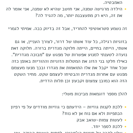
האמבטיה.
הילדה מרגישה שמנה, אני חושב שהיא לא שמנה, אני אומר לה
את זה, היא רק מתעצבנת יותר, מה להגיד לה?
זה נשמע סטראוטיפי להחריד, אבל זה בדיוק ככה. אמיתי לגמרי
בזוגיות רגילה, כל עוד אשתו של דרור, לצורך העניין, או גם
אשתי, הייתה בחיים, הייתה חלוקה מגדרית ברורה. חלוקה זאת
נועדה לטענתי למנוע אפשרות של מפגש עם "מבוכה מגדרית".
כאילו חלקו בני הזוג את המטלות הזוגיות וההוריות באופן כזה
שכל אחד יקבל את אלו התואמות את מגדרו ובכך מנעו מעצמם
מפגש עם אחרות מגדרית והבטיחו לעצמם שקט. מחיר השקט
הזה הוא כמובן צמצום וקבעון וכן תלות הדדית.
להלן מספר דוגמאות מביכות משלי:
ללכת לקנות גוזיות – הידעתם כי גוזיות מודדים על פי רפיון
הכתפיות ולא אם נוח אן לא נוח?
לעשות צמות-שואב אבק
ללכת לספר יחד.
שלא לדבר על חוויות הג'מבורי. לפחות בשעות הבוקר, אני