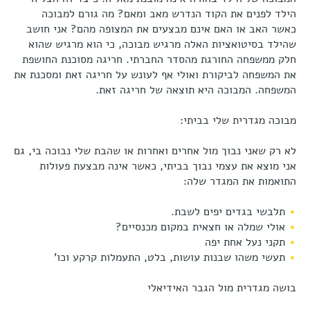
הילד לפנים את הקוד הנדרש מאב ומאם? מה גורם למבוכה
כאשר האב או האם אינם מבצעים את המצופה מהם? אני חושב
שהילד בסיטואציות האלה מרגיש מבוכה, כי הוא מרגיש שהוא
חלק ממשפחה החורגת מהסדר החברתי. חריגה מסוכנת החושפת
את המשפחה לביקורת ואולי אף לעונש על חריגה זאת ומסכנת את
המשפחה. המבוכה היא תוצאה של חריגה זאת.
מבוכה מגדרית שלי בביתי:
לא רק שאני נבוך מול אחרים ואחרות או שהבת שלי נבוכה בי, גם
אני מוצא את עצמי נבוך בביתי, כאשר אינה מבצעת פעולות
התואמות את המגדר שלה:
תלבשי בגדים יפים לשבת.
אולי שמלה או חצאית במקום מכנסיים?
תקני נעל אחת יפה
תעשי משהו שבנות עושות, בלט, התעמלות קרקע וכו'
בושה מגדרית מול הגבר האידיאלי