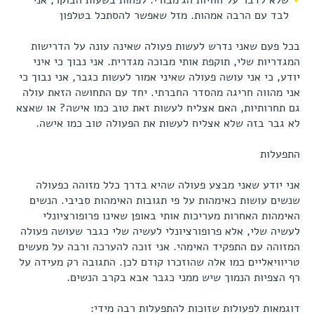
לבד עם הרבה אמהות. מזל שאפשר להסתכל בטלפון
בכל פעם שאני נדרש לעשות פעולה שאינה עונה על הדרישות
המגדריות שלי, תוקפת אותי מבוכה מגדרית. אני נבוך כי איני
יודע, כי אני עושה פעולה שאיני אמור לעשות כגבר, אני נבוך כי
אני מהווה חריגה מהסדר החברתי. יחד עם התחושה הזאת עולה
גם תחרותיות, האם אצליח לעשות זאת טוב כמו אישה? או שאצא
לא גבר בזה שלא אצליח לעשות את הפעולה טוב כמו אישה.
התפעלות
אני יודע שאני מבצע פעולה שהיא בדרך כלל מזוהה כפעולה
שנשים עושות כאימהות על פי תגובות האימהות סביבי. הנשים
האימהות האחרות מעריכות אותי באופן שאינו פרופורציונלי
לעשיה שלי, אלא פרופורציונלי לעשיה שלי כגבר שעושה פעולה
המזוהה עם התפקיד האימהי. אני זוכה להערכה ורבה על מעשים
טריוויאליים כמו אלה שהוזכרו קודם לכן. התגובה רק מעידה על
רף הצפיות הנמוך שיש ממני כגבר אבא בקרב הנשים.
דוגמאות לפעולות שזוכות להתפעלות רבה מידי: