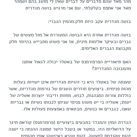
מהר מאד שהם מדברים על דברים שאין לי מושג בהם ושמהר
מאד אני אתפס בקלקלתי. שם אני מרגיש בושה מגדרית
בושה מגדרית עקב היות חלק מהמין הגברי:
בושה מגדרית אחרת היא הבושה התעוררת אל מול מעשים של
גברים ובעיקר אלימות מינית, אז אני פשוט מתבייש בהיותי חלק
מקבוצת הגברים האלימים.
האם תיאוריית הפרפורמנס של באטלר יכולה לגאול אותנו
מהמבוכה המגדרית?
טענתה של באטלר היא כי זהויות מגדריות אינן ישויות בעלות
מהות פנימית. ביצועים חוזרים ונשנים של נורמות מגדריות, אשר
כוללות צורות התנהגות, לבוש, מחוות ודיבור יוצרות אשליה של
ישות; אשליה כי יש משהו פנימי שניתן לכנותו נשיות או גבריות
שאנו, כגברים או כנשים, מבטאים באמצעות פעולות אלו.
הגדרת המין והמגדר כמבעים ביצועיים (פרפורמנס) קוראת תיגר
על הדואליות הזו. במקור או בשכל הישר טמונה ההנחה כי ישנה
זהות שקודמת למעשה, זהות שהיא באיזשהו אופן מהותית