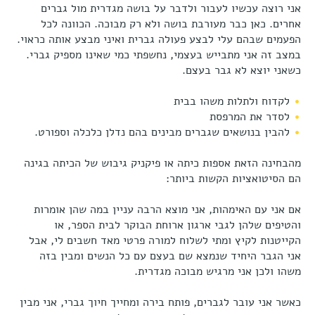
אני רוצה עכשיו לעבור ולדבר על בושה מגדרית מול גברים
אחרים. כאן כבר מעורבת בושה ולא רק מבוכה. הכוונה לכל
הפעמים שבהם עלי לבצע פעולה גברית ואיני מבצע אותה כראוי.
במצב זה אני מתבייש בעצמי, נחשפתי כמי שאינו מספיק גברי.
כשאני יוצא לא גבר בעצם.
לקדוח ולתלות משהו בבית
לסדר את המרפסת
להבין בנושאים שגברים מבינים בהם נדלן כלכלה וספורט.
מהבחינה הזאת אספות כיתה או פיקניק גיבוש של הכיתה בגינה
הם הסיטואציות הקשות ביותר:
אם אני עם האימהות, אני מוצא הרבה עניין במה שהן אומרות
והטיפים שלהן לגבי ארגון ארוחת הבוקר לבית הספר, או
הקייטנות לקיץ ומתי לשלוח למורה פרטי מאד חשבים לי, אבל
אני הגבר היחיד שנמצא שם בעצם עם כל הנשים ומבין בזה
משהו ולכן אני מרגיש מבוכה מגדרית.
כאשר אני עובר לגברים, פותח בירה ומחייך חיוך גברי, אני מבין