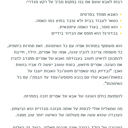
רבות לאבא ששם את בנו במקום מביך על רקע מגדרי:
האבא מפחד בסרטים
נשאר לעבוד בבית ולא עובד בחוץ כמו האמה.
הוא סופר, בעוד האמה עיתונאית.
בכדורגל הוא תופס את הכדור בידיים
הוא משתתף בתחרות אפיה עם כל האימהות. זאת תחרות כיתתית,
כל משפחה צריכה להכין עוגה, אמה של אפרים, הילד, חייבת
להתכונן לראיון חשוב בעבודתה ואבא של אפרים מתנדב להכין
את העוגה. אפרים מיואש, בטוח ששוב יעשה לו אביו בושות
ואכן: "ובדיוק כמו שאפרים חשש/כל האבות ישבו על
כסאות/ואבא שלו עם כובע מטופש/עמד על הבמה/ עם כל
האימהות".
להפתעת כולם העוגה של אבא של אפרים זוכה בתחרות.
מה שמצליח אולי לכסות על אותה מבוכה מגדרית הוא הניצחון.
העובדה שהוא עשה את פעולתה של האישה יותר טוב ממנה.
המבוכה של הילד בהורה אינה מובנת מאליה. כיצד זה הצליח