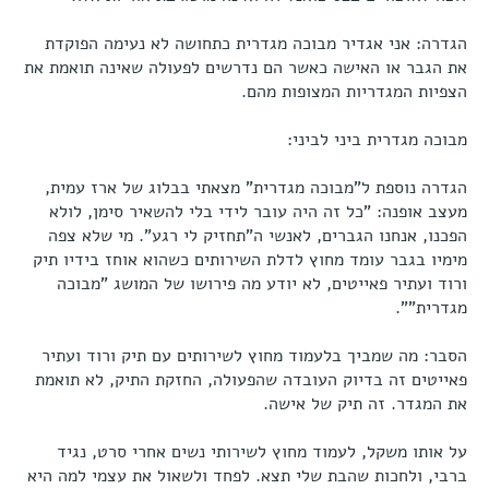
הגדרה: אני אגדיר מבוכה מגדרית כתחושה לא נעימה הפוקדת
את הגבר או האישה כאשר הם נדרשים לפעולה שאינה תואמת את
הצפיות המגדריות המצופות מהם.
מבוכה מגדרית ביני לביני:
הגדרה נוספת ל"מבוכה מגדרית" מצאתי בבלוג של ארז עמית,
מעצב אופנה: "כל זה היה עובר לידי בלי להשאיר סימן, לולא
הפכנו, אנחנו הגברים, לאנשי ה"תחזיק לי רגע". מי שלא צפה
מימיו בגבר עומד מחוץ לדלת השירותים כשהוא אוחז בידיו תיק
ורוד ועתיר פאייטים, לא יודע מה פירושו של המושג "מבוכה
מגדרית"".
הסבר: מה שמביך בלעמוד מחוץ לשירותים עם תיק ורוד ועתיר
פאייטים זה בדיוק העובדה שהפעולה, החזקת התיק, לא תואמת
את המגדר. זה תיק של אישה.
על אותו משקל, לעמוד מחוץ לשירותי נשים אחרי סרט, נגיד
ברבי, ולחכות שהבת שלי תצא. לפחד ולשאול את עצמי למה היא