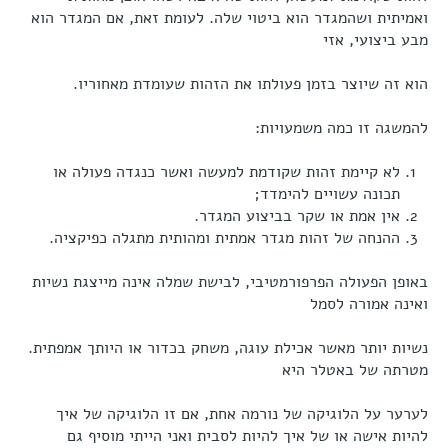
ואמיתית ושהמגדר הוא ביטוי שלה. לעומת זאת, אם המגדר הוא
מבע ביצועי, אזי
הוא זה שיוצר בזמן פעולתו את הזהות שעומדת מאחוריו.
להמשגה זו כמה משמעויות:
לא קיימת זהות שקודמת למעשה ואשר כנגדה פעולה או
תכונה עשויים להימדד;
אין אמת או שקר בביצוע המגדר.
ההנחה של זהות מגדר אמתית ומהותית מתגלה כפיקציה.
באופן הפעולה הפרפורמטיבי, לבישת שמלה אינה מייצגת נשיות
ואינה אמורה לסמל
נשיות יותר מאשר אכילת עוגה, משחק בכדור או היותך אמפתית.
מטרתה של באטלר היא
לערער על הלוגיקה של נורמה אחת, אם זו הלוגיקה של איך
להיות אישה או של איך להיות לסבית ואני הייתי מוסיף גם