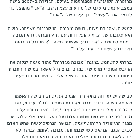
מחוקרות הקוגניציה המפורסמות בעולם, הגדירה ב-2007 בושה
כמצב אינסטינקטיבי של מודעות עצמית שבו ה"אני" מתפצל כדי
לדמיין את ה"עצמי" דרך עיניו של ה"אחר".
למעשה, שתי התופעות, בושה ומבוכה, הן קרובות משפחה: בושה
היא תגובתו של הגוף להתמודדות עם לחץ חברתי. זוהי תגובה
גופנית למחשבה "אני יודע שעשיתי משהו לא מקובל חברתית,
ואני יודע שאתם יודעים על כך".
בחרתי להשתמש במונח "מבוכה מגדרית" מתוך מגמה לנקות את
ההיבט המוסרי מהמושג, כמו כן ברצוני להישאר במישור החברתי
ופחות במישור הפנימי התוך נפשי שאליו הבושה מכוונת מעט
יותר.
לבושה יש יסודות בתיאוריה הפסיכואנליטית. הבושה והאשמה
שאותה חש הנוירוטי סביב מאוויים כמוסים לגילוי עריות, כפי
שהדבר בא לידי ביטוי בדרמה האדיפלית. בושה נוספת עליה
מדבר פרויד היא זאת שחש האדם מול האגו האידיאלי שלו. או
מתוך התיאוריה הקוהוטייאנית, הבושה הנרקיסיסטית שחש האדם
סביב הפגם הנרקיסיסטי שבמהותו. מבוכה לעומת הבושה לא
זוכה לאזכורים בפסיכואנליזה ואינה מושג בתיאוריות אלו.