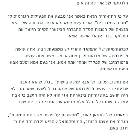
הלוגיקה של איך להיות אֵ ם.
על פי התיאוריה הזאת כאשר אני מבצע את הפעולות הגורמות לי
"מבוכה מיגדרית", אני בעצם אמא ולא אבא. המבוכה שלי היא
תוצאה של הפנמת הסדר החברתי הבינארי הקיים היוצר את
החלוקה גבר-אבא/ אישה-אמא.
לפרפורמיות של התפקיד ההורי יש משמעות רבה. אתה עושה
פרפורמינג של אבהות ולכן אתה אבא. כאשר אתה עושה
פרפורמינג של תפקיד אמהי אתה אמא. אני פעם אמא ופעם אבא
ופעם אבאאימה.
אם נחשוב על כך ש"אבא עושה בושות" בגלל שהוא האבא
שבעיני בנו עושה פרפורמנס של אמא, נוכל לשער שאם הבן לא
היה חושב בקטגוריות בינאריות אזי הוא לא היה חושב כי אביו
עושה בושות כלל וכלל אלא מבטא את הסובייקטיביות שלו.
במאמרו של לוסיאן לאור, "מחשבות על פרפורמטיביות אימהית",
מגדיר את עצמו הכותב, הומוסקסואל שהביא ילדה יחד עם בן
זוגו, כאם.