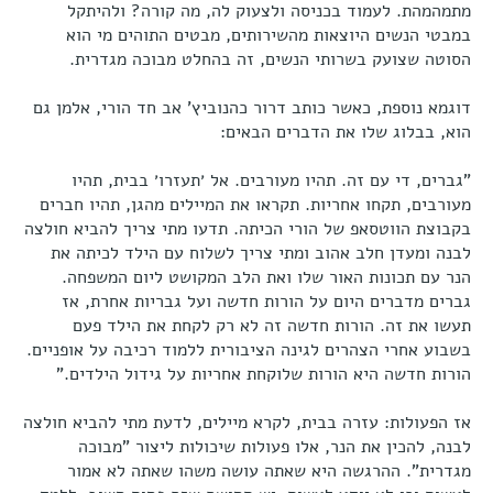
מתמהמהת. לעמוד בכניסה ולצעוק לה, מה קורה? ולהיתקל
במבטי הנשים היוצאות מהשירותים, מבטים התוהים מי הוא
הסוטה שצועק בשרותי הנשים, זה בהחלט מבוכה מגדרית.
דוגמא נוספת, כאשר כותב דרור כהנוביץ' אב חד הורי, אלמן גם
הוא, בבלוג שלו את הדברים הבאים:
"גברים, די עם זה. תהיו מעורבים. אל ׳תעזרו׳ בבית, תהיו
מעורבים, תקחו אחריות. תקראו את המיילים מהגן, תהיו חברים
בקבוצת הווטסאפ של הורי הכיתה. תדעו מתי צריך להביא חולצה
לבנה ומעדן חלב אהוב ומתי צריך לשלוח עם הילד לכיתה את
הנר עם תכונות האור שלו ואת הלב המקושט ליום המשפחה.
גברים מדברים היום על הורות חדשה ועל גבריות אחרת, אז
תעשו את זה. הורות חדשה זה לא רק לקחת את הילד פעם
בשבוע אחרי הצהרים לגינה הציבורית ללמוד רכיבה על אופניים.
הורות חדשה היא הורות שלוקחת אחריות על גידול הילדים."
אז הפעולות: עזרה בבית, לקרא מיילים, לדעת מתי להביא חולצה
לבנה, להכין את הנר, אלו פעולות שיכולות ליצור "מבוכה
מגדרית". ההרגשה היא שאתה עושה משהו שאתה לא אמור