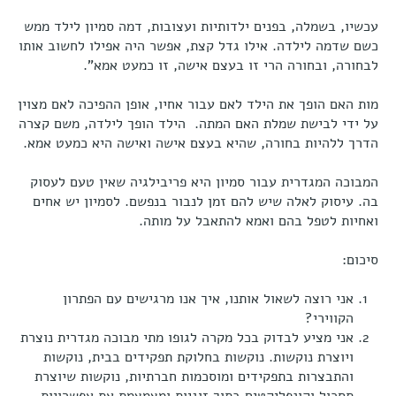
עכשיו, בשמלה, בפנים ילדותיות ועצובות, דמה סמיון לילד ממש
כשם שדמה לילדה. אילו גדל קצת, אפשר היה אפילו לחשוב אותו
לבחורה, ובחורה הרי זו בעצם אישה, זו כמעט אמא".
מות האם הופך את הילד לאם עבור אחיו, אופן ההפיכה לאם מצוין
על ידי לבישת שמלת האם המתה. הילד הופך לילדה, משם קצרה
הדרך ללהיות בחורה, שהיא בעצם אישה ואישה היא כמעט אמא.
המבוכה המגדרית עבור סמיון היא פריבילגיה שאין טעם לעסוק
בה. עיסוק לאלה שיש להם זמן לנבור בנפשם. לסמיון יש אחים
ואחיות לטפל בהם ואמא להתאבל על מותה.
סיכום:
אני רוצה לשאול אותנו, איך אנו מרגישים עם הפתרון
הקווירי?
אני מציע לבדוק בכל מקרה לגופו מתי מבוכה מגדרית נוצרת
ויוצרת נוקשות. נוקשות בחלוקת תפקידים בבית, נוקשות
והתבצרות בתפקידים ומוסכמות חברתיות, נוקשות שיוצרת
תסכול וקונפליקטים בתוך זוגיות ומצמצמת את אפשרויות