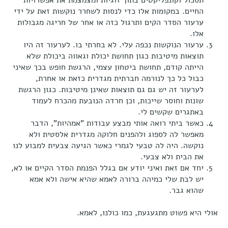
החיים. במקומות אלו כדי לנסות לשחרר נוקשות זאת על ידי
ערעור הסדר הקים ותרגול כזה או אחר של חריגה מגבולות
אלו.
ערעור הנוקשות נכפה עלי. לא בחרתי בו. לערעור זה היו
תוצאות מיטיבות כגון תחושת יכולת וגאווה ביכולת שלא
הייתה קודם, תחושת ביטחון עצמי, הרגשת חופש בכך שאיני
כבול כל כך לנורמה חברתית מגדרית כזאת או אחרת,
לערעור זה יש גם גם תוצאות שאינן מיטיבות. כגון הרגשת
שונות וחוסר שייכות, וכן חרדה הנובעת מהכרח לעמוד
באתגרים שקשים לי.
כאשר ביתי רואה אותי מבצע עבודות "אמהיות", הדבר
מאפשר לה לספוג ולהפנים חלוקה מגדרית אלסטית ולא
נוקשה. היה לה טבעי לגמרי כאשר הגיעה צבעית למבוע לנו
את הבית ולא צבעי.
יחד אם זאת ואיני יודע אם בגלל הפנמת הסדר הקיים או לא,
יש לבת שלי כמיהה ברורה לאמא שהיא אישה ולא אמא
שהוא גבר.
אולי היא פשוט מתגעגעת, כמו כולנו, לאמא.