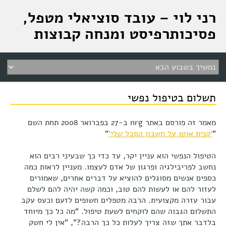
רני לוי – עובד סוציאלי מטפל,
פסיכותרפיסט ומנחה קבוצות
תשלום בטיפול נפשי
מאמר זה פורסם באתר nrg ב-27 בפברואר 2008 תחת השם
"
'קנית אוטו על חשבון הסבל שלי'
"
הטיפול הנפשי הוא עניין יקר, עד כדי כך שבעיני רבים הוא
נחשב לפריבילגיה ופרגון של אדם לעצמו. מעניין לראות כמה
כספים אנשים מסוגלים להוציא על דברים אחרים, שאמורים
לעזור להם או לעשות להם טוב, וכמה קשה יהיה להם לשלם
עבור עזרה מקצועית. הרבה מטפלים חשופים לזעם וכעס עקב
התשלום הגבוה שהם לוקחים לשעת טיפול. "מה כל כך מיוחד
בלדבר אתך שזה צריך לעלות כל כך הרבה?", "אין לי חשק