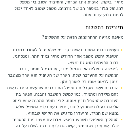
מחיר-ביקוש-איכות אינו הכרחי, והחיבור הטוב בין מטפל
למטופל תלוי במספר רב של גורמים. מטפל שטוב לאחד יכול
להיות גרוע עבור אחר.
מזוכיזם בתשלום
מאיפה מגיעה ההתרעמות הזאת על התשלום?
פעמים רבות המחיר באמת יקר. מי שלא יכול לעמוד בסכום
הטיפול יחפש מטפל אחר הדורש מחיר נמוך יותר, ומנסיוני,
ברוב הפעמים הוא גם ימצא.
לפגישה טיפולית אין תגמול מידי, או תגמול חומרי, דבר
המקשה על ההערכה שלה. הערך של הטיפול הוא ערך מצטבר
וניתן לראות אותו רק לאורך זמן.
הדברים שאנו מקבלים בטיפול הם דברים שבעצם היינו זכאים
להם מלידה ומתמיד, כמו למשל הקשבה והבנה. הפער בין
העובדה שהמטפל מבין אותם, לבין חוסר ההבנה שיש ביחס
אליהם בעולם שמחוץ לחדר, יוצר כעס כלפי המטפל שלא
נמצא שם תמיד, והיעדרו מדגיש את הקושי שבחוץ.
התהליך הטיפולי מטבעו מפגיש אדם עם עצמו ועם הכאבים
שלו. אם אינך מזוכיסט, קשה גם לכאוב וגם לשלם על זה.