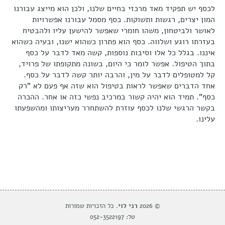
לכסף יש תפקיד מאד מרכזי בחיים שלנו, ולכן הוא מייצג עבורנו
המון יצרים, רגשות ותשוקות. כסף מסמל עבורנו אפשרויות
לאושר ולביטחון, משהו חומרי שאפשר להישען עליו ולהבטיח
בעזרתו רוגע ושלווה. כסף הוא פתרון כשהוא ישנו, ובעיה כשהוא
איננו. בגלל כל אלו וסיבות נוספות, קשה מאד לדבר על כסף
בתוך הטיפול. אפשר לומר כי היום, בשונה מתקופתו של פרויד,
קל למטופלים לדבר על מין, והרבה יותר קשה לדבר על כסף.
אחד הדברים שאפשר לראות בטיפול הוא שזה אף פעם לא "רק
כסף". תמיד הוא יהיה קשור במרכיב נפשי כזה או אחר. ההכרה
בקשר הרגשי שלנו לכסף עוזרת להשתחרר מעריצותו ומהשפעתו
עלינו.
© 2026
רני לוי
. כל הזכויות שמורות
טל: 052-3522197