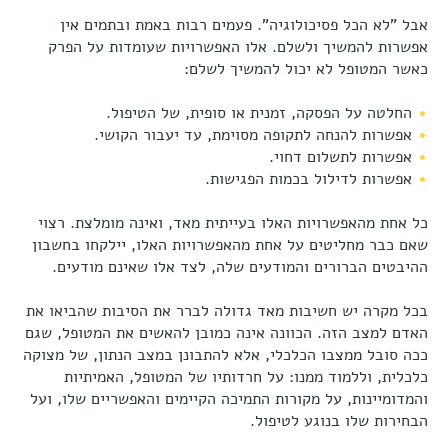
אבל "לא הכל פסיכולוגיה". פעמים רבות באמת ובתמים אין
אפשרות להמשיך ולשלם. אלו האפשרויות שעומדות על הפרק
כאשר המטופל לא יכול להמשיך לשלם:
החלטה על הפסקה, זמנית או סופית, של הטיפול.
אפשרות להנחה לתקופה מסוימת, עד יעבור הקושי.
אפשרות לתשלום דחוי.
אפשרות לדילול בכמות הפגישות.
כל אחת מהאפשרויות האלו בעייתית מאד, ואינה מומלצת. רצוי
שאם כבר מחליטים על אחת מהאפשרויות האלו, יילקחו בחשבון
ההיבטים הברורים והמודעים שלה, לצד אלו שאינם מודעים.
בכל מקרה יש חשיבות מאד גדולה לברר את הסיבות שהביאו את
האדם למצב הזה. הכוונה אינה כמובן להאשים את המטופל, שגם
ככה סובל ממצבו הכלכלי, אלא להתבונן במצב הנתון, של מצוקה
כלכלית, וללמוד ממנו: על חרדותיו של המטופל, האמיתיות
והמדומיינות, על מקורות התמיכה הקיימים והאפשריים שלו, ועל
הבחירות שלו בנוגע לטיפול.