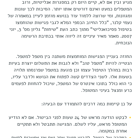
מגיע ובין אם לא, קיים היום רק במסגרות אנליטיות, ורוב
המטפלים כמעט ואינם דורשים אותו יותר. הסיבות לכך שונות
ומגוונות, ומי שרוצה ללמוד עוד בנושא מוזמן לעיין במאמרה של
נעמי קלנר, "כלל החיוב הכספי המלא לגבי פגישות שהוחמצו
בטיפול פסיכואנליטי" מתוך כתב העת "שיחות" גליון מס' 3, יוני
2007. מאמר מאיר עיניים זה ליווה אותי בכתיבת הרשימה
הנוכחית.
החוזה בעניין הפגישות המוחמצות משתנה בין מטפל למטפל.
הנטייה להיות "מטפל טוב" ולא לגבות את התשלום יוצרת בעיות
רבות במהלך הטיפול עצמו וכן פוגעת במטפל שפרנסתו תלויה
בשעות אלו. לשני הצדדים קשה לפתוח את הנושא ולדבר עליו,
כי הוא כולל בתוכו אינטרס של המטפל, שיכול להחוות לפעמים
כרע ומנצל בעיני המטופל.
על כן קיימות כמה דרכים להתמודד עם הבעיה:
לבקש הודעה מראש של 24 שעות לפני הביטול. אם לא הודיע
המטופל מראש, עליו לשלם. הפגישה תתבטל ולא תתקיים
אחרת במקומה.
במקרה של ביטול, לקבוע מועד אחר ואם אין אפשרות לתאם