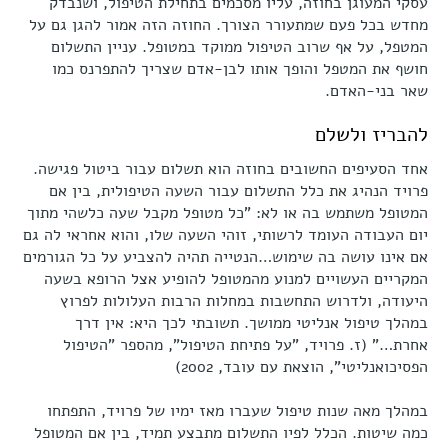
עסקי המעוגן בחוזה, עליו מסכמים בתחילת הטיפול, ושנבדק
מחדש בכל פעם שמתעורר הצורך. החוזה הזה אמור להגן גם על
המטפל, על אף שרוב הטיפול ממוקד במטופל. עניין התשלום
חושף את המטפל והופך אותו לבן-אדם שצריך להתפרנס כמו
שאר בני-האדם.
להבריז ולשלם
אחד הסעיפים החשובים בחוזה הוא תשלום עבור ביטול פגישה.
פרויד הנהיג את כלל התשלום עבור השעה הטיפולית, בין אם
המטופל משתמש בה או לא: "כל מטופל מקבל שעה כלשהי מתוך
יום העבודה העומד לרשותי, זוהי השעה שלו, והוא אחראי לה גם
אם אינו עושה בה שימוש…הנטייה תהיה להצביע על כל הגורמים
המקריים העשויים למנוע מהמטופל להופיע אצל הרופא בשעה
היעודה, ולדרוש התחשבות במחלות הרבות העלולות לפרוץ
במהלך טיפול אנליטי ממושך. תשובתי לכך היא: אין דרך
אחרת…" (ז. פרויד, "על פתיחת הטיפול", מהספר "הטיפול
הפסיכואנליטי", הוצאת עם עובד, 2002)
במהלך מאה שנות טיפול שעברו מאז ימיו של פרויד, התפתחו
כמה שיטות. הכלל לפיו התשלום מתבצע תמיד, בין אם המטופל