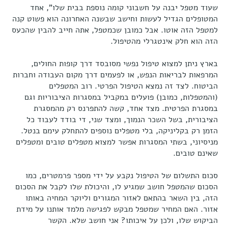
שעוד מטפל יבנה על חשבוני קומה נוספת בבית שלו", אחד
המטופלים הגדיל לעשות וחישב שבשנה האחרונה הוא פשוט קנה
למטפל הזה אוטו. אבל כמובן שכמטפל, אתה חייב להבין שהכעס
הזה הוא חלק אינטגרלי מהטיפול.
בארץ ניתן למצוא טיפול נפשי מסובסד דרך קופות החולים,
המרפאות לבריאות הנפש, או לפעמים דרך מקום העבודה וחברות
הביטוח. לצד זה נמצא הטיפול הפרטי. רוב המטפלים
(והמטפלות, כמובן) פועלים במקביל במסגרות הציבוריות וגם
במסגרת הפרטית. מצד אחד, קשה להתפרנס רק מהמסגרת
הציבורית, בשל השכר הנמוך, ומצד שני, די בודד לעבוד כל
הזמן רק בקליניקה, בלי מטפלים נוספים להתחלק עימם בנטל.
מניסיוני, בשתי המסגרות אפשר למצוא מטפלים טובים ומטפלים
שאינם טובים.
סכום התשלום של הטיפול נקבע על ידי מספר פרמטרים, כמו
הסכום שהמטפל חושב שמגיע לו, והיכולת שלו לקבל את הסכום
הזה, בין השאר בהתאם לאזור המגורים וליוקר המחיה באותו
אזור. האם המחיר שמטפל מבקש לפגישה מלמד אותנו על מידת
הביקוש שלו, ולכן על איכותו? אני חושב שלא. הקשר