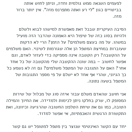
לפעמים השנאה ממש גולמית וחדה, וניתן לחוש אותה
בביטויים כגון "לי רע ואתה מתפרנס מזה". אין יותר ברור
מזה.
הסיבה העיקרית שבכל זאת מאפשרת למישהו לבוא ולשלם
ולהיות בסוג כזה של טיפול היא האמונה שהדבר הזה מועיל
במשהו. על מה בעצם משלמים? על הזמן? הרי לא הדקות
שעוברות במחיצת המטפל הן אלה שגורמות לשינוי. האם משלמים
על ההקשבה? רק הקשבה אינה מספיקה כדי לעזור לאדם, וגם
אפשר לחשוב – במה שונה ההקשבה שלי מהקשבה של כל אחד
אחר? האם על התגובה של המטפל משלמים? גם זה לא נשמע כל
כך הגיוני, שהרי אף אחד לא ישלם על פי מספר התגובות של
המטפל בשעה נתונה.
אני חושב שהאדם משלם עבור איזה סוג של מכלול של שירות
המסופק לו, שרק בחלקו ניתן לכימות ולמדידה. את החיוך והמילה
הטובה, כמו גם את שיחת הטלפון החשובה שהרגיעה וכיוונה, ואת
התקשורת הרגשית והאכפתיות, אי אפשר למדוד.
יחד עם הקשר האינטימי שנוצר בין מטפל למטופל יש גם קשר