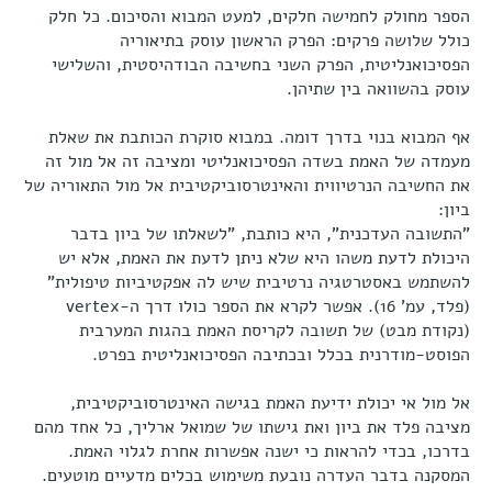
הספר מחולק לחמישה חלקים, למעט המבוא והסיכום. כל חלק
כולל שלושה פרקים: הפרק הראשון עוסק בתיאוריה
הפסיכואנליטית, הפרק השני בחשיבה הבודהיסטית, והשלישי
עוסק בהשוואה בין שתיהן.
אף המבוא בנוי בדרך דומה. במבוא סוקרת הכותבת את שאלת
מעמדה של האמת בשדה הפסיכואנליטי ומציבה זה אל מול זה
את החשיבה הנרטיווית והאינטרסוביקטיבית אל מול התאוריה של
ביון:
"התשובה העדכנית", היא כותבת, "לשאלתו של ביון בדבר
היכולת לדעת משהו היא שלא ניתן לדעת את האמת, אלא יש
להשתמש באסטרטגיה נרטיבית שיש לה אפקטיביות טיפולית"
(פלד, עמ' 16). אפשר לקרא את הספר כולו דרך ה-vertex
(נקודת מבט) של תשובה לקריסת האמת בהגות המערבית
הפוסט-מודרנית בכלל ובכתיבה הפסיכואנליטית בפרט.
אל מול אי יכולת ידיעת האמת בגישה האינטרסוביקטיבית,
מציבה פלד את ביון ואת גישתו של שמואל ארליך, כל אחד מהם
בדרכו, בכדי להראות כי ישנה אפשרות אחרת לגלוי האמת.
המסקנה בדבר העדרה נובעת משימוש בכלים מדעיים מוטעים.