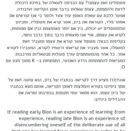
מטופלינו ואת עצמנו? עם הכניסה לשאלה של בחינת היכולת
לדעת ולהתפתח, צצות שאלות בדבר אופן הקליטה ועיבודה.
אפשר ללכת עם שאלת האופן עוד צעד ולומר כי אנו קוראים את
אסתר פלד, הקוראת את ביון, אשר קרא את מטופליו. ומכיוון
שלמטופלים יש יכולת, בין אם יותר מצומצמת ובין אם מפותחת,
לקרא את עצמם, אזי אנו מוצאים נדבך בתוך נדבך נוסף,
כקליפות הבצל: מטופל אשר קורא את עצמו ומעביר זאת
למטפלו, אשר מעביר את קריאתו ורשמיו לקורא, המעבירו לקורא
אחר. כל אחד מהמשתתפים עורך פעולות מנטאליות מורכבות
המביאות להתפתחות הידע האנושי, התפתחות ב- K מתוך מגע עם
O.
אוגדן(1) מציע דרך לקריאה בכתביו של ביון, הוא עושה זאת על
סמך ניסיונו כקורא והמלצות לאופן הקריאה, אותם מצא בכתביו
של ביון עצמו. הוא מתאר שתי תקופות בכתיבתו ומראה את
ההבדלים ביניהן:
If reading early Bion is an experience of learning from
experience, reading late Bion is an experience of
disencumbering oneself of the deliberate use of all