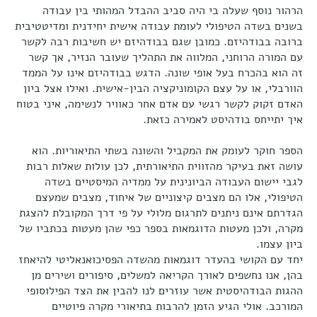
הרהור נוסף שעלה בי היה סביב ההבדל המהותי בין עבודה
בשנים בשדה הטיפולי לעומת עבודה אישית יחידנית ומדיטטיבית
ברובה בבודהיזם. כמובן שגם בבודהיזם יש חשיבות רבה לקשר
עם המורה הרוחני, המלווה את התהליך שעובר הנזיר, אך קשר
זה הוא בהכרח בעל אופי שונה. הדגש בבודהיזם אינו על הממד
הוורבלי, או על עצם הקומוניקציה הבין-אישית. ואילו אצל ביון
האדם זקוק לקשר רגשי עם אדם אחר כאוויר לנשימה, איני בטוח
איך יתייחס בודהיסט לאמירה כזאת.
הספר חוקר לעומק את המקביל והשונה בשתי התיאוריות. הוא
עושה זאת בעיקר מהזווית התיאורתית, לכן עולות שאלות רבות
לגבי יישום העבודה הביונינית על ממדיה המיסטיים בשדה
הטיפולי, אלו הם מצבים קיצוניים של איחוד, מצבים שמעצם
הגדרתם אינם ניתנים לתרגום מלולי על פי דרך המקובלת להצגת
מקרה, ולכן מעטות הדוגמאות בספר כפי שהן מעטות בכתביו של
ביון עצמו.
יחד עם הקושי בהעדר דוגמאות מהשדה הפסיכואנאליטי להיאחז
בהן, אנו נחשפים לאורך הקריאה למשלים, סיפורים ושירים מן
ההגות הבודהיסטית אשר עוזרים לנו להבין את הצד הפילוסופי
המורכב. אולי הגיע הזמן להרבות בתיאורי מקרה פיוטיים