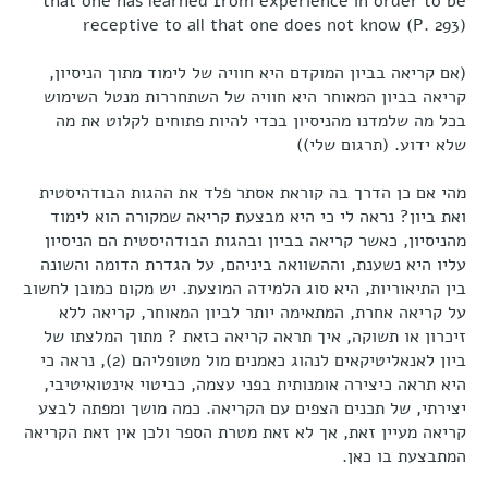
that one has learned from experience in order to be
receptive to all that one does not know (P. 293)
(אם קריאה בביון המוקדם היא חוויה של לימוד מתוך הניסיון,
קריאה בביון המאוחר היא חוויה של השתחררות מנטל השימוש
בכל מה שלמדנו מהניסיון בכדי להיות פתוחים לקלוט את מה
שלא ידוע. (תרגום שלי))
מהי אם כן הדרך בה קוראת אסתר פלד את ההגות הבודהיסטית
ואת ביון? נראה לי כי היא מבצעת קריאה שמקורה הוא לימוד
מהניסיון, כאשר קריאה בביון ובהגות הבודהיסטית הם הניסיון
עליו היא נשענת, וההשוואה ביניהם, על הגדרת הדומה והשונה
בין התיאוריות, היא סוג הלמידה המוצעת. יש מקום כמובן לחשוב
על קריאה אחרת, המתאימה יותר לביון המאוחר, קריאה ללא
זיכרון או תשוקה, איך תראה קריאה כזאת ? מתוך המלצתו של
ביון לאנאליטיקאים לנהוג כאמנים מול מטופליהם (2), נראה כי
היא תראה כיצירה אומנותית בפני עצמה, כביטוי אינטואיטיבי,
יצירתי, של תכנים הצפים עם הקריאה. כמה מושך ומפתה לבצע
קריאה מעיין זאת, אך לא זאת מטרת הספר ולכן אין זאת הקריאה
המתבצעת בו כאן.