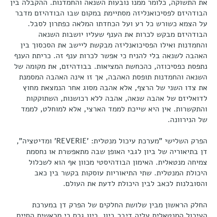
את התשוקה, כלומר ממנו נובעות השנאה והחמדנות. ההקבלה בין
הבודהיזם לפסיכואנליזה מסתיימת במקום שבו הבודהיזם מדבר
על הצמא כשורש כל רע ועל הכחדתו המלאה כפתרון לסבל.
הבודהיזם מבקש לכרות את הענף שעליו יושבות השנאה
והחמדנות ואילו הפסיכואנליזה מבקשת ליישב את הסכסוך בין
האהבה לשנאה בלי להניח כי אפשר לכרות ענף זה. כריתת הענף
נתפסת כפסיכוזה, כהכחשת המציאות. בבודהיזם, את מקומה של
השנאה והחמדנות תופסת האהבה, אך זו אינה האהבה המסמנת
את צדו השני של הרצף, אלא אהבה מסוג אחר הנמצאת מחוץ
לדואליזם של אהבה שנאה, אהבה ללא רכושנות, השתוקקות
והתקשרות. אין היא שייכת לממד הארצי, אלא למוחלט, לממד
של הנירוונה.
הפרק השלישי "מערכת עיכול מנטלית: 'REVERIE' ומדיטציה",
דן בתיאוריה של ביון לגבי האופן שבה מתאפשרת או נחסמת
צמיחה מנטאלית. האימון הבודהיסטי מכוון אף הוא לשכלול
היכולת המנטלית. שתי התיאוריות עוסקות בקשר בין כאב
והסובלנות לכאב לבין היכולת לדעת את העולם.
החלק הראשון מבין שלושת החלקים של הפרק דן במערכת
העיכול המנטאלית עליה דיבר ביון. ביון גרס כי מראשית החיים