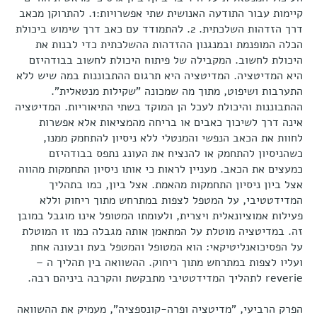
קיימות עבור התודעה האנושית שתי אפשרויות:1. להתרוקן מכאב
דרך הזדהות השלכתית. 2. להתמודד עם כאב דרך שימוש ביכולת
הכלה המופנמת ובמנגנון ההזדהות ההשלכתית כדי לבנות את
היכולת לחשוב. המקבילה של פיתוח היכולת לחשוב בבודהיזם
היא המדיטציה. המדיטציה היא תרגום ההתבוננות במה שיש ללא
התערבות ושיפוט, מתוך מה שמכונה "שקילות מנטאלית".
ההתבוננות והיכולת לעכל הן המוקד בשתי התיאוריות. המדיטציה
אינה דרך לשיכוך כאבים או בריחה מהמציאות אלא אפשרות
לחוות את הכאב הנפשי והמנטלי ללא ניסיון להתחמק ממנו,
כשהניסיון להתחמק או להנציח את העונג נתפס בבודהיזם
כמעצים את הכאב. מעניין לראות כי אותו ניסיון התחמקות מהווה
אצל ביון ניסיון התחמקות מהאמת. אצל ביון, כמו בתהליך
המדידטטיבי, על המטפל לצפות במתרחש מתוך ריחוק וללא
פעילות אמוציונאלית ויצרית, ולעומתו המטופל אינו מוגבל במובן
זה. במדיטציה מוטלת על המתאמן אותה מגבלה כמו זו המוטלת
על הפסיכואנליטיקאי: הוא המטופל והמטפל בעת ובעונה אחת
ועליו לצפות במתרחש מתוך ריחוק. ההשוואה בין תהליך ה –
reverie לתהליך המדידטטיבי מתבקשת והקרבה ביניהם רבה.
הפרק הרביעי, "מדיטציה ופרה-קונספציה", מעמיק את ההשוואה