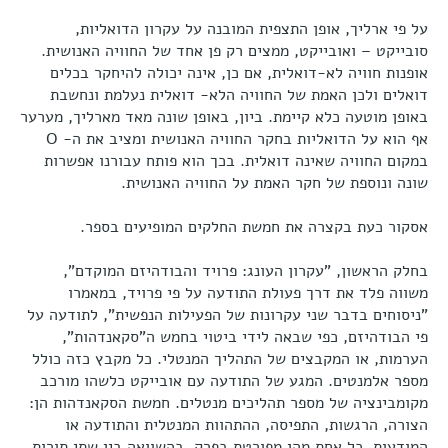
על פי ארליך, אופן התצפית המובנה על עקרון הדואליות,
סובייקט – ואובייקט, ממצים רק פן אחד של החוויה האנושית.
אופנות חוויה לא-דואלית, אם כן, אינה יכולה להיחקר בכלים
דואלים ולכן האמת של החוויה הלא- דואלית נעלמת ונחשבת
באופן מוטעה כלא קיימת. ביון, באופן שונה מאד מארליך, מערער
אף הוא על הדואליות בחקר החוויה האנושית ומציב את ה- O
במקום החוויה שאינה דואלית. בכך הוא פותח עבורנו אפשרות
שונה ונוספת של חקר האמת על החוויה האנושית.
אסקור כעת בקצרה את חמשת החלקים המופיעים בספר.
בחלק הראשון, "עקרון העונג: פרויד והבודהיזם המוקדם",
משווה פלד את דרך פעולת התודעה על פי פרויד, במאמרו
"ניסוחים בדבר שני עקרונות של הפעילות הנפשית", לתודעה על
פי הבודהיזם, כפי שבאה לידי ביטוי בחמש ה"סקאנדהות",
הערמות, או המקבצים של התהליך המנטלי. כל מקבץ כזה כולל
מספר אלמנטים. המגע של התודעה עם אובייקט כלשהו מורכב
מקומבינציה של מספר תהליכים מנטלים. חמשת הסקאנדהות הן:
הצורה, הרגשות, התפיסה, ההתהוות המנטלית והתודעה או
המודעות. כל אחת מהן מפורטת בפרק. בהשוואה בין שתי תורות