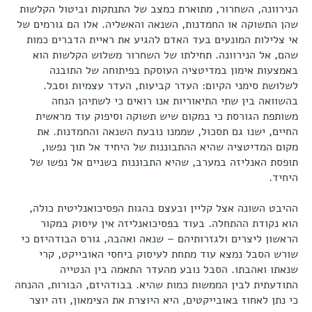
הנירוונה, השחרור, מתוארת כמצב של התנתקות וביטול הקלשות
שהן התשוקה או החמדנות, השנאה והאשליה. אלו הם גורמים של
אי צלילות המונעים בעד האדם להגיע את ראיית הדברים כמות
שהם, אל הנירוונה. תחילתו של השחרור משלוש הקלשות הוא
באמצעות אימון במדיטציה העוסקת בפיתוחה של התובנה
לשלושת סימני הקיום: העדר קביעות, העדר עצמיות וסבל.
בהשוואה בין שתי התיאוריות אנו רואים כי לשתיהן הנחה
משותפת הגורסת כי במקום שיש תשוקה וסיפוק עוד מראשית
החיים, ישנו גם תסכול, שממנו נובעת השנאה והחמדנות. את
מקום המדיטציה שהיא ההתבוננות של היחיד אל תוך נפשו,
תופסת האנליזה במערב, שהיא התבוננות בשניים אל נפשו של
היחיד.
ההיבט השונה אצל קליין ובעצם בהגות הפסיכואנליטית כולה,
הוא נקודת ההתחלה. בעוד בפסיכואנליזה אין עיסוק במקור
הראשון ליצרים ולגזרותיהם – שנאה ואהבה, גורס הבודהיזם כי
שורש הסבל נמצא עוד מתחת לעיסוק ביחסי האובייקט, קרי
שנאתו ואהבתו. הסבל נובע מהעדר התאמה בין הנטייה
התודעתית לבין הממשות כמות שהיא. בבודהיזם, הבורות, ההנחה
כי נתן לאחוז באובייקטים, היא היוצרת את הצימאון, וזה יוצר