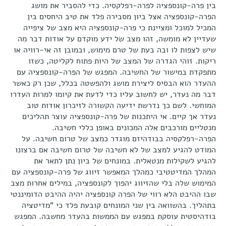
בין פרה-קונספציה לפרה-רפלקסיה. כדי להסביר את מושג
הפרה-קונספציה אצל ביון מסבירה פלד את טיב היחסים בין
המכיל למוכל ומציינת כי פרה-קונספציה היא מצב של ציפייה
שעדיין לא מומשה, זהו מצב של ידע מוקדם על אודות דבר מה
שיש לצפות לו ובה בעת של טרם מימוש, ובמובן זה אי-רוויה או
ריקות. זוהי הגדרה של המצב של היות פתוח לקליטה, כשזו
מתפקדת במישור של החשיבה. המפגש של הפרה-קונספציה עם
ההעדר הוא הבסיס ליצירת מושג ולהפשטה בכלל, שכן רק כאשר
דבר מה נעדר, יש לחשוב עליו כדי לדעת את קיומו למרות העדרו
המוחשי. לשם כך נדרשת ידיעה הקשורה לזיכרון אודות טוב
נעדר אך קיים. אי היתכנות של פרה-קונספציה עוצר תהליכים
מנטליים מורכבים אלה המכונים באופן כללי חשיבה.
הפרה-רפלקסיה בבודהיזם מוגדר כמצב של טרום חשיבה. על
המודט להגיע למצב של לא חשיבה של טרום חשיבה אם ברצונו
להגיע לשקילות מנטאלית. במונחים של ביון נתן לתאר את
המהלך המדיטטיבי כמהלך המאפשר זיווג של פרה-קונספציה עם
המימוש שלה בלי שהזיווג יהפוך לקונספציה, במילים אחרות מצב
שבו ההיבט הלא רווי של הפרה קונספציה יהיה ההיבט הדומיננטי
בתהליך. בהשוואה בין שני המונחים קובעת פלד כי "מדיטציה
בודהיסטית עוסקת במפגש עם הממשות בהעדר מחשבה. המפגש