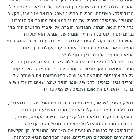
ההכרה עולה כי רב המשותף בין התודעה הפרוידיאנית לזאת של
הבודהיזם. בשניהם, הרושם החושי נשפט ככואב או מענג, הקשב
המנטלי שתפקידו לסרוק את נתוני המציאות מחובר אל הזיכרון
כדי לזהות את הנתון, התודעה חוברת אל איברי החושים תוך כדי
מגעם עם הרשמים, והדחף, המנוע של הנפש, הוא תולדת
התשוקה, התשוקה להאחז באוביקט למטרת עונג. שתי התיאוריות
מתארות את התשוקה כבסיס היחסים עם העולם. וכן בשתי
התיאוריות אין הפרדה בין הגוף לנפש.
עוד דנה פלד בבעייתיות שבהכללת עיקרון העונג, עקרון הנובע
מתוך המחשבה הקרטזיאנית המבדילה בין סובייקט לאובייקט,
על כל אופנויות התודעה האנושית. היא מתארת את משנתם של
ארליך וביון כניסיון להמשיג אופן חוויה שונה שאינו דואלי ושיש
בו כדי להשלים את אופן התפיסה שהציג פרויד.
בחלק השני, "שנאה, חמדנות ובורות בפסיכואנליזה ובבודהיזם",
דנה פלד בתיאוריה הקלייניאינית, ממנה הושפע ביון רבות,
ובעיקר מתמקדת בתיאור של קליין את רגשות הקנאה, שנאה,
וחמדנות המהוות מכשול מפני צמיחה מנטלית. המקבילה
הבודהיסטית לרגשות המונעים את הצמיחה המנטלית הן הקלשות,
הפקטורים המנטליים השליליים, אשר הכחדתם תביא לנירוונה.