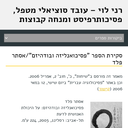
רני לוי – עובד סוציאלי מטפל,
פסיכותרפיסט ומנחה קבוצות
סקירת הספר "פסיכואנליזה ובודהיזם"/אסתר
פלד
מאמר
זה
פורסם
ב"
שיחות", כ', חוב' 2, אפריל 2006.
וכן באתר "פסיכולוגיה עברית" ב‏יום שישי, ‏12 ‏במאי
קישור
)
אסתר פלד
פסיכואנליזה ובודהיזם: על היכולת
האנושית לדעת
תל-אביב: רסלינג, 2005, 224 ע'מ.