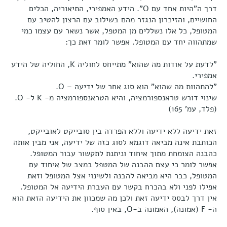
דרך ה"היות אחד עם O". הידע האמפירי, התיאוריה, הכלים
החושיים, והזיכרון הנגזר מהם בשילוב עם הרצון להטיב עם
המטופל, כל אלו נשללים מן המטפל, אשר נשאר עם עצמו כמי
שמתהווה יחד עם המטופל. אפשר לומר זאת כך:
"לדעת על אודות מה שהוא" מתייחס לחוליה K, החוליה של הידע
אמפירי.
"להתהוות מה שהוא" הוא סוג אחר של ידיעה – O.
שינוי דורש טראנספורמציה, והיא הטראנספורמציה מ- K ל- O.
(פלד, עמ' 165)
זאת ידיעה ללא ידיעה וללא הפרדה בין סובייקט לאובייקט,
הכותבת אינה מביאה דוגמא לסוג כזה של ידיעה, אני מבין אותה
כהבנה הצומחת מתוך איחוד וניתנת לתקשור עבור המטופל.
אפשר לומר כי עצם ההבנה של המטפל במצב של איחוד עם
המטופל, כבר היא מביאה להבנה ולשינוי אצל המטופל וזאת
אפילו לפני ולא בהכרח בקשר עם העברת הידיעה אל המטופל.
אין דרך לבסס ידיעה זאת ולכן מה שמכוון את הידיעה הזאת הוא
ה- F (אמונה), האמונה ב-O, באין סוף.