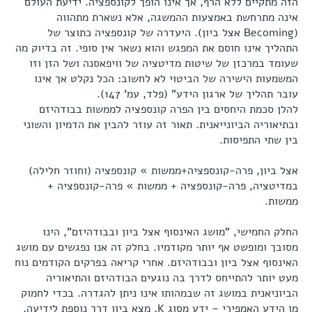
הזה מתקיים ללא הרף, אך אינו הופך לקונספציה. ידיעת העולם
אינה מתרחשת באמצעות ההמשגה, אלא נשארת מתהווה
(Becoming אצל ביון). היעדרה של קונספציה כתוצר של
התהליך אינו חוסם את המפגש והוא נשאר אין סופי. זה בדיוק מה
שעומד במרכזן של שיטות מדיטציה של וויפאסנה ושל הזן וזו
המשמעות הישירה של הביטוי לא לחשוב: הכל נקלט אך אינו
עובר תהליך של ארגון הידע" (פלד, עמ' 147).
להלן סכמת היחסים בין הפרה קונספציה לממשות בבודהיזם
ובתיאוריה הביונייאנית. תאור זה עוזר להבין את הדמיון והשוני
בין שתי התפיסות.
אצל ביון, פרה-קונספציה+ממשות » קונספציה (וחוזר חלילה)
במדיטציה, פרה-קונספציה + ממשות » פרה-קונספציה +
ממשות.
החלק החמישי, "מושג האינסוף אצל ביון ובבודהיזם", הינו
מסובך ומופשט אף יותר מקודמיו. בחלק זה אנו נפגשים עם מושג
האינסוף אצל ביון ובבודהיזם. אחרי קריאה בפרקים הקודמים נוח
מעט יותר להתייחס לדרך בה נוגעים הבודהיזם והתיאוריה
הביוניאנית במושג זה שבמהותו אינו ניתן להגדרה. בכדי לחמוק
מן הידע האמפירי – ידע מסוג K, מצא ביון דרך נוספת לידיעה,