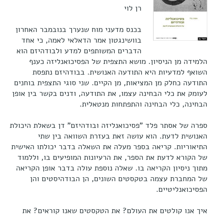
רן לוי
בכנס מדעני מוח שנערך בנובמבר האחרון
בוושינגטון אמר הדאלאי לאמה, כי אחד
הדברים המשותפים למדע ולבודהיזם הוא
הלמידה מן הניסיון. מושא התצפית של הפסיכואנליזה כענף
השואף למדעיות היא התודעה האנושית. בבודהיזם נתפסת
התודעה כחלק מן המציאות, מן הקיים. שני סוגי התצפית בוחנים
לעומק את כלי הבחינה עצמו, את התודעה, ודנים בקשר בין אופן
הבחינה, כלי הבחינה והתפתחות מנטאלית.
ספרה של אסתר פלד "פסיכואנליזה ובודהיזם" דן בשאלת היכולת
האנושית לדעת. הוא עושה זאת בעזרת השוואה בין שתי
התיאוריות. קריאה בספר מעלה את השאלה בדבר יכולתו האישית
של הקורא לדעת את הספר, את הרעיונות המופיעים בו, וללמוד
מתוך ניסיון הקריאה בו. שאלה נוספת עולה בדבר אופן הקריאה
של המחברת עצמה בטקסטים השונים, הן הבודהיסטים והן
הפסיכואנליטיים.
איך אנו קולטים את העולם? את הטקסטים שאנו קוראים? את