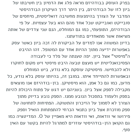
בפרק העוסק בבודהיזם מראה פלג את הדמיון בין חשיבתו של
ביון לזו של הבודהיזם, בין היתר דרך העיקרון הבודהיסטי
המדבר על הצורך בהימנעות מחשיבה דואליסטית, מיחסים של
סובייקט ואובייקט שכל אחד מהם הוא בעל עצמיות. על פי
הבודהיזם, התופעתי, כמו גם המוחלט, הנם שני צדדים של אותה
מציאות אשר מתאחדים בתודעתנו.
בדיון המשווה אנו למדים על הביקורת לה זכה ביון כאשר עסק
באפשרות ידיעה מתוך ההיות אחד עם המטופל. זהו ההיבט
ה"מיסטי" אצל ביון. יפה טענתה של פלד כי לעבודה
הפסיכואנליטית יש מעצם טבעה היבט מיסטי ויש מקום לחוקרו
ולא להכחישו. מיסטיקה עוסקת בלא נודע, ביש המוחלט
ובאפשרות להתייחד איתו. במובן זה, בהיותו עוסק בלא נודע, כל
מדען, כמו גם כל אמן, הוא מיסטיקן. בזן-בודהיזם אנו מוצאים
מקבילה לספק אצל ביון. בשניהם יש דגש על פתוח היכולת להיות
בספק ולעמוד בתסכול הנובע ממנו. הספק נובע בדיוק מתוך
הצורך לא לסמוך על הזיכרון והתשוקה. הפתיחות לתחושה של
ספק מוזכרת אצל ביון כתנאי הכרחי להתפתחות הואיל וספק
פירושו אי וודאות, ואי וודאות היא מאפיין של O. המדיטציה כמו
גם הקואן הזן-בודהיסטי עוזרים למתרגל להיות בקשר עם האין
סוף.