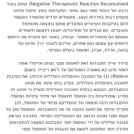
Negative Therapeutic Reaction Reconceived) עוסק בעוד
היבט של הגנתי מפני כאב נפשי. התקדמות בתוך טיפול מלווה
פעמים רבות בחרדות ועצב. מטופלים חרדים מהעתיד הטצפוי
להם בעיקבות השיוניים הפוקדים אותם כתוצאה מהטיפול
שעוברים. הם אבלים על מחויבויות ישנות לעצמם ולאחרים
שאותם הם משאירים מאחור. עכשיו, כאשר הם משנים את היחסם
ליחסים עם עצמם ועם אחרים, עליהם לעבור דרך חויות של
בושה, חרדה, אבדן, ואשמה בעולם הפנימי.
פרויד שייך התנגדות זאת לאשמה מפני נצחון אדיפלי אסור.
לאחר מיכן בא מאמרה המפורסם של ז'ואן ריבייר (Joan
Riviere) (3) על התגובה הטיפולית השלילית והרחיב את הסיבות
לתגובה הטיפולית השלילית. בפרק בוחן שיפר את מושג
ההתנגדות, הנמצא בבסיס התגובה השלילית ומציין כי מושג זה
מחייב אופוזיציות בין המטפל למטופל ואי מילוי ציפיות המטפל.
ההתנגדות הינה תוצאה של קונפליקט פנימי של המטופל, לכן
מעדיף שייפר את מושג ההגנה על פני ההתנגדות. המטופל מגן על
עצמו מפני מפגש הכואב עם הקונפליקט הפנימי. התגובה נקראת,
תגובה שלילית על ידי המטפל חסר הסבלנות המצפה להתקדמות
מהירה יותר ומתקשה לשאת את ההגנות של המטופל מפני