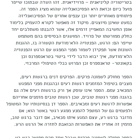
בטריטוריה קליניאנית – פרוידיאנית. זהו השדה שבתוכו שייפר
פועל כיום וכזאת היא הפסיכואנליזה שהוא מציג הספר זה.
פיתוחים מאוחרים יותר וכן ענפים אחרים של הפסיכואנליזה
כמעט שאינן מיוצגים. מיקוד זה מאפשר לקורא להעמיק בלימוד
אופן החשיבה המאפיין זרמים אלו, אשר להבנתו משתלבים יחד
כחלק ממורשתו של פרויד. המושגים הבסיסים בהם משתמש
שייפר הם: הרגש, הפנטזיה הלא־מודעת הקשורה בו, ההגנות
השונות אשר תפקידן לשמור מפני המפגש עם הרגש והפנטזיה
הלא־מודעת, איך יבוא הדבר לידי ביטוי בטראנספרנס וכן
בקאונטר- טראנספרס וכן הפרוש ככלי הטיפולי המרכזי.
הספר מחולק לשמונה פרקים. הפרקים דנים ברגשות רעים,
מצבים בטיפול המזמנים רגשות רעים ובהגנות מפני המפגש
המכאיב עמם. הספר אינו עוסק אך ורק ברגשות רעים אלה גם
בהגנה מפני רגשות טובים, שכן רגשות טובים מזמנים אחריהם
אפשרות לרגשת רעים ומכאיבים. הספר דן בנסיונותיו של המטופל
ולפעמים גם של המטפל להמנע ממגע רגשי באשר הוא; אם
מדובר ברגש רע, עצם המגע איתו מכאיב, אם דובר ברגש טוב,
מזמין זה אחריו את האפשרות הכואבת לחזרה אל הרגש הרע.
הספר מחולק לשמונה פרקים שבכל אחד מהם מתואר רגש רע