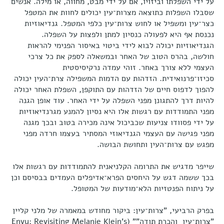
על ידי השפלתו וביזויו, אם על ידי מבט, מחווה, או מילה. אנשים
שסבלו השפלות כתוצאה מצרות־עין יכולים לחוות את המטפל
כצר־עין ומשפיל או לחוש צרות־עין כלפי המטפל. גנדיאוזיות
נכנסת אף היא לפעולה כנסיון למתן ולפצות על השפלה.
הגנדיאוזיות יכולה לבוא לידי ביטוי באיסור הפנימי להראות
חולשה, בהרס הטוב של האחר ובמשאלה לספק את כל צרכי
העצמי ללא צורך באחר. זוהי עמדה נרקיסיסטית
סכיזו־פרנואידית. הזדהות עם הדמות המשפילה צרת־העין יכולה
להפוך לדפוס חיים של הזדהות עם התוקפן, השפלת האחר יכולה
להיות דרך להתגונן מפני השפלה על ידי האחר. עוד אופן הגנה
מפני התמודדות עם רגשות אלו היא נסיון להמנע מגרנדיאוזיות
על ידי פסוודו צניעות שכביכול אינה מכירה בטוב ובכך מגנה
מפני פגישה עם העצמי הגנדיאוזי המסתיר בעצמו חרדה מפני
מפגש עם צרות־העין ותחושת הבושה.
שייפר מדגיש את התרומה הקלניאנית להתמודדות עם רגשות אלו
בכך ששמה דגש על היחסים הפרא־אדיפלים העמדים בבסיסם וכן
על ניתוח הפנטזיות הלא־מודעות של המטופל.
בפרק הרביעי, "צרות־עין: ביקור מחודש במאמרה של מלני קליין
"צרות־עין
והכרת תודה"" (Envy: Revisiting Melanie Klein’s