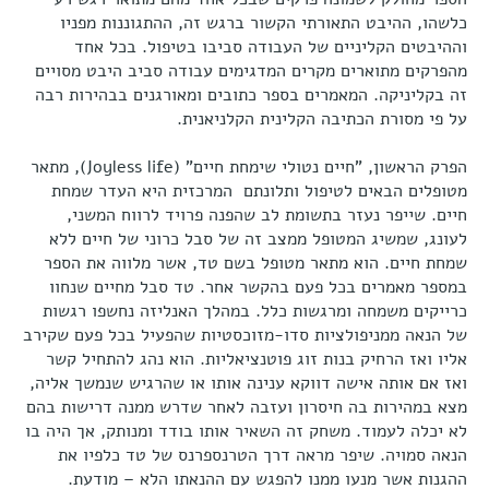
כלשהו, ההיבט התאורתי הקשור ברגש זה, ההתגוננות מפניו
וההיבטים הקליניים של העבודה סביבו בטיפול. בכל אחד
מהפרקים מתוארים מקרים המדגימים עבודה סביב היבט מסויים
זה בקליניקה. המאמרים בספר כתובים ומאורגנים בבהירות רבה
על פי מסורת הכתיבה הקלינית הקלניאנית.
הפרק הראשון, "חיים נטולי שימחת חיים" (Joyless life), מתאר
מטופלים הבאים לטיפול ותלונתם
המרכזית היא העדר שמחת
חיים. שייפר נעזר בתשומת לב שהפנה פרויד לרווח המשני,
לעונג, שמשיג המטופל ממצב זה של סבל כרוני של חיים ללא
שמחת חיים. הוא מתאר מטופל בשם טד, אשר מלווה את הספר
במספר מאמרים בכל פעם בהקשר אחר. טד סבל מחיים שנחוו
כרייקים משמחה ומרגשות כלל. במהלך האנליזה נחשפו רגשות
של הנאה ממניפולציות סדו-מזוכסטיות שהפעיל בכל פעם שקירב
אליו ואז הרחיק בנות זוג פוטנציאליות. הוא נהג להתחיל קשר
ואז אם אותה אישה דווקא ענינה אותו או שהרגיש שנמשך אליה,
מצא במהירות בה חיסרון ועזבה לאחר שדרש ממנה דרישות בהם
לא יכלה לעמוד. משחק זה השאיר אותו בודד ומנותק, אך היה בו
הנאה סמויה. שיפר מראה דרך הטרנספרנס של טד כלפיו את
ההגנות אשר מנעו ממנו להפגש עם ההנאתו הלא – מודעת.