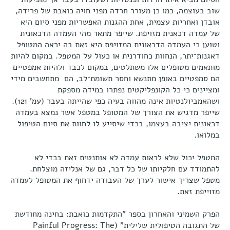
שוב בעוצמה, כמו כן מעורר חרדה מפני חויה כואבת של פרידה,
אובדן ואחריות עצמית, אחת ההגנות האפשריות מפני סיום היא
של עמדה דכאנית מזויפת. שייפר מתאר מהי העמדה הדכאונית
וטוען כי העמדה הדכאונית המזויפת היא זאת בה יראה המטופל
דאגנות־יתר, הנחוות כחודרנית או כעול על המטפל. במקום להיות
מותאמים מטופלים אלו משתלטים, במקום לכבד ולהיות אמפטיים
הם סמפטיים באופן מתנשא וחסר תשומת־לב, הם
מתחשבים מידי
ומציינים כי כל הקונפליקטים נפתרו במידה מספקת
ושהאמביולנטיות אינה מהווה בעיה כפי שהייתה בעבר (עמ' 121).
שייפר מדגיש את הצורך של המטופל במטפל אשר נמצא בעמדה
דכאונית יציבה בעצמו, בכדי שיסייע לו לחוות את סיום הטיפול
במלואו.
המטפל יכול שלא לראות עמדה לא אותנטית זאת בכדי לא
להתמודד עם חלקיותו של כל דבר, גם של אנליזה מוצלחת.
מטפל שצריך אישור לערך של העבודה ידחוף את המטופל לעמדה
מזוייפת זאת.
הפרק השמיני והאחרון בספר "התקדמות כואבת: בחינה מחודשת
של התגובה הטיפולית שלילית" (Painful Progress: The