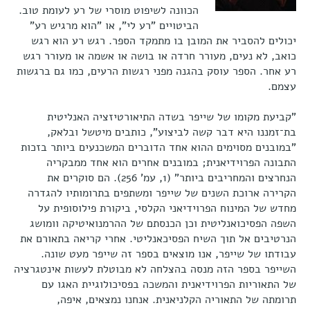
הכוונה לשיפוט מוסרי של רע לעומת טוב.
הביטויים "רע לי", או "הוא מרגיש רע"
יכולים להסביר את המובן בו מתמקד הספר. רגש רע הוא רגש
כואב, לא נעים, מעורר חרדה או בושה או אשמה או מעורר רגש
רע אחר. הספר עוסק בהגנה מפני רגשות הרעים, כמו גם ברגשות
עצמם.
"קביעת מקומו של שייפר בשדה התיאורטיזציה האנליטית
בת־זמננו היא דבר קשה לביצוע", כותבים מיטשל ובלאק,
"במובנים מסוימים ההוא אחד הדוברים המשכנעים ביותר בזכות
התבונה הפרוידיאנית; במובנים אחרים הוא אחד ממבקריה
הנחרצים והמחריבים ביותר" (1, עמ' 256). הם סוקרים את
הקרירה ארוכת השנים של שייפר ומשתפים בתרומותיו להגדרה
מחדש של המינוח הפרוידיאני הקלסי, ביקורת פילוסופית על
השפה הפסיכואנליטית וכן הכנסתם של ההרמנואיטיקה וומושג
הנרטיבים אל תוך השיח הפסיכאנליטי. אחרי קריאה בתאורם את
עבודתו של שייפר, אנו מוצאים בספר זה שייפר מעט שונה.
השייפר בספר הזה מנסה בהצלחה לא מבוטלת לעשות אינטגרציה
של התאוריות הפרוידיאנית והמשכה בפסיכולוגיית האגו עם
תרומתה של התאוריה הקלניאנית. אנחנו נמצאים, איפה,