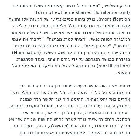
הפרק השלישי, "תצורות של בושה קיצונית: השפלה והסתגפות
(form of extreme shame: Humiliation and
mortification), כולל ניתוח פסיכאנליטי של רגשות אלו וחושף
עולם פנטסיות לא־מודעות הכולל אלימות, מוות, נידוי, שליטה
ודחיה. החוויה של האדם המבויש היא של חשיפה שלא במקומה
המובילה למוות נפשי. "רציתי למות מבושה", "לקבור את עצמי
באדמה", "להלבין פנים", הם חלק מהביטויים השגורים בשפה
המדגישים את הקשר בין מוות לבושה. השפלה (Humiliation)
מוגדרת כבושה הנגרמת על ידי גורם חיצוני, בעוד הסתגפות
(mortification) נחוות כפעולה של האובייקטים הפנימיים על
העצמי.
שייפר מציין את הקשר שעשה פרויד וכן אברהם אחריו בין
תחושת ההשפלה לבין צואה. המטופל ישווה את היחס אליו מצד
אחרים כאל יחס לצואה. ההיסטוריה של הקשר הזה טמונה
בתינוק הלומד על הניגוד בין נקי, רצוי, מסתגל ומקובל בחברה,
בעיקר בחברת המשפחה, לבין מלוכך בצואה, דחוי ושאינו
מסתגל. היחס המשפיל גורם לאדם לחוש תחושות של זה שנמצא
מחוץ לחברת האדם, חוויה הכוללת השפלה, בזות, גועל ודחיה.
מה שנדחה זה האנושי, עצם העצמיות היא שנחוות כנדחית