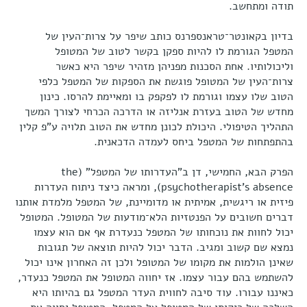
תודה ומתחשב.
בדיון בקאונטר־טראנספרנס כותב שיפר על צרות־העין של
המטפל הגורמת לו להיות ספקן בקשר לטוב של המטופל
וליכולותיו. אחת הסכנות מפניהן מזהיר שיפר היא כאשר
צרות־העין של המטופל פוגשת את הספקות של המטפל כלפי
הטוב שלו עצמו וגורמת לו לפקפק בו ומאיימת להרסו. כינון
מחדש של הטוב בעזרת אנליזה או הדרכה הכרחי לצורך המשך
התהליך הטיפולי. היכולת לכונן מחדש את הטוב תלויה ע"פ קלין
בהתפתחות של המטפל ביחס לעמדה הדכאנית.
הפרק הבא, החמישי, דן ב"העדרותו של המטפל" (the
psychotherapist’s absence), ומראה כיצד ניתוח העדרות
פיזית או ריגשית, אמיתית או מדומיינת, של המטפל מלמדת אותנו
דברים חשובים על הפנטזיות הלא־מודעות של המטופל. המטופל
יכול לחוות את נוכחותו של המטפל כנעדרת אף אם הוא עצמו
נמצא שם קשוב ומגיב. הדבר יכול להיות תוצאה של תגובות
שאינן הולמות את מקומו של המטופל ולכן זה האחרון אינו יכול
להשתמש בהם עבור עצמו. אז יחווה המטופל את המטפל כנעדר,
כאיננו עבורו. עוד סיבה לחווית העדר המטפל גם בהיותו היא