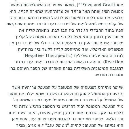
“Envy and Gratitude”), מתאר שייפר את השתלשלות המושג
מקנאת הפין אותה תאר פרויד אל צרות־העין שתארה קליין. הוא
מדגיש את ההבדלים בתפיסת העולם של השנים ורואה בתרומה
של קליין כמשלימה לזאת של פרויד. בעוד פרויד ממקם את קנאת
הפין בתוך ההבדלי הג'נדר בין הבן לבת, מתארת קליין את
צרות־העין כנתון קיומי אצל כל בני האדם. מאמרה של קליין
משחרר את צרות־העין גם מהעולם הליבידינלי של פרויד וכן מן
המשולש האדיפלי. עוד מתייחסת קליין לקשר בין צרות־עין
לתגובה הטיפולית השלילית (Negative Therapeutic
Reaction)
ורואה בה אחת הסיבות לתגובה זאת. עוד נחזור
לתגובה הטיפולית השלילית בפרק האחרון של הספר העוסק בה
ומגדירה מחדש.
שייפר מתייחס לפנטסיה של המטופל על המטפל צר־העין אשר
מונעת מן המטופל להתקדם ולהשיג הישגים שמא יעלה את חמתו
של המטפל על הישגיו. הצלחת המטופל מעוררת בו אשמה אל
מול המטפל. המטופל יכול להרגיש כי המטפל מרגיש צרות עין
כלפיו גם עקב גורמים אחרים כגון יופיו, עושרו, היותו צעיר יותר
וכך הלאה. שייפר מתייחס גם להגנות מפני צרות־עין. אחת מהן
היא נסיונו של המטופל להיות "מטופל טוב" ז.א מגיב, מכיר