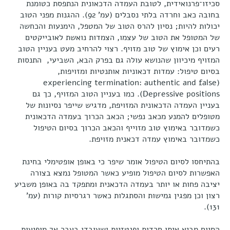
סכיזו־פרנואידית, לטובת העמדה הדכאונית הנתפסת כטומנת
בחובה כאב וחרדה בלתי נסבלים (עמ' 92). ההגנות מפני הטוב
יכולות להיות; נסיון להרס הטוב של המטפל, הימנעות והכחשה
של המטופל את הטוב של עצמו, הצמדות נואשת לאובייקטים
רעים וכן אימוץ של טוב מזויף. רצוי להרחיב מעט בעניין הטוב
המזויף מיכיוון שהנושא עולה גם בפרק הבא, השביעי,
התנסות
בסיום טיפול: עמדות דכאוניות אותנטיות ומזויפות,
(experiencing termination: authentic and false
Depressive positions). כמו בעניין הטוב המזויף, כך גם
בעניין העמדה הדכאונית המזויפת, מדגיש שייפר נסיונות של
מטופלים להמנע מכאב נפשי; הכאב הכרוך בעמדה הדכאונית
כשמדובר באימוץ טוב מזוייף והכאב הכרוך בסיום הטיפול
כשמדובר באימוץ עמדה דכאנית מזויפת.
בהתיחסו לסיום הטיפול אומר שיפר כי באופן אופטימלי בחינת
האפשרות לסיום הטיפול מופיע כאשר המטופל נמצא בצורה
יציבה פחות או יותר בעמדה הדכאנית ומתפקד בה באופן משביע
רצון וכן מפגין גמישות והסתגלות כאשר רגרסיות קורות (עמ'
131).
הסיום מביא איתו חרדות ופנטזיות ושעובדו בעבר אך מופיעות