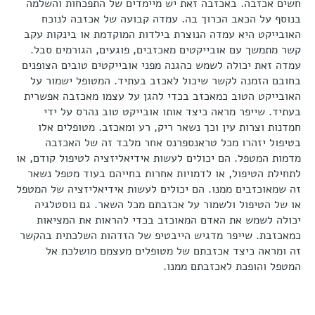
חשים אכזבה. באכזבה זאת יש מיימדים של התפכחות והשלמה
בנוסף על הכאב הכרוך בה. עמדה קבועה של אכזבה לנוכח
האובייקט היא עמדה הנוצרת בילדות המוקדמת או בינקות עקב
קשר מתמשך עם אובייקטים מאכזבים, פוגעים, הגורמים סבל.
עמדה זאת יכולה לשמש כהגנה מפני אובייקטים טובים הצופנים
בחובם הזמנה לקשר שיכול לאכזב בעתיד. המטופל ישמור על
האובייקט הטוב כמאכזב בכדי להגן על עצמו מאכזבה אפשרית
בעתיד. שייפר מראה כיצד אותו אובייקט טוב נהרס על ידי
חמדנות וצרות עין וכך נשאר ריק, רע ומאכזב. מטופלים אלו
בטיפול יזהרו מכל טראנספרנס אחר מלבד זה של האכזבה
מדמות המטפל. הם יכולים לעשות אידיאליזציה לטיפול קודם, או
לתחילת הטיפול, או לדמויות אחרות בחייהם בעוד מטפל נשאר
זה שמאוכזבים ממנו. הם יכולים לעשות אידיאליזציה של המטפל
או של הטיפול ולשמור על אכזבתם מכל השאר. גם נוסטלגיה
יכולה לשמש את האדם המאוכזב בכדי להראות את המציאות
כמאכזבת. שייפר מדגיש הייבטיפ של הזדהות השלכתית בהקשר
זה ומראה כיצד אכזבתם של מטופלים מעצמם מושלכת אל
המטפל והופכת לאכזבתם ממנו.