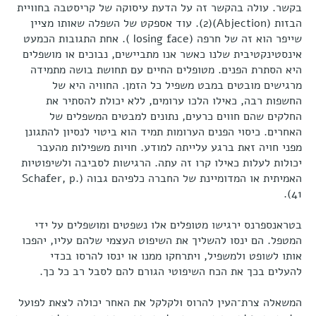
בקשר. עולה בהקשר זה על הדעת עיסוקה של קריסטבה בחוויית
הבזות (Abjection)(2). עוד אספקט של השפלה שאותו מציין
שייפר הוא זה של חרפה (losing face ). אחת התגובות הכמעט
אינסטינקטיבית שלנו כאשר אנו מתביישים, נבוכים או מושפלים
היא הסתרת הפנים. מטופלים החיים עם תחושת בושה מתמידה
מרגישים מובטים במבט משפיל כל הזמן. החוויה היא של
החשפות רבה, כאילו הלכו ערומים, ללא יכולת להסתיר את
החלקים שהם חווים כרעים, נתונים למבטים המשפלים של
האחרים. כיסוי הפנים הערומות תמיד הוא ביטוי לנסיון להתגונן
מפני חויה זאת ברגע עלייתה למודע. חויות משפילות מהעבר
יכולות לעלות כאילו קרו זה עתה. הרגישות לסביבה ולשיפוטיות
האמיתית או המדומיינת של החברה כלפיהם גבוה (Schafer, p.
41).
בטראנספרנס ירגישו מטופלים אלו נשפטים ומושפלים על ידי
המטפל. הם ינסו להשליך את השיפוט העצמי שלהם עליו, יהפכו
אותו לשופט ולמשפיל, ויתרחקו ממנו או ינסו להרסו בכדי
להעלים בכך את הכח השיפוטי הגורם להם לסבל רב כל כך.
המשאלה צרת־העין להרוס ולקלקל את האחר יכולה לצאת לפועל