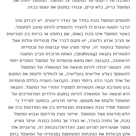
השלכה של ריקותו של המטופל על המטפל. המטופל יחווה את
המטפל כריק, כלא קיים, עבורו במקום את עצמו ככזה.
לפעמים המטפל נוכח בחדר אך נעדר ריגשית. יש לבדוק מהו
הדבר הקשה שגרם לו להעדר ולהפסיק להיות קושב למטופל.
כאשר המטפל אינו נוכח באמת, אם בחופש או ברווח בין הפגישות
או סביב ארוע כלשהו, יש מקום לברר אלו פנטזיות עולות אצל
המטופל בהקשר זה. שיפר מציג שתי קבוצות של פנטזיות
הקשורות בקנאה (jealousy); האחת מרוכזת סביב הסצנה
הראשונה, בקבוצה זאת נמצא פנטסיות על המטפל המקיים יחסי
מין. הקנאה יכולה להיות תוצאה של המשאלה של המטופל
להשתתף כצלע שלישית בשלישיה, או להחליף ולקחת את המקום
של אחד מבני הזוג ביחסי המין. הקבוצה השניה כוללת פנטסיות
בהן מעורבת קנאה הקשורות לתפקיד ההורי של המטפל. הקנאה
היא תוצאה של המשאלה להיות במקום הילדים המדומיינים של
המטופל ולקחת את מקומם. שייפר מדגיש, בהמשך לפרויד כי
המטפל תמיד נוכח באמצעות הפנטזיות בין אם המודעות ובין אם
הלא מודעות אצל המטופל. שייפר מצין פרדוקס שבוא המטפל
נוכח, אך נחווה כנעדר, או נעדר אך נחווה כנוכח. שיפר מציע
מספר אפשרויות לפרוש מצב העדרות/נוכחות זה. פרשניות אלו
אינן מבטלות את הנוכחות המשותפת בפנטזיה של המטופל בזמן