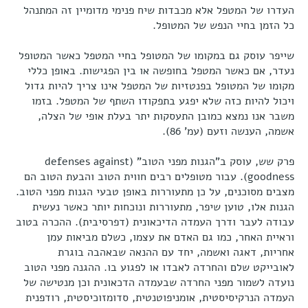
העדרו של המטפל אלא מכבדות שיח פנימי מדומיין זה המתנהל
כל הזמן בחיי הנפש של המטופל.
שייפר עוסק גם במקומו של המטופל בחיי המטפל כאשר המטופל
נעדר, אם כאשר המטפל בחופשה או בין הפגישות. באופן כללי
מקומו של המטופל בפנטזיות של המטפל אינו צריך להיות גדול
ויכול להיות כזה שלא יפגע בתפקודו השתף של המטפל. בזמו
משבר אנו נמצא כמובן התעסקות יתר בעלת אופי של הצלה,
אשמה, הענשה וזעם (עמ' 86).
פרק שש, עוסק ב"הגנות מפני הטוב" (defenses against
goodness). עבור מטופלים רבים חווית הטוב והבעת הטוב הם
מצבים מסוכנים, על כן מתעוררות באופן טבעי הגנות מפני הטוב.
הגנות אלו, טוען שיפר, מתעוררות ונוכחות יותר כאשר נעשית
עבודה לעבר ודרך העמדה הדיכאונית (דפרסיבית). ההכרה בטוב
וראיית האחר, כמו גם האדם את עצמו, כשלם מביאות עמן
אחריות, דאגה ואשמה, יחד עם ההנאה שבאהבה בוגרת
לאובייקט שלם והחרדה לאבדו או לפגוע בו. ההגנה מפני הטוב
נועדה לשמור מפני החרדה שבעמדה הדכאונית וכן מנטישה של
העמדה הנרקיסיסטית, אומניפוטנטית, סדומזוכיסטית, רודפנית