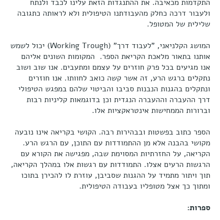
התקדמות מכאיבה. את ההתנגדות הזאת עלינו לכבד ולנתח
ולעבור דרכה כחלק מהעבודתנו הטיפולית ולא לראותה כתגובה
שלילית של המטופל.
המושג הקלניאני, "לעבוד דרך" (Working Trough) יכול לשמש
אותנו בתאור מלאכת הקריאת הספר.
המקומות השונים אליהם
אנו מגיעים בכל פרק חוזרים על עצמם ומתעבים. אנו שוב ושוב
נתקלים ברגש הרע, זה אשר קשה כואב לחוותו. אנו חוזרים
ונתקלים בהגנות הנבנות סביבו והביטוי שלהם במפגש הטיפולי
דרך ההעברה וההעברה הנגדית וכן בדוגמאות קליניות רבות
וברורות הממחישות אינטראקציות אלו.
הספר כתוב בפשטות ובבהירות רבה. הקושי בקריאה אינו נובעה
מקושי בהבנה אלא מן ההתמודדות עם התוכן, עם הרגש הרע.
הקריאה, על החזרתיות המסוימת שבה, מפגישה את הקורא עם
הרגשות הרעים אצלו. התמודדות עם רגשות אלו במהלך הקריאה,
תוך ויתור מתמיד על ההגנות שסביבן, עוזרת לו להכירן בתוכו
ומתוך כך אצל מטופליו בעבודה הטיפולית.
ספרות: