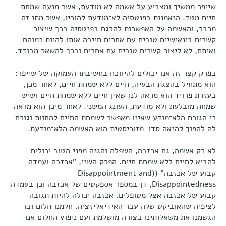
שייפר ממשיך ומצביע על אשמה לא מודעת, אשר מנעה שמחת
חיים מטד. הנאמנות בפנטסיה לא־מודעת להוריו, אשר מתו זה
מכבר, והאשמה על האפשרות להרגם בפנטסיה בכך שיצור
קשרים בינאישיים טובים עם אחרים חייבה אותו להיות כמוהם
ואיתם, לא ליצור קשרים טובים עם אחרים ובכך להשאר מבודד.
בפרק קצר זה אנו יכולים להיווכח בחשיבתו העמוקה של שייפר:
הוא מתחיל בהצגת הבעיה, חיים ללא שמחת חיים, לאחר מכן,
בעזרת פרויד הוא מראה לנו שאין חיים ללא שמחת חיים ושיש
שמחה מובלעת ולא־מודעת, העונג המשני. לאחר מיכן הוא מראה
כי הגורם הלא־מודע שאינו מאפשר לשמחת החיים להחוות וגורם
לה להפוך להנאה סדו-מזוכיסטית הוא האשמה הלא־מודעת.
לא רק אשמה, גם אכזבה, השפלה והגנה מפני הטוב יכולים
להביא לחיים ללא שמחת חיים. הפרק השני, "אכזבה ועמדה
קבוע של אכזבה" ((Disappointment and
Disappointedness, דן במספר אספקטים של אכזבה וכן בעמדה
קבוע של אכזבה אצל מטופלים. אכזבה יכולה להיות תגובה
לציפיה שהאוביקט שלה עבר האידיאליזציה. חלמנו חלום ובו
הגשמנו את משאלותינו בצורה מושלמת ועם ניפוץ החלום אנו