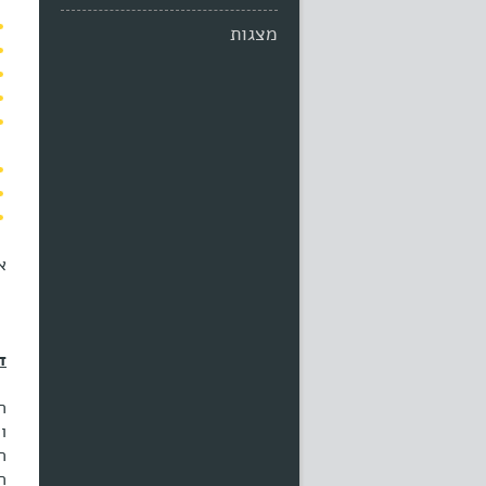
מצגות
א
ד
ה
ו
ה
ה