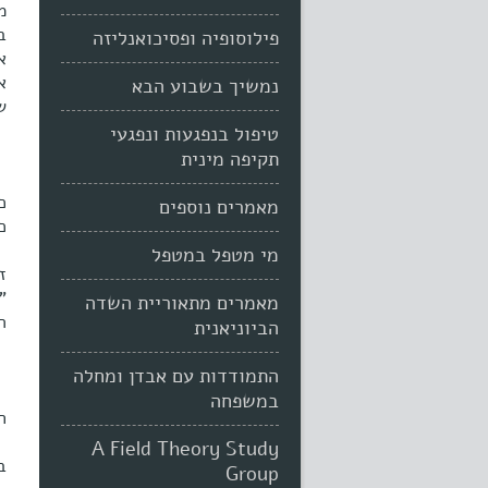
מ
ב
פילוסופיה ופסיכואנליזה
נמשיך בשבוע הבא
שא
טיפול בנפגעות ונפגעי
תקיפה מינית
כ
מאמרים נוספים
כ
מי מטפל במטפל
ז
"
מאמרים מתאוריית השדה
ה
הביוניאנית
התמודדות עם אבדן ומחלה
במשפחה
ח
A Field Theory Study
ב
Group