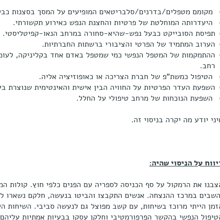
מקומם מטפלים/בדרנים/סלבריטאים המופיעים על המסך בסצנות כביכו
היעדרותה המוחלטת של פרטיות והחצנת הנפש כאירוע תקשורתי.
תפיסת הסובייקט כבעל נפש-שהיא-סחורה במרחב הנאו-קפיטליסטי.
הערוב המתמיד של הפרטי והציבורי ברשתות החברתיות.
ההתמקמות של המטפל הנפשי כמי שמטפל באדם אחד בקליניקה, לעומת 
רחב.
הטיפול כמשת"פ של חברת הצריכה או כאופוזיציה אליה.
השפעת העדר הפרטיות על החוויה הבין אישית והאינטימית שנוצרת בין
השפעת הנוכחות של מרחב טיפולי על החלל.
יני יודע מה יקרה בניסוי זה.
יווח על הניסוי שהיה:
צבנו את הרמקול על סף הכניסה לספריה עם הפנים כלפי חוץ. קולות ה
השבים במרכז ההנצחה. אנשים התקבצו והביטו בנעשה, חלקם נשארו לה
זמן הייתי מרוכז בשיחות, עם קשב מפוצל גם לנעשה סביבי. השיחות הי
טיפול הנפשי בהקשר הפרפורמטיבי וחלקן עסקו בבעיות אמתיות עליהם