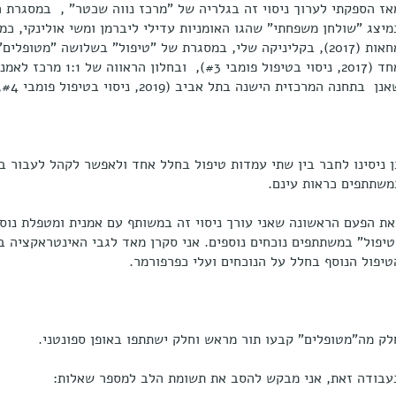
אז הספקתי לערוך ניסוי זה בגלריה של "מרכז נווה שכטר" , במסגרת 
מיצג "שולחן משפחתי" שהגו האומניות עדילי ליברמן ומשי אולינקי, כמ
אחד (2017, ניסוי בטיפול פו
נן בתחנה המרכזית הישנה בתל אביב (2019, ניסוי בטיפול פומבי #4, אוצר: עומר קריגר).
ן ניסינו לחבר בין שתי עמדות טיפול בחלל אחד ולאפשר לקהל לעבור ב
משתתפים כראות עינם.
את הפעם הראשונה שאני עורך ניסוי זה במשותף עם אמנית ומטפלת נוס
טיפול" במשתתפים נוכחים נוספים. אני סקרן מאד לגבי האינטראקציה ב
טיפול הנוסף בחלל על הנוכחים ועלי כפרפורמר.
לק מה"מטופלים" קבעו תור מראש וחלק ישתתפו באופן ספונטני.
עבודה זאת, אני מבקש להסב את תשומת הלב למספר שאלות: