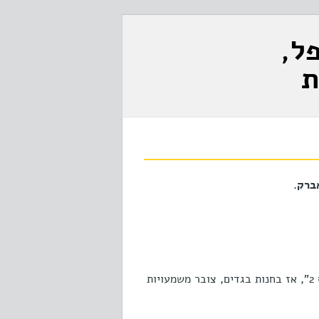
ל,
ת
הרעיון המקורי, שנבדק לראשונה ב – 2015, במסגרת אירועי "מטרופוליס 2", אז בחנות בגדים, צובר משמעויות