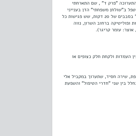
התערוכה "פרק ד" , שם התארחתי
טפל ב"שולחן משפחתי" הדן בענייני
אחאות (2017), בקליניקה שלי, במסגרת של "טיפול" בשלושה "מטופלים" בסבבים של 20 דקות, שש פגישות כל
מבי #3), ובחלון הראווה של 1:1 מרכז לאמנות ופוליטיקה ברחוב השרון, נווה
ין העמדות ולקחת חלק כצופים או
פת, שירה חסיד, שתערוך במקביל אלי
חלל בין שני "חדרי הטיפול" והשפעת