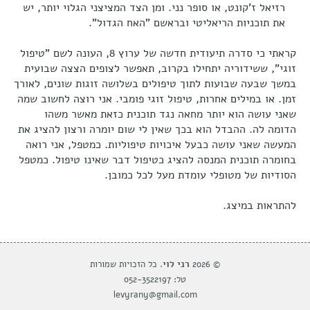
רזיאל ז'קונט, או סופר נני. ומן הצד המציצני הגלוי יותר, יש
את תוכניות הריאליטי ובראשם "האח הגדול".
קראתי כי סדרה תיעודית חדשה של ערוץ 8, העונה לשם "טיפול
זוגי", ששידוריה יתחילו בקרוב, תאפשר לצופים הצצה שבועית
במשך שבעה שבועות לתוך טיפולים בשלושה זוגות שונים, לאורך
זמן. או במילים אחרות, טיפול זוגי פומבי. אני רוצה לחשוב שמה
שאני עושה הוא יותר מחאה נגד תוכנית כזאת מאשר משהו
הדומה לה. ההבדל הוא בכך שאין לי שום יומרה ורצון להציג את
המעשה שאני עושה כבעל איכויות טיפוליות. כמטפל, אני רואה
בחומרה תוכנית המנסה להציג כטיפול דבר שאינו טיפול. כמטפל
הסודיות של מטופלי עומדת מעל לכל כמובן.
להתראות במיצג.
© 2026
רני לוי
. כל הזכויות שמורות
טל: 052-3522197
levyrany@gmail.com