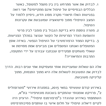
לבדוק את אשר מתרחש בין בין מטפל למטופל, כאשר
הכללים הבסיסיים של טיפול אינם מתקיימים? אני רואה
בפגישות האלו תיאורי מקרה מסוג חדש, ניסיון ללמוד על
המצב הטיפולי מתוך סיטואציה שמשבשת את עקרונות
הטיפול.
מטרה נוספת היא בדיקת הגבול בין פומבי לבין פרטי
והשפעת העדר הפרטיות על הקשר שנוצר במהלך הפגישות.
בדיקת הממד הרפורמטיבי של הטיפול הנפשי. באיזה אופן
המטופלים ואנחנו המטפלים אכן מביעים אמת מסוימת או
שאולי משחקים תפקידים שנכתבו עבורנו על ידי התקופה,
התרבות והתיאוריה?
אלה הם שאלות שמעניינות אותי ומעסיקות אתי שנים רבות. הדרך
לבדוק את התשובות לשאלות אלה היא מתוך התנסות, מתוך
קליניקה משובשת.
באירוע קודם שעשיתי במאי 2015, במסגרת אירועי "מטרופוליס
2", פרויקט אומנותי שהתקיים בשכונת מונטיפיורי בת"א,
השתתפתי באירוע שהוגדר כ"פרפורמנס טיפולי". הרעיון היה
לקיים דיאלוג טיפולי על חלום אישי בו שותפים פסיכותרפיסט