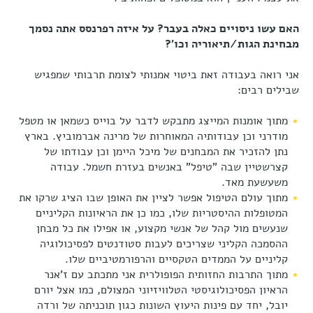
האם עשו ניסויים כאלה בעבר? על איזה רפרנסס אתה נסמך
מבחינת הגות/תיאוריה וכו'?
אני רואה בעבודה זאת ביטוי אמנותי לצומת תרבותי שמפגיש
שבילים רבים:
מתוך אומנות המייצג מתבקש לדבר על בוייס כשמאן או מטפל
מודרני וכן עבודותיה המאוחרות של מרינה אברמוביץ. בארץ
נתן להזכיר את המבחנים של מיכל היימן וכן עבודתו של
קצרשטיין שבה "טיפל" באנשים בעזרת חשמל. עבודה
משעשעת מאד.
מתוך עולם הטיפול אפשר לציין את האופן שבו הציג שרקו את
המטופלות ההיסטריות שלו, כמו כן את הראיונות הקליניים
שנעשים מול קהל של אנשי מקצוע, או אפילו את כל מבחן
ההסמכה הקליני שצריכים לעבות סטודנטים לפסיכולוגיה
קליניים על הממדים הטקסיים והרפורמטיביים שלו.
מתוך התרבות החזותית הפופולרית אני מתכתב עם ז'אנר
הראיון הפסיכולוגיסטי הטלוויזיוני המצולם, כמו אצל יורם
יובל, יחד עם פינות היעוץ השונות כגון תוכניתה של ורדה