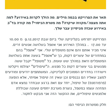
תאר את הפרויקט בכמה מילים. מה הולך לקרות באירוע? למה
אתה מצפה/מקווה שיקרה? מה מטרת הניסוי? מה קורה בד"כ
באירוע שכזה מניסיון עבר שלך.
הפרויקט יתרחש בקליניקה שלי ביום שבת 9.12.2017 מ 10.00
עד 17.00 . במהלך האירוע אני אטפל בשלושה אנשים זרים.
איני מכיר אותם והם אינם מטופלים שלי. אני "אטפל" בהם
במחזורים של עשרים דקות, כך ש"אטפל" בשעה אחת בשלושת
המטופלים וזאת במהלך שש שעות. כל "מטופל" יקבל ששה
מפגשים בני עשרים דקות כל מפגש. ה"טיפולים" יצולמו ויקלטו
וישודרו בחדרים הסמוכים לקליניקה. המשתתפים יודעים ומודעים
למצב שאליו הם נכנסים וכן שאין זה טיפול אמיתי, אלא הופעה
(פרפורמנס) של טיפול, יחד עם זאת ברגע שבחדר נמצא אדם
המזהה עצמו כמטפל, נוצרת מערכת יחסים טעונה שכוללת
אלמנטים טיפוליים, את ההקשר הזה אני מבקש לחקור.
חלק ממטרות הניסוי הם: