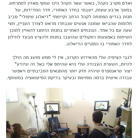
ואדם מקרב הקהל, כאשר שאר הקהל הינו שותף מאזין למתרחש.
במשך ארבע שעות, ישבתי בחדר האחורי, חדר המדידות, של
חנות בגדים הפתוחה לקהל הרחב וקיימתי "דיאלוג טיפולי" סביב
חלומות שהביאו שמונה אנשים שנבחרו מראש לצורך העניין, חצי
שעה עם כל אחד. הנוכחים האחרים בחנות הוזמנו להאזין לתוכן
השיחות באמצעות רמקולים שהוצבו בחנות ולהציץ מבעד לווילון
לחדר האחורי בו התקיים הדיאלוג.
לגבי הציפיה שלי מהאירוע הקרוב, אין לי ממש מושג מה הולך
להיות, השערת העבודה שלי היא שהיחס אלי כאל זה שיודע"
יצור טראנספרס שיהיה חזק יותר מהתנאים הסביבתיים ויאפשר
עבודה אישית ברמה מסוימת ובעיקר בדיקת הסיטואציה במשותף.