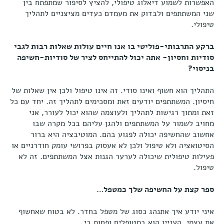
האפשרות לשמוע דיאלוג טיפולי, להציץ לסיפור שמתפתח בין
שני המשתתפים ולבדוק את מעמדם כעדים מציצניים לתהליך
טיפולי.
ברקע התרבותי-פוליטי בו אנו חיים עולות שאלות רבות לגבי
סודיות וחסיון- אתה יכול להתייחס לציר של סודיות-חשיפה
בניסוי?
התהליך הוא חשוף ואינו סודי. זה אינו טיפול ולכן אין שאלות של
חיסיון. המשתתפים יודעים זאת ומסכימים לתהליך זה. יחד עם כל
זאת ומתוך רגישות לתהליך ולעוצמה שהוא יכול לעורר, אני
מחויב לשמור על המשתתפים ולהגן עליהם בכל מקרה שבו
אחשוב שהחשיפה יכולה לפגוע בהם. המוטיבציה היא ברור
הסיטואציה ולא טיפול ולכן לא אעסוק בפרושי עומק חודרניים או
פעילות טיפולית שיכולה לערער הגנות אצל המשתתפים. זה לא
טיפול.
ספר קצת על החשיפה שלך כמטפל…
איני יודע איך אתנהג כסוג של מטפל בחדר. לא בטוח שאחשוף
את עצמי. העניין הוא במטופלים ופחות בי.