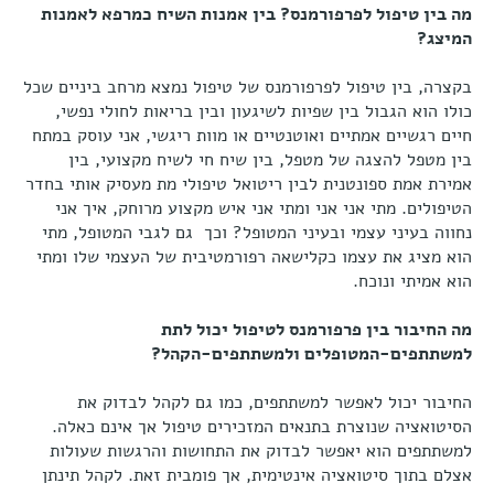
מה בין טיפול לפרפורמנס? בין אמנות השיח כמרפא לאמנות
המיצג?
בקצרה, בין טיפול לפרפורמנס של טיפול נמצא מרחב ביניים שכל
כולו הוא הגבול בין שפיות לשיגעון ובין בריאות לחולי נפשי,
חיים רגשיים אמתיים ואוטנטיים או מוות ריגשי, אני עוסק במתח
בין מטפל להצגה של מטפל, בין שיח חי לשיח מקצועי, בין
אמירת אמת ספונטנית לבין ריטואל טיפולי מת מעסיק אותי בחדר
הטיפולים. מתי אני אני ומתי אני איש מקצוע מרוחק, איך אני
נחווה בעיני עצמי ובעיני המטופל? וכך גם לגבי המטופל, מתי
הוא מציג את עצמו כקלישאה רפורמטיבית של העצמי שלו ומתי
הוא אמיתי ונוכח.
מה החיבור בין פרפורמנס לטיפול יכול לתת
למשתתפים-המטופלים ולמשתתפים-הקהל?
החיבור יכול לאפשר למשתתפים, כמו גם לקהל לבדוק את
הסיטואציה שנוצרת בתנאים המזכירים טיפול אך אינם כאלה.
למשתתפים הוא יאפשר לבדוק את התחושות והרגשות שעולות
אצלם בתוך סיטואציה אינטימית, אך פומבית זאת. לקהל תינתן