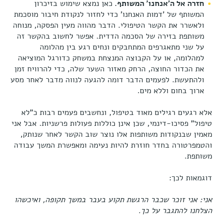
חזרה אל ה’אנחנו’ המשותף.
כאן נמצא שימוש בזיכרון
המשותף של ’דמות האנחנו’ כדי לחזור לנקודת חיבור מוסכמת
ולאשרר את הקשר הטיפולי. הדבר מהווה מעין הפסקה, מנוחה
משותפת בזירה של הסכמה הדדית. אפשר לחשוב בהקשר זה
על שני מתאגרפים המתחבקים ונחים רגע בין מהלומה
למהלומה, או על הקבוצה המנצחת במשחק כדורגל המוציאה
את הכדור החוצה, הרחק מאזור השער שלה, כדי להרוויח זמן
ולהתעשת. לפעמים הדבר דומה להגעה לנווה מדבר לאחר מסע
ארוך בחום וללא מים.
אלא רגעים רגילים מאוד בטיפול, ונחשבים פעמים רבות כ"לא
טיפול" פסיכו-דינמי, שכן אינן כוללות פעולות פרשניות. אבל אני
מאמין שבנקודות משותפות אלו נוצר שוב הקשר לאחר שנותק,
והטמפרטורה בחדר חוזרת להיות נעימה ומאפשרת המשך עבודה
משותפת.
דוגמאות לכך:
אני: אני זוכר שכבר הרגשת תקוע בעבר במשך תקופה, ואיכשהו
הצלחנו להתגבר על כך.