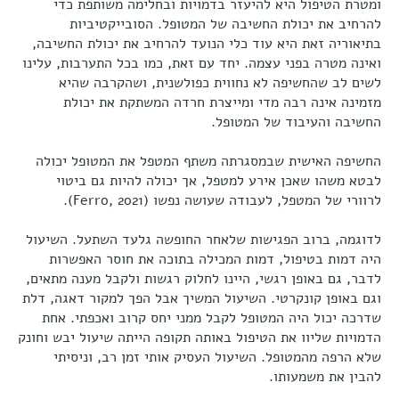
ומטרת הטיפול היא להיעזר בדמויות ובחלימה משותפת כדי
להרחיב את יכולת החשיבה של המטופל. הסובייקטיביות
בתיאוריה זאת היא עוד כלי הנועד להרחיב את יכולת החשיבה,
ואינה מטרה בפני עצמה. יחד עם זאת, כמו בכל התערבות, עלינו
לשים לב שהחשיפה לא נחווית כפולשנית, ושהקרבה שהיא
מזמינה אינה רבה מדי ומייצרת חרדה המשתקת את יכולת
החשיבה והעיבוד של המטופל.
החשיפה האישית שבמסגרתה משתף המטפל את המטופל יכולה
לבטא משהו שאכן אירע למטפל, אך יכולה להיות גם ביטוי
לרוורי של המטפל, לעבודה שעושה נפשו (Ferro, 2021).
לדוגמה, ברוב הפגישות שלאחר החופשה גלעד השתעל. השיעול
היה דמות בטיפול, דמות המכילה בתוכה את חוסר האפשרות
לדבר, גם באופן רגשי, היינו לחלוק רגשות ולקבל מענה מתאים,
וגם באופן קונקרטי. השיעול המשיך אבל הפך למקור דאגה, דלת
שדרכה יכול היה המטופל לקבל ממני יחס קרוב ואכפתי. אחת
הדמויות שליוו את הטיפול באותה תקופה הייתה שיעול יבש וחונק
שלא הרפה מהמטופל. השיעול העסיק אותי זמן רב, וניסיתי
להבין את משמעותו.