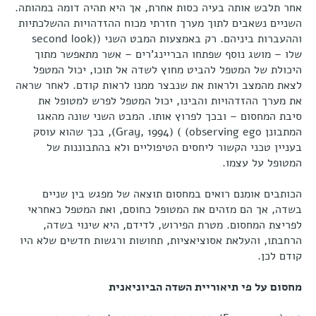
אחר תלבש אותה בעיה כסות אחרת, אך היא תהיה דומה במהותה.
השניים נשאבים לתוך מערך חזרתי מכוח ההזדהויות ההשלכתיות
וההעברות ביניהם. רק באמצעות המבט השני ((second look
שלו – מושג נוסף שפתחו הבריינג'רים – אשר מתאפשר מתוך
היכולת של המטפל להביט מחוץ לשדה אל תוכו, יכול המטפל
לצאת מהמצב ולראות את שנבצר ממנו לראות קודם. לאחר שראה
את מערך ההזדהויות והבינו, יכול המטפל לפרש למטופל את
סיבת המחסום – ובכך לפרוץ אותו. המבט השני שונה מהאגו
המתבונן observing ego) ) (Gray, 1994), בכך שהוא עוסק
בעניין טכני הקשור ליחסים הטיפוליים ולא בהתבוננות של
המטופל על עצמו.
הכותבים אומנם רואים במחסום תוצאה של מפגש בין שניים
בשדה, אך הם מזהים את המטופל כחוסם, ואת המטפל כאחראי
לפריצת המחסום. מטרת הפירוש, לדידם, היא שינוי בשדה,
הרחבתו, והעלאת אסוציאציות, תחושות ורגשות חדשים שלא היו
קודם לכן.
מחסום על פי תיאוריית השדה הביוניאנית