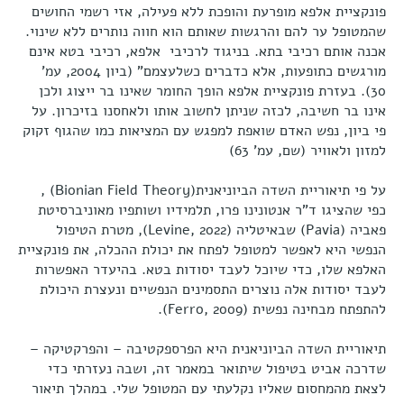
פונקציית אלפא מופרעת והופכת ללא פעילה, אזי רשמי החושים
שהמטופל ער להם והרגשות שאותם הוא חווה נותרים ללא שינוי.
אכנה אותם רכיבי בתא. בניגוד לרכיבי אלפא, רכיבי בטא אינם
מורגשים כתופעות, אלא כדברים כשלעצמם" (ביון 2004, עמ'
30). בעזרת פונקציית אלפא הופך החומר שאינו בר ייצוג ולכן
אינו בר חשיבה, לכזה שניתן לחשוב אותו ולאחסנו בזיכרון. על
פי ביון, נפש האדם שואפת למפגש עם המציאות כמו שהגוף זקוק
למזון ולאוויר (שם, עמ' 63)
על פי תיאוריית השדה הביוניאנית(Bionian Field Theory) ,
כפי שהציגו ד"ר אנטונינו פרו, תלמידיו ושותפיו מאוניברסיטת
פאביה (Pavia) שבאיטליה (Levine, 2022), מטרת הטיפול
הנפשי היא לאפשר למטופל לפתח את יכולת ההכלה, את פונקציית
האלפא שלו, כדי שיוכל לעבד יסודות בטא. בהיעדר האפשרות
לעבד יסודות אלה נוצרים התסמינים הנפשיים ונעצרת היכולת
להתפתח מבחינה נפשית (Ferro, 2009).
תיאוריית השדה הביוניאנית היא הפרספקטיבה – והפרקטיקה –
שדרכה אביט בטיפול שיתואר במאמר זה, ושבה נעזרתי כדי
לצאת מהמחסום שאליו נקלעתי עם המטופל שלי. במהלך תיאור