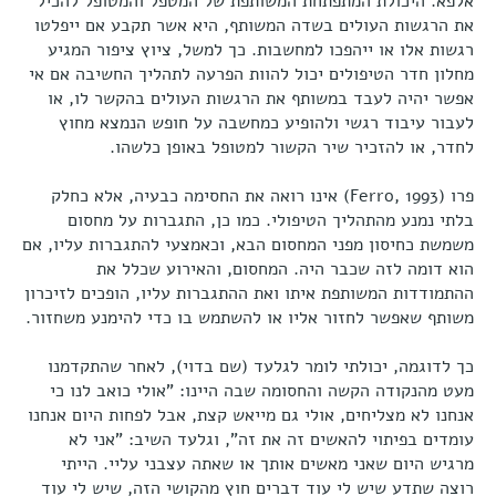
אלפא. היכולת המתפתחת המשותפת של המטפל והמטופל להכיל
את הרגשות העולים בשדה המשותף, היא אשר תקבע אם ייפלטו
רגשות אלו או ייהפכו למחשבות. כך למשל, ציוץ ציפור המגיע
מחלון חדר הטיפולים יכול להוות הפרעה לתהליך החשיבה אם אי
אפשר יהיה לעבד במשותף את הרגשות העולים בהקשר לו, או
לעבור עיבוד רגשי ולהופיע כמחשבה על חופש הנמצא מחוץ
לחדר, או להזכיר שיר הקשור למטופל באופן כלשהו.
פרו (Ferro, 1993) אינו רואה את החסימה כבעיה, אלא כחלק
בלתי נמנע מהתהליך הטיפולי. כמו כן, התגברות על מחסום
משמשת כחיסון מפני המחסום הבא, וכאמצעי להתגברות עליו, אם
הוא דומה לזה שכבר היה. המחסום, והאירוע שכלל את
ההתמודדות המשותפת איתו ואת ההתגברות עליו, הופכים לזיכרון
משותף שאפשר לחזור אליו או להשתמש בו כדי להימנע משחזור.
כך לדוגמה, יכולתי לומר לגלעד (שם בדוי), לאחר שהתקדמנו
מעט מהנקודה הקשה והחסומה שבה היינו: "אולי כואב לנו כי
אנחנו לא מצליחים, אולי גם מייאש קצת, אבל לפחות היום אנחנו
עומדים בפיתוי להאשים זה את זה", וגלעד השיב: "אני לא
מרגיש היום שאני מאשים אותך או שאתה עצבני עליי. הייתי
רוצה שתדע שיש לי עוד דברים חוץ מהקושי הזה, שיש לי עוד