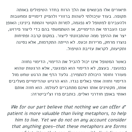
תיאורים אלו מבטאים את הלך הרוח בחדר הטיפולים באותה
תקופה. בעוד שיְכולתי לשהות ברוורי ולהפיק דימויים ומחשבות
ולהעבירם למטופל לא נפגמה, למרות הקושי והמתח בינינו; האופן
שבו העברתי את הדימויים, או השתמשתי בהם כדי ליצור פירוש,
יצר את ההיפך ממה שהתכוונתי ליצור. במקום קרבה ופתיחות
נוצרו מרחק, מרירות וכעס. לא הייתה התקדמות, אלא נסיגה
ותקיעות, לקראת עזיבת הטיפול.
כאשר המטופל אינו יכול להכיל את הדימוי, הדימוי נחווה
כפוגעני. בעצם, לא הדימוי הוא הפוגעני, אלא הרגשות שהוא
מעורר וחוסר היכולת להתמירן. גלעד הדף את הרגש שחש מול
הדימוי וחווה אותי כאלים נגדו. הוא הרגיש שהדימויים מעליבים
אותו, מקטינים אותו ואינם מתחברים לעולמו. הוא חווה אותם
ואותי באופן חודרני ואלים. כותבים פרו וצ'יביטרזה:
We for our part believe that nothing we can offer a
"
patient is more valuable than living metaphors, to help
him to live. Yet we do not on any account consider
that anything goes—that these metaphors are forms