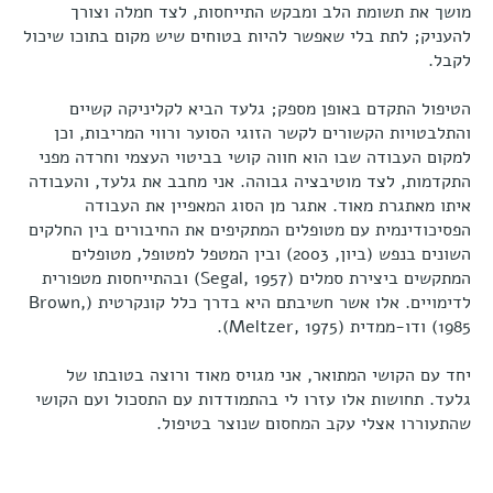
מושך את תשומת הלב ומבקש התייחסות, לצד חמלה וצורך
להעניק; לתת בלי שאפשר להיות בטוחים שיש מקום בתוכו שיכול
לקבל.
הטיפול התקדם באופן מספק; גלעד הביא לקליניקה קשיים
והתלבטויות הקשורים לקשר הזוגי הסוער ורווי המריבות, וכן
למקום העבודה שבו הוא חווה קושי בביטוי העצמי וחרדה מפני
התקדמות, לצד מוטיבציה גבוהה. אני מחבב את גלעד, והעבודה
איתו מאתגרת מאוד. אתגר מן הסוג המאפיין את העבודה
הפסיכודינמית עם מטופלים המתקיפים את החיבורים בין החלקים
השונים בנפש (ביון, 2003) ובין המטפל למטופל, מטופלים
המתקשים ביצירת סמלים (Segal, 1957) ובהתייחסות מטפורית
לדימויים. אלו אשר חשיבתם היא בדרך כלל קונקרטית (Brown,
1985) ודו-ממדית (Meltzer, 1975).
יחד עם הקושי המתואר, אני מגויס מאוד ורוצה בטובתו של
גלעד. תחושות אלו עזרו לי בהתמודדות עם התסכול ועם הקושי
שהתעוררו אצלי עקב המחסום שנוצר בטיפול.