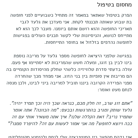
מחסום בטיפול
הפרק בטיפול שאתאר במאמר זה מתחיל כשבועיים לפני חופשה
בת שבוע שאותה תכננתי לקחת. אני מעדכן את גלעד לגבי
תאריכי החופשה והוא רושם אותם ביומנו. מעבר לכך הוא לא
מתייחס לנושא, והניסיונות שלי לקשר תכנים העולים בפגישות
לחופשה נהדפים בזלזול או בחוסר התייחסות.
בפגישה שלפני היציאה לחופשה מספר גלעד על מריבה נוספת
בינו לבין בן זוגו, ומעלה חשש שהמריבות לא יסתיימו אף פעם.
עולה בדעתי סדרת טלוויזיה כלשהי שחלק מהיסודות הקומיים בה
הם מריבות אין סופיות בין בני הזוג. אני מפחד מכך שהחרדה
מפני הפרידה הקרובה ביננו תוביל למריבה ביני לבינו, ולכן מנסה
לנחם מעט ואומר:
"אתם זוג שרב, זה חלק מכם, כנראה שכך היה וכך תמיד יהיה".
גלעד שותק ומגיב בהתרגשות ובכעס: "מה הכוונה? אתה אומר
שתמיד נריב? זאת הקללה שלנו? איך אתה משאיר אותי עם זה
ככה ויוצא לחופש? מה אני אמור לעשות עם זה? להיפרד ממנו?"
אני נדהם מהפער בין המוטיבציה שלי לנחם ולהימנע מקונפליקט