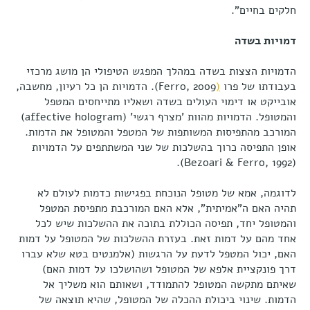
חלקים בחיים".
דמויות בשדה
הדמויות הצצות בשדה במהלך המפגש הטיפולי הן מושג מרכזי
בעבודתו של פרו
(
Ferro, 2009). הדמויות הן כל רעיון, מחשבה,
אובייקט או דימוי העולים בשדה ושאליו מתייחסים המטפל
והמטופל. הדמויות מהוות 'מצרף רגשי' (affective hologram)
המורכב מהתפיסות המשותפות של המטפל והמטופל את הדמות.
אופן התפיסה כרוך בהשלכות של שני המשתתפים על הדמויות
(Bezoari & Ferro, 1992).
לדוגמה, אמא של מטופל הנוכחת בפגישות כדמות לעולם לא
תהיה האם ה"אמיתית", אלא האם המורכבת מתפיסת המטפל
והמטופל יחד, תפיסה הכוללת בתוכה את ההשלכות שיש לכל
אחד מהם על דמות זאת. בעזרת ההשלכות של המטופל על דמות
האם, יכול המטפל לדעת על הרגשות (אלמנטים בטא שלא עברו
דרך פונקציית אלפא של המטופל ושהושלכו על דמות האם)
שאיתם מתקשה המטופל להתמודד, ושאותם הוא משליך אל
הדמות. שינוי ביכולת ההכלה של המטופל, שהיא תוצאה של