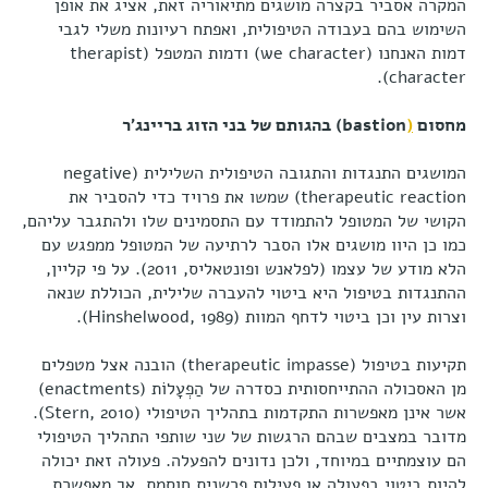
המקרה אסביר בקצרה מושגים מתיאוריה זאת, אציג את אופן
השימוש בהם בעבודה הטיפולית, ואפתח רעיונות משלי לגבי
דמות האנחנו (we character) ודמות המטפל (therapist
character).
מחסום
(
bastion
)
בהגותם של בני הזוג בריינג'ר
המושגים התנגדות והתגובה הטיפולית השלילית (negative
therapeutic reaction) שמשו את פרויד כדי להסביר את
הקושי של המטופל להתמודד עם התסמינים שלו ולהתגבר עליהם,
כמו כן היוו מושגים אלו הסבר לרתיעה של המטופל ממפגש עם
הלא מודע של עצמו (לפלאנש ופונטאליס, 2011). על פי קליין,
ההתנגדות בטיפול היא ביטוי להעברה שלילית, הכוללת שנאה
וצרות עין וכן ביטוי לדחף המוות (Hinshelwood, 1989).
תקיעות בטיפול (therapeutic impasse) הובנה אצל מטפלים
מן האסכולה ההתייחסותית כסדרה של הַפְעָלוֹת (enactments)
אשר אינן מאפשרות התקדמות בתהליך הטיפולי (Stern, 2010).
מדובר במצבים שבהם הרגשות של שני שותפי התהליך הטיפולי
הם עוצמתיים במיוחד, ולכן נדונים להפעלה. פעולה זאת יכולה
להיות ביטוי בפעולה או פעילות פרשנית חוסמת, אך מאפשרת