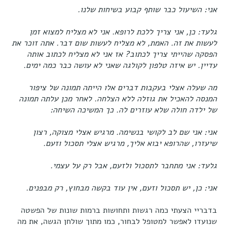
אני: השיעול כבר שותף קבוע בשיחות שלנו.
גלעד: כן, אני צריך ללכת לרופא. אני לא מצליח למצוא זמן
לעשות את זה. האמת, לא מצליח לעשות שום דבר. אתה זוכר את
הפסקה שהייתי צריך לכתוב? אז אני לא מצליח לכתוב אותה
עדיין. יש איזה טלפון לקולגה שאני לא עושה כבר כמה ימים.
מה שעלה אצלי בעקבות דברים אלו הייתה תמונה של ציפור
המנסה להאכיל את גוזלה ללא הצלחה. לאחר מכן עלתה תמונה
של ילדה חולה שלא עוזרים לה. כך המשיכה השיחה:
אני:
אני שם לב לקושי בנשימה. מרגיש אצלי מצוקה, רצון
שיעזרו, שהרופא יבוא אליך, מרגיש אצלי תסכול וזעם.
גלעד: אני מתחבר לתסכול ולזעם, אבל רק על עצמי.
אני: כן, יש תסכול וזעם, אין עוד בקשה מבחוץ, רק מבפנים.
בדבריי הצעתי כמה רגשות ותחושות ברמות שונות של הפשטה
שנועדו לאפשר למטופל לבחור, כמו מתוך שולחן הגשה, את מה