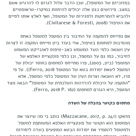
במזוכיזם של המטופל), שכן הדבר עלול לגרום לו להרגיש אשם
במצב. פירושים כגון אלה יכולים להיחוות כמיקרו-טראומטיים
ולהביא להתרחקות ולסגירות של המטופל, ואף לאלץ אותו לסיים
את הטיפול (Civitarese & Foresti, 2008).
אם נתייחס להתקפה על החיבור בין המטפל למטופל כאחת
מהסיבות למחסום בטיפול, אזי בעוד ביון מייחס התקפה זו לצרות
עין ושנאה כלפי השד המשמש כאב-טיפוס לאובייקט המשמש
לחיבור, כמו גם על המטפל, וכן כלפי פונקציית האלפא של
המטופל (ביון, 2003), פרו מתייחס למחסום כחוסר יכולת של
המטפל לשאת יסודות בטא של המטופל Ferro, 2018)). על פי
פרו, לא השנאה וצרות העין של המטופל כלפי המטפל, אלא
"התקפה על היכולת להזדהות השלכתית של המטופל" הבאה מצד
המטפל, היא הגורם למחסום (Ferro, 2018 P. 162).
מחסום כקושי בהכלה של השדה
מזאקן (Mazzacane, 2017, p. 241) כותב כי מה שיוצר את
המחסום הוא הקושי של פונקציית האלפא המשותפת למטפל
ולמטופל להתמיר את יסודות הבטא המופעים בשדה ליסודות