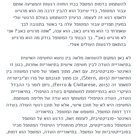
להשתמש בדמות המטפל ככזו החווה רגשות והמציעה אותם
עבור המטופל, כדי שיוכל הוא להבין דרכה מה הוא מרגיש
ולאמץ רגש זה לעצמו. הרעיון להשתמש בעולם הרגשי שלי
כמעין תפריט עבור המטופל עלה בי כאשר בתגובה לכך
שאמרתי כי הוא מרגיש כאב, הוא ענה, "אתה מרגיש כאב? אני
לא מרגיש כאב". כך הבנתי כי המטופל בודק מה הוא מרגיש
בהתאם לרגשות העולים אצלי.
לא כאן המקום להשוואה מלאה בין נושא החשיפה האישית
בתיאוריית השדה לבין חשיפה אישית בתיאוריות אחרות, כגון זו
האינטר-סוביקטיבית. עם זאת, מתוך מאמר של סטרן המשווה בין
התיאוריות (Stern, 2013), וכן מתוך תגובתם של פרו וצ'יביטרזה
למאמר זה (Ferro & Civitarese, 2013), ניתן לומר כי ההבדל
העיקרי הוא בהתייחסות למשתתפים בשדה הטיפולי. בתיאוריית
השדה, השדה הטיפולי המשותף הוא שדה של חלימה משותפת.
החשיפה היא לא של תוכן אישי, אלא של תוכן רגשי העולה בשדה
דרך דמות המטפל, ומשמש את המטופל. בתיאוריה
האינטר-סוביקטיבית, לעומת זאת, הדגש הוא על המטפל
והמטופל כסובייקטים, וכחלק מהתהליך הטיפולי המטופל מכיר
בסובייקטיביות של המטפל. בתיאוריית השדה, המטפל הוא דמות,