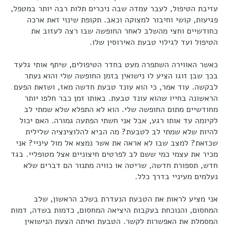
עזיבת הטיפול, לעבר עמדה שבה ניכרים תלות רבה יותר במטפל,
פגיעות, קושי וחיבור למצוקה וכאב. תקופת שינוי זאת ארכה
כחודשיים וחצי מהשלב לאחר החופשה שבו רצה לעזוב את
הטיפול ועד לגילוי טבעת האירוסין שלו.
כאשר האווירה השתפרה מעט בחדר הטיפולים, שיתף אותי גלעד
בכך שבן זוגו הציע לו נישואין בזמן החופשה שלי והוא נעתר
לבקשה. עוד אמר, כי הוא עונד טבעת חדשה מאז, ושזאת הפעם
הראשונה בחייו שהוא עונד טבעת. באותו זמן כבר חלפו יותר
מחודשיים מתום החופשה שלי. הוא לא התפלא שלא שמתי לב
לקיומה עד אותו רגע, אבל אני חשתי הפתעה גמורה. האם יכול
להיות שלא שמתי לב לטבעת? מה הביא להלוצינציה שלילית
שכזאת? למצב שבו לא אראה את אשר נמצא אל מול עיניי? אני
מכיר את עצמי כמי ששם לב לפרטים חיצוניים אצל מטופליי. בגד
חדש, תספורת חדשה, שריטה או כוויה מתנור הם דברים שלא
נעלמים מעיניי בדרך כלל.
אני מציע לראות את הטבעת הנעדרת בשלב הראשון, שלב
המחסום, והנוכחת בעקבות היציאה המחסום, כדמות בשדה, דמות
המסמלת את האפשרות לקשר. הטבעת ואיתה הצעת הנישואין