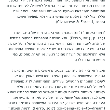
התייחסות אל המטופל כאל ’אתה’, כאשר נאמרת על ידי המטפל,
נתפסת כמנכיחה פער ומרחק בין המטפל למטופל. לעיתים קרובות
התייחסות מעין זאת נשמעת כמאשימה ושיפוטית. לפירושים
הללו יכול להיות אפקט טראומטי מציף ולא מאפשר חשיבה
(Civitarese & Foresti, 2008).
’דמות האנחנו’ ((we character היא הדמות של הזוג בשדה
(Ferro, 2017, p. 245). היא משתנה ומתפתחת בהתאם ליכולת
של הזוג לעבד את התוכן הרגשי בשדה. מקרים של חוסר יכולת
הכלה יוצרים לדמות זאת חיבור שלילי שאינו מאפשר התפתחות,
אלא התרוקנות של השדה מתוכן רגשי, או יצירת מחסום, כפי
שתיארתי קודם לכן.
חיבור חיובי יהיה כזה שבו נבנים נראטיבים חדשים, ומלאכת
ההבניה המשותפת של התוכן העולה מתרחשת באופן המביא
לעיכול החומרים הרגשיים שעולים. ההתייחסות לזוג מאפשרת
למטופל להרגיש בטוח יותר, שכן אין אנו עוסקים בו, אלא
באנחנו. העיסוק ב’דמות האנחנו’ מאפשר למטופל להרגיש שהוא
אינו לבד, ושהמטפל שותף לקושי שלו. עיסוק זה מדגיש את
העבודה המשותפת בשדה, את היכולת המשותפת לחלימה בערות
(co-being-able-to-dream) (Ferro, 2017). ’דמות האנחנו’