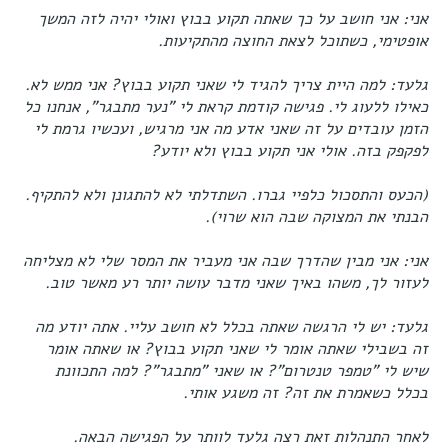
אני: אני חושב על כך שאתה תקוע בבוץ ואולי יהיה לזה המשך
אופטימי, כשתוכל לצאת החוצה מהתקיעות.
גלעד: למה היית צריך להגיד לי שאני תקוע בבוץ? אני ממש לא.
כאילו ללעוג לי. פגישה קודמת קראת לי "נער מתבגר", אנחנו כל
הזמן עובדים על זה שאני אדע מה אני מרגיש, ועכשיו גרמת לי
לפקפק בזה. אולי אני תקוע בבוץ ולא יודע?
(הכעס והתסכול כלפיי גברו. השתדלתי לא להתגונן ולא להתקיף.
הבנתי את המצוקה שבה הוא שרוי).
אני: אני מבין שהדרך שבה אני מעביר את המסר שלי לא מצליחה
לעזור לך, משהו באיך שאני מדבר עושה יותר רע מאשר טוב.
גלעד: יש לי הרגשה שאתה בכלל לא חושב עליי. אתה יודע מה
זה בשבילי שאתה אומר לי שאני תקוע בבוץ? או שאתה אומר
שיש לי "טמפר טנטרום"? או שאני "מתבגר"? למה התכוונת
בכלל כשאמרת את זה? זה משגע אותי.
לאחר התנהלות זאת רצה גלעד לוותר על הפגישה הבאה.