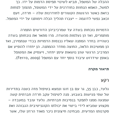
ההכלה של המטפל, תביא לשינוי תפיסת הדמות על ידו. כך
למשל, האמא הנחוות כחודרנית על ידי המטופל, תהפוך לפחות
כזאת כאשר הרגשות הקשורים לחודרנות שלה – חרדה, זעם
וכאב נפשי לדוגמה – יעברו תהליך הכלה וימותנו על ידי המטפל.
הדמויות נוכחות בשדה עד שמרכיביהן הדורשים התמרה
מותמרים, ואז הן נעלמות מהשדה. פרו מתאר את נוכחותן בשדה
כשהייה בחדר המתנה שאליו נכנסות הדמויות בכדי שנתמירן, ואז
הן ממשיכות הלאה, החוצה מחדר ההמתנה. הן יחזרו להופיע אם
המרכיב הרגשי שהן נושאות עימן יחזור, ויעסיק את המטופל
באופן שידרוש עיבוד נוסף יחד עם המטפל (Ferro, 2009).
תיאור מקרה
רקע
גלעד, כבן 35, גר עם בן זוגו ונמצא בטיפול מזה כשנה בתדירות
של שתי פגישות בשבוע. פנה לטיפול עקב חרדה חברתית קשה
שמנעה ממנו לתפקד בנסיבות חברתיות. גלעד עובד במעבדה –
מקצוע שמביא לידי ביטוי את יכולתו הקוגניטיבית הגבוהה ואת
סקרנותו המדעית. מבחינה חיצונית ניכר מאוד הרזון שלו, אשר