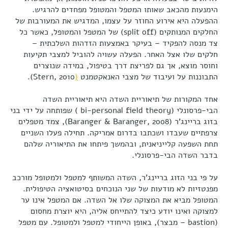
הימנעות מהכאב שאותו המטפל והמטופל מפחדים להרגיש.
ההפעלה היא אירוע החוזר על עצמו, המדגיש את המעורבות של
החלקים המנותקים (split off) של המטפל והמטופל, כאשר כל
צד מנסה להפקיד – בעיקר באמצעות הזדהות השלכתית –
חלקים שלו אצל האחר. הפעלה עשויה להוביל למצבי תקיעות
וחוסר מוצא, אך גם לפריצת דרך בטיפול, במידה שנוצרים
התבוננות על ועיבוד של מצבי האנאקטמנט
(
Stern, 2010).
אחד המקורות של תיאוריית השדה היא תיאוריית השדה
הבי-פרסונלי (bi-personal field theory ) שפותחה על ידי בני
בזוג בריינג'ר (Baranger & Baranger, 2008), צמד מטפלים
צרפתיים שעבדו ושכתבו בדרום אמריקה. תחילה פעלו השניים
תחת השפעה קלייניאנית, ובהמשך פיתחו את התיאוריה שלהם
בדבר השדה הבי-פרסונלי.
על פי בני הזוג בריינג'ר, השדה המשותף למטפל ולמטופל מורכב
מפנטזיות לא מודעות של שני הנוכחים בסיטואציה הטיפולית.
המטופל מביא את המצוקה שלו אל השדה. אם המטפל אינו ער
למצוקה ואינו יודע כיצד להתייחס אליה, היא יוצרת מחסום
(bastion – מבצר), באופן הייחודי למטפל ולמטופל. עם מטפל