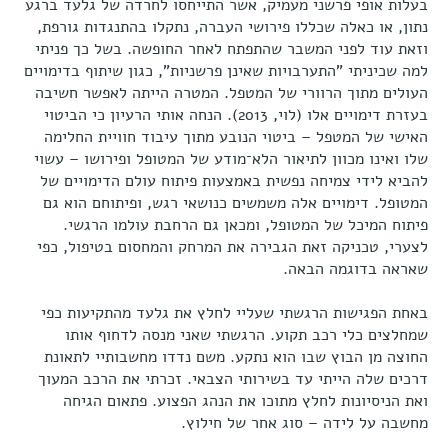
בעלות אופי פרשני מעמיק, אשר התייחסו לחרדה של גלעד ברגע
נתון, או כאלה שכללו פירושי העברה, נתקלו בהתנגדות גורפת,
וזאת עוד לפני המשבר שהתפתח לאחר החופשה. בשל כך פניתי
למה שכיניתי "התערבויות שאינן פרשניות", כגון שיתוף בדימויים
העולים מתוך הרוורי של המטפל. המטרה הייתה לאפשר חשיבה
בעזרת דימויים אלו (לוי, 2013). הנחה אותי הרעיון כי הביטוי
האישי של המטפל – ביטוי הנובע מתוך עיבוד חוויית החלימה
שלו ואינו מכוון לתיאור הלא־מודע של המטופל ופירושו – עשוי
להביא לידי צמיחה נפשית באמצעות פיתוח עולם הדימויים של
המטופל. דימויים אלה משמשים כנושאי רגש, ופיתוחם הוא גם
פיתוח המיכל של המטופל, ומכאן גם הרחבת עולמו הרגשי.
לצערי, טכניקה זאת הגבירה את המרחק והמחסום בטיפול, כפי
שאראה בדוגמה הבאה.
באחת הפגישות הרגשתי שעליי לחלץ את גלעד מהתקיעות כפי
שמחלצים כלי רכב תקוע. הרגשתי שאני מנסה לדחוף אותו
החוצה מן הבוץ שבו הוא נתקע. משם נדדו מחשבותיי לתאונת
דרכים שלה הייתי עד בשירותי הצבאי. זכרתי את הרכב המעוך
ואת הניסיונות לחלץ מתוכו את הנהג הפצוע. פתאום הגיחה
מחשבה על לידה – סוג אחר של חילוץ.