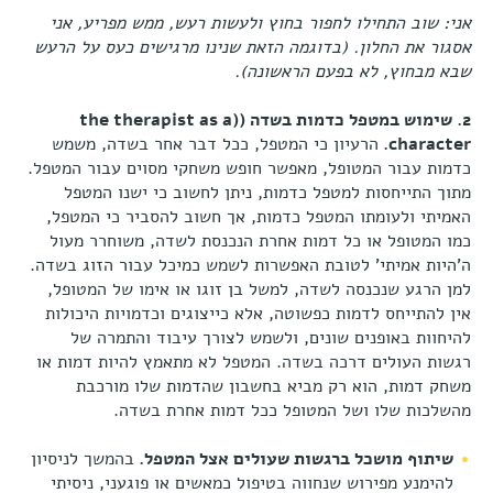
אני: שוב התחילו לחפור בחוץ ולעשות רעש, ממש מפריע, אני
אסגור את החלון. (בדוגמה הזאת שנינו מרגישים כעס על הרעש
שבא מבחוץ, לא בפעם הראשונה).
2. שימוש במטפל כדמות בשדה (
(the therapist as a
character
.
הרעיון כי המטפל, ככל דבר אחר בשדה, משמש
כדמות עבור המטופל, מאפשר חופש משחקי מסוים עבור המטפל.
מתוך התייחסות למטפל כדמות, ניתן לחשוב כי ישנו המטפל
האמיתי ולעומתו המטפל כדמות, אך חשוב להסביר כי המטפל,
כמו המטופל או כל דמות אחרת הנכנסת לשדה, משוחרר מעול
ה'היות אמיתי' לטובת האפשרות לשמש כמיכל עבור הזוג בשדה.
למן הרגע שנכנסה לשדה, למשל בן זוגו או אימו של המטופל,
אין להתייחס לדמות כפשוטה, אלא כייצוגים וכדמויות היכולות
להיחוות באופנים שונים, ולשמש לצורך עיבוד והתמרה של
רגשות העולים דרכה בשדה. המטפל לא מתאמץ להיות דמות או
משחק דמות, הוא רק מביא בחשבון שהדמות שלו מורכבת
מהשלכות שלו ושל המטופל ככל דמות אחרת בשדה.
שיתוף מושכל ברגשות שעולים אצל המטפל.
בהמשך לניסיון
להימנע מפירוש שנחווה בטיפול כמאשים או פוגעני, ניסיתי