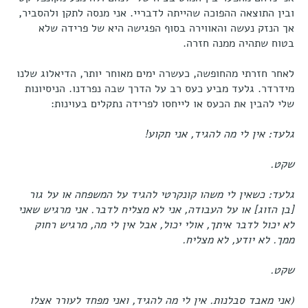
ובין התוצאה ההפוכה שהייתה לדבריי. אני מנסה לתקן ולהסביר,
אך הנזק נעשה והאווירה בסוף הפגישה היא של פרידה שלא
בטוח שתהיה ממנה חזרה.
לאחר חזרתי מהחופשה, כעשרה ימים מאוחר יותר, הדיאלוג שלנו
מידרדר. גלעד מביע כעס רב על הדרך שבה נפרדנו. הניסיונות
שלי להבין את הכעס או לייחסו לפרידה נתקלים בעוינות:
גלעד: אין לי מה להגיד, אני תקוע!
שקט.
גלעד: כשאין לי משהו קונקרטי להגיד על המשפחה או על גור
[בן הזוג] או על העבודה, אני לא מצליח לדבר. אני מרגיש שאני
לא יכול לדבר איתך, אולי יכול, אבל אין לי מה, מרגיש רחוק
ממך. לא יודע, לא מצליח.
שקט.
(אני מאבד סבלנות. אין לי מה להגיד, ואני מפחד לעורר אצלו