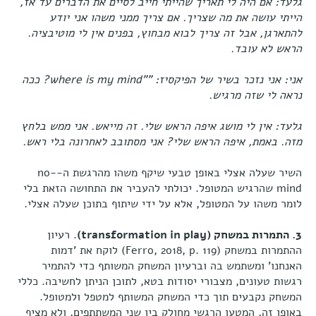
גלעד: אם היה לי תאריך שהייתי חייב לסיים את הדברים עד אז,
הייתי עושה את מה שצריך. אם צריך ממני משהו אני יודע
להתארגן, אבל זה צריך לבוא מבחוץ, בפנים אין לי מוטיבציה.
הראש לא עובד.
אני: אני נזכר בשיר של הפיקסיז: "
"where is my mind?
ככה
נראה לי שזה מרגיש.
גלעד: אין לי מושג איפה הראש שלי. זה מייאש. אני ממש בלחץ
מזה. באמת, איפה הראש שלי? אני מסתובב לאחרונה בלי ראש.
השיר שעלה אצלי באופן טבעי שיקף משהו מהרגשת ה-no-
mind שהרגיש המטופל. יכולתי להעביר את התחושה הזאת בלי
לומר משהו על המטופל, אלא על ידי שיתוף בתוכן שעלה אצלי.
3. התמרות במשחק (
transformation in play
)
. רעיון
ההתמרות במשחק (Ferro, 2018, p. 119) לוקח את ’דמות
האנחנו’ ומשתמש בה וברעיון המשחק המשותף כדי להתמיר
רגשות טעונים, מצבורי יסודות בטא, לתוכן הניתן לחשיבה. כללי
המשחק נקבעים תוך כדי המשחק המשותף למטפל ולמטופל.
באופן זה, המטען הרגשי מחולק בין שני המשתתפים, ולא מציף