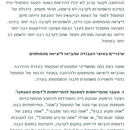
וההזמנה לקשר קרוב לא יכלו להיראות כאשר הקשר הטיפולי היה
בסיכון והאפשרות לקרבה לא נראתה, תרתי משמע. היכולת של
המטופל לספר על הצעת הנישואין ועל הטבעת הייתה סימן
ליציאה מהמחסום שבו היינו, ולאפשרות לקרבה רבה יותר בינינו.
התנועה מתסכול וזעם לעבר הבעת מצוקה והזדקקות רבה יותר
הייתה גם תנועה ממרחק וחוסר אמון לקרבה רבה יותר ולאמון רב
יותר בטיפול.
שינויים באופי העבודה שהביאו ליציאה מהמחסום
אמנה כעת כמה ממאפייני התקשורת שנקטתי בעזרת ההדרכה
שהביאו ליציאה מהמחסום ולהרחבה במנעד הרגשי של המטופל
כלפיי ולאווירה מאפשרת חיבור והתפתחות בשדה.
1. מעבר מהתייחסות למטופל להתייחסות ל’דמות האנחנו’.
הצעד הראשון שננקט היה השתדלות להימנע מהתערבויות
מעמתות שבהן אני פונה אל המטופל כ’אתה’. התייחסויות כגון:
"אתה תקוע בבוץ", "אתה כמו נער מתבגר", "אתה במצב של
טמפר טנטרום", או אפילו "אתה מרגיש מתוסכל", זכו לתגובות
נזעמות והביאו לריחוק במקום לקרבה, ולעוינות במקום הבנה.