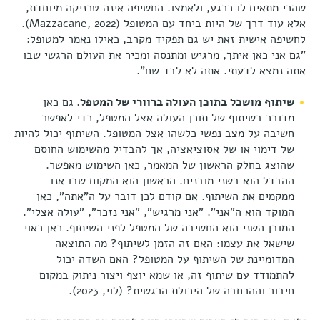
שהכי מתאים לו כרגע, ולאמצו. החשיפה אינה טכניקה מיוחדת,
אלא עוד דרך של היות ביחד עם המטופל (Mazzacane, 2022).
לחשיפה אישית זאת יש גם תפקיד מקרב, כאילו נאמר למטופל:
"גם אני כאן איתך, מרגיש ומתנסה ומכיר את העולם הרגשי שבו
אתה נמצא לדעתי. אתה לא לבד שם".
שיתוף מושכל בתוכן העולה ברוורי של המטפל.
גם כאן
מדובר בשיתוף של תוכן העולה אצל המטפל, כדי לאפשר
חשיבה על מצב נפשי כלשהו אצל המטופל. השיתוף יכול להיות
של דימוי או של אסוציאציה, אך להבדיל מהשימוש החוסם
שהוצג בחלק הראשון של המאמר, כאן השימוש מאפשר.
ההבדל הוא בשני מובנים. הראשון הוא המקום שבו אנו
ממקמים את השיתוף. אם קודם לכן דובר על ה"אתה", כאן
המוקד הוא ה"אני". "אני מרגיש", "אני נזכר", "עולה אצלי".
המובן השני הוא החשיבה של המטפל לפני השיתוף. כאן ראוי
שישאל את עצמו: האם זה הזמן לשיתוף? מה התוצאה
המדומיינת של השיתוף על המטופל? האם השדה יכול
להתמודד עם שיתוף זה, או שמא יוצף ויצור ניתוק במקום
חיבור וההרחבה של היכולת הרגשית? (לוי, 2023).