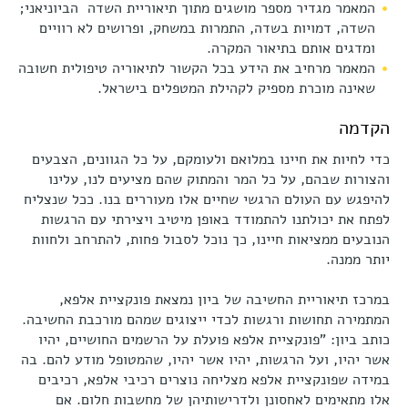
המאמר מגדיר מספר מושגים מתוך תיאוריית השדה הביוניאני;
השדה, דמויות בשדה, התמרות במשחק, ופרושים לא רוויים
ומדגים אותם בתיאור המקרה.
המאמר מרחיב את הידע בכל הקשור לתיאוריה טיפולית חשובה
שאינה מוכרת מספיק לקהילת המטפלים בישראל.
הקדמה
כדי לחיות את חיינו במלואם ולעומקם, על כל הגוונים, הצבעים
והצורות שבהם, על כל המר והמתוק שהם מציעים לנו, עלינו
להיפגש עם העולם הרגשי שחיים אלו מעוררים בנו. ככל שנצליח
לפתח את יכולתנו להתמודד באופן מיטיב ויצירתי עם הרגשות
הנובעים ממציאות חיינו, כך נוכל לסבול פחות, להתרחב ולחוות
יותר ממנה.
במרכז תיאוריית החשיבה של ביון נמצאת פונקציית אלפא,
המתמירה תחושות ורגשות לכדי ייצוגים שמהם מורכבת החשיבה.
כותב ביון: "פונקציית אלפא פועלת על הרשמים החושיים, יהיו
אשר יהיו, ועל הרגשות, יהיו אשר יהיו, שהמטופל מודע להם. בה
במידה שפונקציית אלפא מצליחה נוצרים רכיבי אלפא, רכיבים
אלו מתאימים לאחסונן ולדרישותיהן של מחשבות חלום. אם