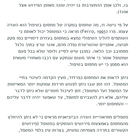
בו, ולכן אופן ההתערבות בו יהיה שונה מאופן הפירוש אצל
אוגדן.
על פי גישה זו, מה שחסום במקרה של מחסום בטיפול הוא השדה
עצמו. פרו (Ferro, 1993) מראה כי המטופל יכול לאותת כי
השותפים להליך הטיפולי נמצא במחסום בעזרת דימויים כמו פקק
תנועה, אופניים שהשרשרת נפלה מהם, אוגר שרץ בתוך גלגל
מסתובב וכך הלאה. כמובן שיש לסייג ולומר שלא בכל פעם
שמטופל אומר כי איחר משום שנתקע עם רכבו מאחורי משאית
הוא מסמן כי יש מחסום בטיפול.
ניתן לראות את המחסום כפרלוּד, מעין הקדמה לשינוי בחיי
המטופל. זהו זמן שבו ניתן לפגוש חרדות עמוקות יותר המאיימות
על המטפל ועל המטופל; זמן לעיכול חומרים שלא ניתן לדבר
עליהם, אלא רק להעבירם למטפל, עד שאפשר יהיה לדבר עליהם
– והמחסום יוסר.
מטפלים מתיאוריית השדה הביוניאנית מראים כי לא ניתן להיחלץ
מהמחסום באמצעות פירושים העוסקים במטופל (פירושים
הקשורים בחרדה מצמיחה נפשית, בצרות עין כלפי המטפל,