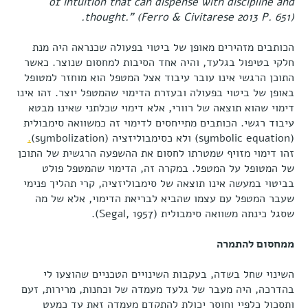
of intuition that can dispense with discipline and
.
thought." (Ferro & Civitarese 2013 P. 651)
הכותבים מזהירים מאופן של ביטוי בפעולה שכנראה היה מנת
חלקי בטיפול בגלעד, והיה אחד הסיבות למחסום שנוצר. כאשר
התוכן הרגשי אינו עובר עיבוד אצל המטפל הוא מוחזר למטופל
באופן של ביטוי בפעולה ובעזרת הדימוי שהמטפל יוצר. זהו אינו
דימוי שהוא תוצאה של רוורי, אלא דימוי שכלתני שאינו מבטא
עיבוד רגשי. הכותבים מתייחסים לדימוי זה כמשוואה סימבולית
(symbolic equation) ולא כסימבוליזציה (symbolization)
.
זהו דימוי מזויף שמטרתו לחסום את ההשפעה הרגשית של התוכן
של המטופל על המטפל. במקרה זה, הדימוי שהמטפל פולט
בביטוי במעשה אינו תוצאה של סימבוליזציה, קרי תהליך פנימי
שעבר המטפל עם עצמו שהביא לבריאת הדימוי, אלא של מה
שסגל כינתה משוואה סימבולית (Segal, 1957).
ממחסום להתמרה
השינוי שחל בשדה, בעקבות השינויים הטכניים שהוצעו לי
בהדרכה, היה מעבר של גלעד מעמדה של וכחנות, מרירות, זעם
ותסכול כלפיי וחוסר יכולת להתקדם מעמדה זאת עד כמעט