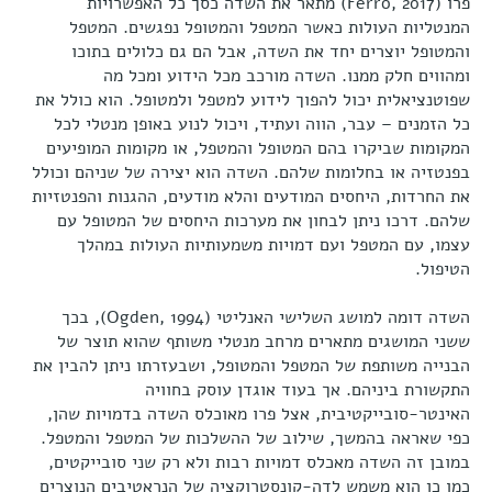
פרו (Ferro, 2017) מתאר את השדה כסך כל האפשרויות
המנטליות העולות כאשר המטפל והמטופל נפגשים. המטפל
והמטופל יוצרים יחד את השדה, אבל הם גם כלולים בתוכו
ומהווים חלק ממנו. השדה מורכב מכל הידוע ומכל מה
שפוטנציאלית יכול להפוך לידוע למטפל ולמטופל. הוא כולל את
כל הזמנים – עבר, הווה ועתיד, ויכול לנוע באופן מנטלי לכל
המקומות שביקרו בהם המטופל והמטפל, או מקומות המופיעים
בפנטזיה או בחלומות שלהם. השדה הוא יצירה של שניהם וכולל
את החרדות, היחסים המודעים והלא מודעים, ההגנות והפנטזיות
שלהם. דרכו ניתן לבחון את מערכות היחסים של המטופל עם
עצמו, עם המטפל ועם דמויות משמעותיות העולות במהלך
הטיפול.
השדה דומה למושג השלישי האנליטי (Ogden, 1994), בכך
ששני המושגים מתארים מרחב מנטלי משותף שהוא תוצר של
הבנייה משותפת של המטפל והמטופל, ושבעזרתו ניתן להבין את
התקשורת ביניהם. אך בעוד אוגדן עוסק בחוויה
האינטר-סובייקטיבית, אצל פרו מאוכלס השדה בדמויות שהן,
כפי שאראה בהמשך, שילוב של ההשלכות של המטפל והמטפל.
במובן זה השדה מאכלס דמויות רבות ולא רק שני סובייקטים,
כמו כן הוא משמש לדה-קונסטרוקציה של הנראטיבים הנוצרים