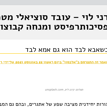
ני לוי – עובד סוציאלי מטפ
סיכותרפיסט ומנחה קבוצו
שאבא לבד הוא גם אמא לבד
אמר זה התפרסם ב"אלכסון" ב
יום ראשון 22 באוגוסט 2021
על־ידי
רן
תצלום: קינג ליפ, unsplash.com
ורות יחידנית מציבה שפע של אתגרים, ובהם גם המב