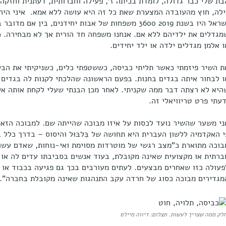
בת שלי כבר גדולה, לומדת בכיתה ז׳, פעילה וחברותית, דעתנית וחזקה
ילה, חוץ מהעובדה המצערת שאת כל זה היא עושה ללא אמא. איני היחי
ישראל היו בשנת 2019 3600 משפחות של אבות יחידנים, בין
מגדלים את ילדיהם ללא אם. אנחנו משפחה חד הורית אך לא מבחירה. כ
ו אלמן מגדלים ילדה או ילד יחידים.
ת השיר פיזמתי כאשר תליתי כביסה, כששטפתי כלים, כשניקיתי את הבית
ו לבחור איתה בגדים בחנות. בפעם הראשונה שהלכתי לקנות לה בגדים 
היא לא רצתה דבר ממה שקניתי. לאחר מכן הבנתי שעלי לקחת אותה אית
דעתי פרט טריוויאלי זה.
ני משער שהשיר נועד לכסות על איזו מבוכה שהייתה שם. למבוכה הזאת
י האקדמיה ללשון העברית היא תחושה של בִּלבּוּל והיסוס – בדרך כלל 
בוכה מתוארת כ"מצב רגשי של מוטרדות מסוימת ואי-נוחות, שאדם עשו
ברתית או מקצועית שאינה מקובלת, בעוד אנשים בסביבתו עדים לה או 
פעולה כזו שאחרים מבצעים. לעתים מעורבים בכך גם פגיעה בכבוד או
מגדירים מבוכה כסוג של חרדה עקב התנהגות שאינה מקובלת בחברה".
לק ממה שצריך לעשות. תצלום: דיווה מיילס