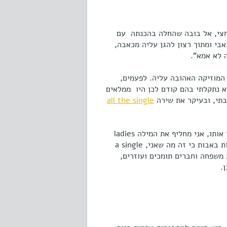
וחצי, אל בובה שהחלה בהכנתה עם
אבי ומתוך רצון להגן עליה מכאבה,
 לא אמא".
המוזיקה האהובה עליה. לפעמים,
א נתקלתי בהם קודם לכן היו ממלאים
בתי, ובעיקר את שירה
all the single
מצאתי את עצמי מפזם את השיר הזה במהלך היום. שמתי לב שכשאני שר אותו, אני מחליף את המילה ladies
במילה daddies ושר ״all the single daddies״. אולי החלפתי את הגברות באבות כי זה מה שאני, a single
ת משפחה וחברים תומכים ועוזרים,
.