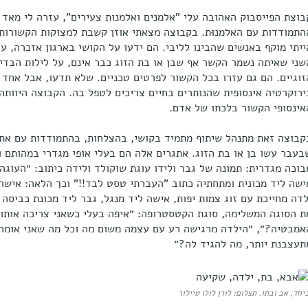
בוצת הפייסבוק האהובה עלי "אלמנים ואלמנות צעירים", עזרה לי מאד
התמודדות עם האלמנוּת. בקבוצה מצאתי אוזן קשבת למצוקות הקשורות 
ייתי מוקף באנשים שהבינו לליבי. הם ידעו על הקושי בארגון אזכרה, 
שני שאיתה נשמר הקשר אף שבן או בת הזוג כבר אינם, על לילות הבדי
זוגיים. הם גם עזרו בכל הקשור לפרטים טכניים. שלא תדעו, אבל אחד 
ירוקרטיה אינסופית שהנותרים בחיים צריכים לטפל בה. הקבוצה היוות
אינסופי הקשור בלכתו של אדם.
קבוצה זאת מתנהל שיתוף מתמיד בקושי, בהצלחות, בהתמודדות עם אתג
בעבר עשו בן או בת הזוג. אתגרים אלה הם בעלי אופי מגדרי במהותם 
בוכה מגדרית: תמונה של גבר ולידו עוגת שוקולד ולידה כיתוב: ״העוגה
ישה ליד מכונית ומתחתיה כתוב "העברתי טסט לבד!!" וכך הלאה: אישה 
לדה מחייכת עם זוג צמות יפות, אישה ליד מנגל, גבר ליד מכונת כביסה
ת הסוגה המשלימה, סוגת הקטסטרופה: ״איפה בעלי כשאני צריכה אותו 
אמבטיה?״, ״הילדה מרגישה רע עם עצמה משום מה וכל מה שאני אומר 
תעצבנת יותר, מה להגיד לה?״
יחד, אב ובתו. תצלום: לורן לולו טיילור