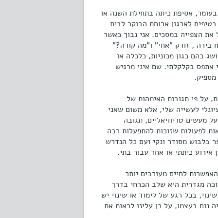
 בעומר, אסיפת כיתה בתחילת השנה או
בטיפים לארגון ארוחת הבוקר לבית
 את הצפייה במסכים. אני נבוך כאשר
 בירה , זורק "אחי" ו"מה קורה?"
שג בהם כגון מכוניות, כלכלה או
י אתפס בקלקלתי. שם איני מרגיש
, על פי תגובות האימהות של
יונלי לעשייה שלי, אלא משום שאני
ל מעשים טריוויאליים, תגובה
ות לפעולות שזוכות להתפעלות רבה
ר בלבוש מסודר ונקי ועם כל הנדרש
אירוע כיתתי או אחר עבור בתי.
אפשרות לחיים מעורבים יותר
בוכה מגדרית היא שלב הכרחי בדרך
ינוי, בכל רגע של לימוד או שינוי יש
 נוח בעצמו, על כן עלינו לראות את