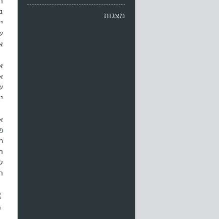
ה
ג
מצגות
ש
א
א
א
ש
י
א
פ
מ
ח
ל
ה
ח