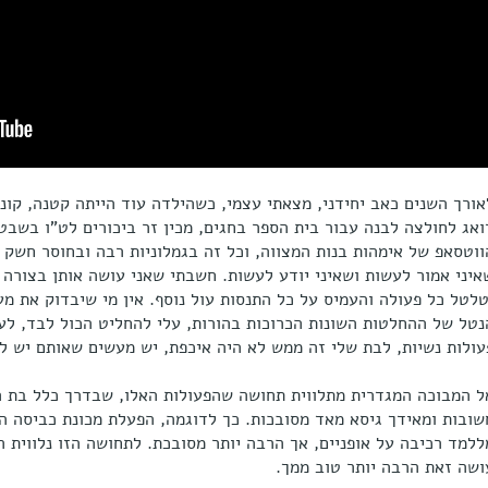
אורך השנים כאב יחידני, מצאתי עצמי, כשהילדה עוד הייתה קטנה, קונה 
ואג לחולצה לבנה עבור בית הספר בחגים, מכין זר ביכורים לט"ו בשב
ווטסאפ של אימהות בנות המצווה, וכל זה בגמלוניות רבה ובחוסר חשק 
איני אמור לעשות ושאיני יודע לעשות. חשבתי שאני עושה אותן בצורה
טלטל כל פעולה והעמיס על כל התנסות עול נוסף. אין מי שיבדוק את מעש
נטל של ההחלטות השונות הכרוכות בהורות, עלי להחליט הכול לבד, לעש
עולות נשיות, לבת שלי זה ממש לא היה איכפת, יש מעשים שאותם יש ל
ל המבוכה המגדרית מתלווית תחושה שהפעולות האלו, שבדרך כלל בת ה
שובות ומאידך גיסא מאד מסובכות. כך לדוגמה, הפעלת מכונת כביסה ה
ללמד רכיבה על אופניים, אך הרבה יותר מסובכת. לתחושה הזו נלווית
ושה זאת הרבה יותר טוב ממך.