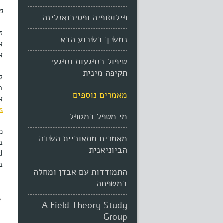
מ
פילוסופיה ופסיכואנליזה
ז
נמשיך בשבוע הבא
א
א
טיפול בנפגעות ונפגעי
תקיפה מינית
ל
ב
מאמרים נוספים
א
s
מי מטפל במטפל
מאמרים מתאוריית השדה
הביוניאנית
ב
התמודדות עם אבדן ומחלה
במשפחה
א
A Field Theory Study
Group