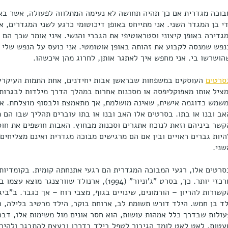
בוכה מגדרית אם כך תהיה תחושה לא נעימה המתלווה לפעולה, אשר בא
די בן המגדר השני. אני מתייחס באופן דיכוטומי כרגע לשני המגדרים,
מגדירה באופן קיצוני וסטראוטיפי את הגברי והנשי. איני אומר שכך הם
נפש שמנסה לקבוע את זהותה באופן אוטומטי. אני כועס על הנפש שלי 
הושרשו בי. אני מחפש איך לאתגר אותן, לחרוג מהן איכשהו.
סרטים
העוסקים במשפחות שבראשן אבות יחידנים, אחת התמות העיקריות
מציל אותו מאפוקליפסה או מסכנות אחרות במהלך הדרך מילדות לבגרות.
משמש כדוגמה אישית, שאינה מושלמת, אך מתאמצת ולבסוף מוצלחת. א
אב ובנו או בתו. בסרטים אלו האב ובנו או בתו עוברים תהליך שבו הם 
קשר ביניהם וזאת לנוכח אתגרים וסכנות מבחוץ. האבות חושפים את חוס
היות גברים ראויים ובין אם הם מרגישים מבוכה מגדרית ואינם מצליחי
שני.
סרטים אלו, רגעי המבוכה המגדרית הם רגעי אתנחתה קומית. בקומדיות
מרכזי יותר. כך, בסרט "ג'וניור" (1994), ארנולד שוו
לד בן חמש. הילד דורש תשומת לב, ארוחת בוקר, הילד מרטיב בלילה,
עולות שבדרך כלל אמהות עושות, הוא חסר אונים מול משימות אלו, דב
עטות. לאט לאט לומד הגיבור לטפל בילד בדרכו ובעצם להתבגר ולהיכנ