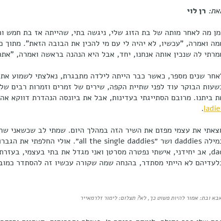
את:
רן לוי
מן מה לאחר מותה של בת הזוג שלי, ניגשה בתי, שהייתה אז בת חמש 
מה ואמרה, "עכשיו, לא יהיה לי עם מי להכין את הבובה הזאת". מתוך כ
מרתי לה שנכין אותה אנחנו, יחד, אבל היא הנהנה בראשה ואמרה, "אתה
אחר שנים מספר, כאשר כבר הייתה לילדה מתבגרת, נאלצתי לשמוע את 
שעות הבוקר עוד לפני שתיית הקפה, שירים של זמרים וזמרות רבים של
ת ביתנו. מרובם הסתייגתי בעדינות, אבל את ביונסה הנהדרת דווקא אה
.
ladie
dad, אב יחידני, אישתי נפטרה מסרטן ואני מגדל את בתי בעצמי, בעזר
לעדיהם לא הייתי מסתדר, בהנחה שמה שקורה עכשיו זה להסתדר כמובן
בא ובת: אמור להיות פשוט כך, לא? תצלום: לימור זלרמאייר