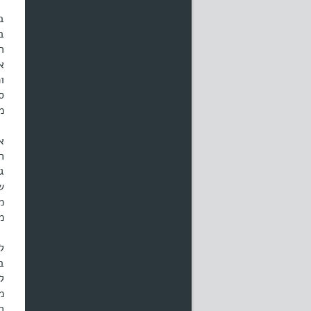
ב
ב
ה
א
ו
ס
מ
א
ח
ג
ש
מ
מ
ל
ב
ל
מ
ה