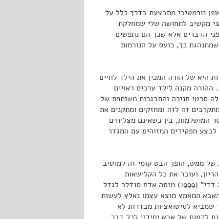
ופן נורמטיבי מתבצעת בדרך כלל על
 אני מקשיב לתחושה שלי שמחלקת
 פני הדברים אלא שכך הם נתפשים
שמתנהגת כך, כועס על הנורמות
 היא של הורה המכין את הילד לחיים
 ההורה מקנה לילד ערכים ראויים
לה סרטי חניכה והתבגרות משותפת של
מתקרבים זה לזה ומחזקים ומתקנים את
ר המושלמות, בין כשאינם מצליחים
ם לבצע תפקידים המזוהים עם המגדר
 של ממש, הופך הבט קומי זה למוטיב
רצנגר מוצא עצמו בהריון, ועובר את כל הקלישאות
הקשורות להריון – הורמונים, שינויים בגוף, מצבי רוח – אך כגבר. ב"ביג דדי" (1999) מנסה אדם סנדלר לגדל
 האבא המאמץ מוצא עצמו נאלץ לעשות
ר שמביא לסיטואציות מבדרות לא
ס לדמות של אבא יחידני לכל דבר,