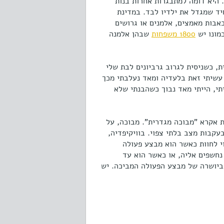
. היא דומה למתבגרות אחרות בנות
ד שמגדל את ילדיו לבד. במדינת
 אם מדובר באבות מאמצים, אלמנים או גרושים
מונו יש
1800 משפחות
שבהן אלמנה
, כשניסית לגרוב גרביונים לבת שלי
עשיתי זאת בלעדיה ומאד נעלבתי מכך
י, הייתי מאד נבוך כשהבנתי שלא
 אקרא "מבוכה מגדרית". מבוכה, על
בעקבות מצב בלתי צפוי. בוויקיפדיה,
י לחוות כאשר הוא מבצע פעולה
נחשפים אליה, או כאשר הוא עד
 ביושרה של מבצע הפעולה המביכה. יש