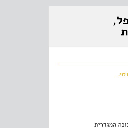
ל,
ת
 לוי
.
וכה המגדרית