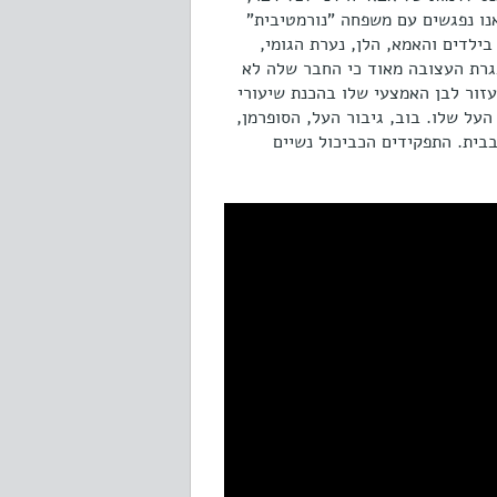
ה גם תפקידים של אמא. בסרט "משפחת סופר על 2" (2018), אנו נפגשים עם משפחה "נורמטיבית"
ילדים והאמא, הלן, נערת הגומי,
גרת העצובה מאוד כי החבר שלה לא
זור לבן האמצעי שלו בהכנת שיעורי
העל שלו. בוב, גיבור העל, הסופרמן,
בית. התפקידים הכביכול נשיים