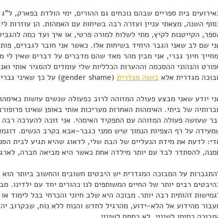
אירועים בית ספריים שבהם נוכחים גם ההורים, ימי הולדת בפארק, ל"ג
סוף השנה, מצאתי עניין ועזרה רבה בשיחות עם האמהות. הן עוזרות לי 
ספר, הקייטנות לקיץ, מתי לשלוח למורה פרטי, או איך ועד כמה להגביל
ני שם לב שאני הגבר היחיד בשיחות אלו. כאשר אני חובר לגברים, פותח
מחייך חיוך גברי, אני מבין מהר מאד שהם מדברים על דברים שאין לי מו
פורט והנהוני ההסכמה וההערות הכלליות שלי עומדים להסגיר אותי ואנ
בוכה מגדרית אלא
בושה מגדרית
(gender shame) על כך שאיני גברי מספיק.
ני יודע שאני מבצע פעולה המזוהה לרוב כפעולה שנשים עושות כאימהות
ברותיה של ביתי. האימהות האחרות מעריכות אותי באופן שאינו פרופורצ
בר שעושה פעולה המזוהה עם התפקיד האימהי. אני זוכה להערכה רבה ע
מעידה על רף הצפיות הנמוך שיש ממני כגבר-אבא בקרב הנשים. דוגמא
די: לדעת את מידת הנעליים של הבת שלי, לדאוג שהיא תגיע לבית הספ
מנה, להסתדר לבד עם יותר מילדה אחת כאשר היא מביאה חברה, לארגן 
התגברות על המבוכה המגדרית יש היבטים חשובים והחשוב ביותר הוא ה
היבטים רבים יותר של החיים המשותפים לנו כהורים יחד עם ילדינו. מ
גמישות זהותית רבה יותר. מבוכה היא שלב חיוני והכרחי בכל לימוד או ש
עבור מהידוע אל הלא-ידוע, מהרגיל לחדש והנוח ללא נוח, שבקרוב יהיה
מבוכה כסימן לשינוי, לא כחסם לשינוי.