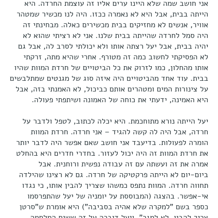
אני חושב שמה שלא היינו ערים אליו זה עוצמת החרדה. היא
הייתה בבית, אבל היא לא נאמרה ככזו. היה לנו מכשיר שמטהר
אוויר, אנשים לא מחזיקים בבית מכשירים כאלה. מבחינתי זה
היה סמל לחרדה שהייתה בבית שלנו. אני לא רציתי שהוא לא
יהיה בבית, אבל יעל רצתה אותו ולא יכולתי לסרב לה, אבל גם
לא הפסיקתי לחשוב כמה זה מטורף. אחרי שהיא מתה, זרקתי
אותו מהחלון, כמו לזרוק את כל הביטויים של חרדת המוות שהיו
בבית. עוד אחד מהביטויים היה איזה סוג של מגנטים שמתלבשים
על צינורות המים ומטהרים אותם כביכול, לא האמנתי בזה, אבל
היא האמינה, ידעתי את כוחה של האמונה ושיתפתי פעולה.
יעל הייתה נורא מתוחכמת. היא יכלה לכתוב, לטפל ולדבר על
חרדה, אבל היה לה קשה להגיד – אני חרדה. חרדת המוות
הומרה לפעולות. בדיעבד אני חושב שאם אפשר היה לדבר יותר
את חרדת המוות זה היה יכול לעזור. בחדרי חדרים היא בהחלט
אמרה את זה ועשתה עם זה עבודה נפשית ורוחנית. אבל
ביום-יום לא הייתה פרקטיקה של חרדה. גם לא רצינו שהילדה
תחווה חרדה. המוות נתפס כמשהו שצריך להבין אותו, כי נגדו
אי-אפשר. בהצגה (המבוססת על יומניה של יעל שהתפרסמו
כספר בשם "למקרה שלא אהיה בסביבה") היא אומרת ש"סרטן
צריך להבין, לא למגר". ויעל דיברה על זה ששיח המלחמה