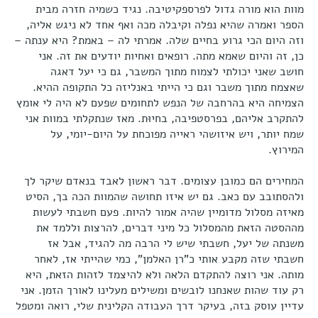
מוות הוא מורה גדול לפרספקיטיבה. נגיד כשמיה חזרה מבית
הספר ואמרה שהיא נפלה וקיבלה מכה ואף אחד לא ניגש אליה,
וזה היום הכי גרוע בחיים שלה. אמרתי לה – באמת? היא ענתה –
כן, זה והיום שאמא מתה. רופאים ואחיות יודעים את זה. אני
חושב שאני יכולתי לצמוח מתוך המשבר, גם כי יעל דאגה
שאצמח מתוך משבר וגם כי הייתי באנליזה כל התקופה ההיא.
הצמיחה היא בהרחבה של הנפש לתחומים שפעם לא היה לי אומץ
להתקרב אליהם, בפרסטפיבה, בחיוּת. מאז שנתקלתי במוות אני
שמח יותר, ויש איזושהי ראייה מפוכחת על היום-יומי, על
המירוץ.
המחירים הם כמובן עצומים. דבר ראשון לאבד בנאדם שיקר לך
ולהסתובב עם כאב. גם יש איזו תחושה שהמוות הכה בך, הסיט
מאיזה מסלול מדומיין שהיה אמור להיות. פעם חשבתי לעשות
מההסטה הזאת מהמסלול כל מיני דברים, להרצות וללמד את
משנתה של יעל, חשבתי שיש לי הרבה מה להגיד, אבל אז
חשבתי שזה מקבע אותי כ"רן האלמן", כמי שהייתי אז, לאחר
מותה. אני רוצה להתקדם הלאה ולא להיצמד לזהות הזאת, היא
רק עוד שהות שאנחנו לובשים ומשילים מעלינו לאורך הזמן. אני
עדיין עוסק בזה, בעיקר דרך העבודה הקלינית שלי, רואה ומטפל