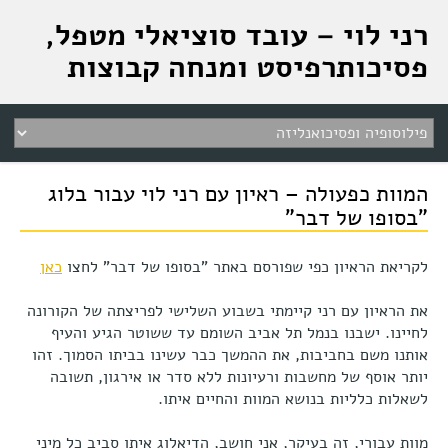
רני לוי – עובד סוציאלי מטפל,
פסיכותרפיסט ומנחה קבוצות
המוות כפעולה – ראיון עם רני לוי עבור בלוג
"בסופו של דבר"
לקריאת הראיון כפי שפורסם באתר "בסופו של דבר" לחצו
כאן
את הראיון עם רני קיימתי בשבוע השלישי לפריצתה של הקורונה
לחיינו. ישבנו בנמל תל אביב השומם עד ששוטר הגיע והעיף
אותנו משם בחביבות, את ההמשך כבר עשינו בביתו הסמוך. זהו
יותר אוסף של מחשבות ורעיונות ללא סדר או אירגון, תשובה
לשאלות כלליות בנושא המוות והחיים איתו.
מוות עבורי, זה בעיקר, אני חושב, הדיאלוג איתו סביב כל מיני