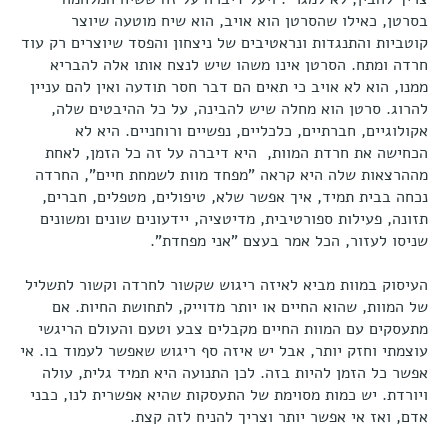
בסרטן, כאילו שהסרטן הוא אויב, הוא שיח מוטעה שיוצר
קוטביות והתנגדות ונראטיבים של ניצחון והפסד שיוצרים רק עוד
חרדה ומתח. הסרטן אינו משהו שיש לנצח אותו אלה להבריא
ממנו, הוא לא אויב כי תאים הם דבר חסר תודעה ואין להם עניין
להרוג. סרטן הוא מחלה שיש להבינה, על כל ההיבטים שלה,
אקולוגיים, חברתיים, כלכליים, נפשיים ורוחניים. היא לא
הכחישה את חרדת המוות, היא דיברה על זה כל הזמן, לאחת
מההרצאות שלה היא קראה "מפחד מוות לשמחת חיים", החרדה
נכחה בבית תמיד, איך אפשר שלא, טיפולים, מטפלים, חברים,
תזונה, פעילות ספורטיבית, מדיטציה, יידעונים שונים ומשונים
שניסו לעזור, הכל אמר בעצם "אני מפחדת".
העיסוק במוות מביא לאיזה ריגוש שקשור לחרדה וקשור לתשליל
של המוות, שהוא החיים או יותר מדוייק, לתחושת החיות. אם
מתעסקים עם המוות החיים מקבלים צבע וטעם והעולם הריגשי
עוצמתי וחזק יותר, אבל יש איזה סף ריגוש שאפשר לעמוד בו. אי
אפשר כל הזמן להיות בזה. לכן התנועה היא תמיד גלית, עולה
ויורדת. יש כמות מסוימת של התעסקות שהיא אפשרית לנו, כבני
אדם, ואז אי אפשר יותר וצריך להניח לזה קצת.