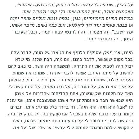
על הקיץ, שנראה לו עכשיו כחלום רחוק, היה כמעט אינסופי,
מצטמצם והולך, וניתן לתחום אותו בלי קושי ולמדוד אותו
במידות החיים היומיומיים, כגון, בכמה זוגות נעליים שעוד יקנה
או בכמה פעמים עוד ילך לקולנוע, ועם כמה נשים, מלבד אשתו,
עוד ישכב
". זה מצמרר, זה רלוונטי עבורי תמיד, וככל שעובר
הזמן , זה רלוונטי יותר.
היינו, אני ויעל, עסוקים בלנפץ את הטאבו על מוות, לדבר עליו
בכל מקום שאפשר, לדבר ביננו, עם מיה, הבת שלנו. מי שלא
יכול היה לסבול את זה התרחק. למשפחה היה קשה, כי כאב להם
לחשוב על מותה הקרב, אפשר להבין את זה. שמחנו את שמחת
העניים שלנו, שמחת היום יום, לא הבנו איך מישהו יכול להתלונן
על איך הוא נראה, על העבודה, על מזג האויר, עד היום קשה לי
מאד עם תלונות של אנשים, אחת הבדיחות שחוזרות על עצמן
היא שכאשר חבר בא ומתלונן על אשתו שמעצבנת אותו, אני עונה
לו "אבל היא חיה, היא חיה". זה בדרך כלל מרגיע אותו. חברים
שומרים עלי כחבר שלהם בשביל הפרספקטיבה. יש גם קושי בזה,
כי קשה לחברים לספר לי על הבעיות היום יומיות שלהם, כאלו
שהקושי שלהם מתגמד לעומת שלי עכשיו או שלי ושל יעל אז.