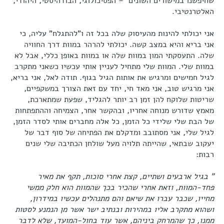
שחיפשנו במישורים השונים – הפסיכולוגי, הבודהיסטי, היהודי,
האלטרנטיבי.
אני יכולתי להינות מהעיסוק שלה בכל זה ו"להתגלח" עליה, כי
אני בריא והיא במצב קשה. יכולתי להרהר במוות דרך החוויה
שלה. התעסקתי המון במוות שלה או במוות באופן כללי, אבל לא
במוות שלי. המוות שלי מתחיל לעניין אותי עכשיו כשאני מתקרב
לגיל חמישים ומרגיש את אותות הגיל בגוף. תודה לאל, אני בריא,
אני מרגיש טוב, אני מאד חי, יחד עם זאת הצורך במשקפיים,
שריטות שלוקח להן זמן רב יותר להגליד, שפעת שמתארכת,
מאמץ שדורש מנוחה אחריו, ובהקשר אחר, הצמיחה וההתפתחות
של הבת שלי שלידי כל הזמן, כל אלה מחברים אותי לסדר הזמן,
לגיל שלי, אני מסתובב ומדקלם את הפתיחה של סוף דבר של
יעקוב שבתאי, שהייתה תלויה מעל שולחן הכתיבה שלי שנים
רבות:
" בגיל ארבעים ושתיים, קצת אחרי סוכות, תקף את מאיר
פחד-המוות, וזאת אחרי שהכיר בכך שהמוות הוא חלק ממשי
מחייו, שכבר עברו את שיאם והם מתנהלים עכשיו במידרון,
ושהוא מתקרב אליו במהירות ובנתיב ישר אשר מן הנמנע לסטות
ממנו, כך שהמרחק ביניהם, אשר עוד בחול-המועד, שלא לדבר