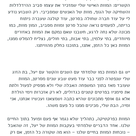
הקשרים: המוות האישי שלי שמזכיר את עצמו סביב ההידלדלות
והשחיקה של הגוף, מוות של האנשים שמסביבי. רק השבוע נודע
לי על עוד חברה שחולה בסרטן, עוד קולגה שעברה ניתוח
כריתה, לפעמים נראה שהכל סרטן ומוות מסביב, המון מוות, כמו
מכונה שלא נחה לרגע, חשבנו שאם נמקם את המוות באזורים
מיוחדים, בתי עלמין, בתי אבות, בתי חולים, נצליח להמלט ממנו,
המוות כאן כל הזמן, אתנו, בתוכנו כחלק מהוויתנו.
יש גם המוות כמו שלמדתי עם השנים והקשר עם יעל, בת הזוג
שלי שנפטרה לפני כבר עוד מעט שבע שנים מסרטן, המוות
שעובד מאז בתוך המשפחה האבלה שלי ולא מפסיק לפעול ולתת
את סימניו בפרטים קטנים כגדולים, לא רק אזכרות וימי הולדת
אלא גם אוסף מתכונים שהיא כתבה ושמצאנו ועכשיו אנחנו, אני
ומיה, הבת שלי, מכינים ממנו כל פעם משהו.
המוות כפרקטיקה, כתהליך שלא נגמר אף פעם ופועל בתוך החיים
שלנו. אחד הדברים שלמדתי בעקבות המוות של יעל, זה שהאבל
– נוכחות המוות בחיים שלנו – הוא מה שקורה כל הזמן, אם רק