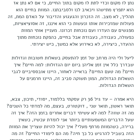
נתן לו מקום וכדי לתת לו מקום בתוך החיים, כי אם לא נתן אז
הוא יתפרץ מתישהו ויכאיב לנו ולסביבתנו. המוות בחיים הוא
תהליך, לא מצב. זה הזכרון והגעגוע והדיבור על האדם המת, זה
פעולות שמזכירות אותו ונעשות כי הוא איננו, זה אסוציאציות,
מפגשים עם העדרו ועם נוכחות זכרונו. מעניין אותי המוות
כפעולה, כעבודה, כעבודת אבל בחיים, כהפקת נוכחות מתוך
ההעדר, כיצירה, לא כאירוע אלא כמשך, כיש יצירתי.
ליעל ולי היה מרחב של זמן להתעסק בשאלות חשובות וגדולות
שבדרך כלל אין זמן אליהן ביום יום הגדולות: למה חיים? איך
חיים? מה טעם החיים? בראייה לאחור, היינו אובססיביים לגבי
השאלות הגדולות, המון תשוקה סביב זה, היינו חרמנים על
השאלות הגדולות.
היא אמרה – עד גיל 36 רק עסקתי בללמוד, יסודי, תיכון, צבא,
תואר ראשון, תואר שני , דוקטורט, בעצם, מה למדתי כל השנים?
מה זה שווה? למה לא עשיתי דברים אחרים בזמן הזה? איך זה
שעל הדברים המשמעותיים ביותר אני לומדת עכשיו, כשאין
ברירה, כשהמוות מרחף מעלי? איך יכול להיות שצריך את המוות
הזה בשביל להרגיש כל כך חיה? מה הם לימודי החיים? זה מה