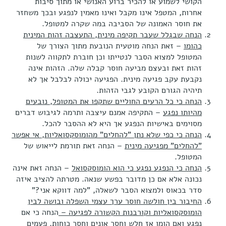
הקושי לשמוע או להכיר ברוע האנושי או מתוך סיבות
אחרות, המטפל אינו מקבל ואינו מאמין לנפגע ובכך משחזר
את חוסר האמונה של הסביבה במה שקרה למטופל.
הנחה שבגלל שעבר תקיפה מינית, התעצבה זהות המינית
כהומו
– זאת הנחה מוטעית הנובעת מתוך הצורך של
המטופל למצוא הסבר לנטייתו וכן חוברת לתקווה לשנות
זהות זאת ובעצם מביעה חוסר קבלה שלה. הזהות אינה
נקבעת עקב פגיעה מינית. הפגיעה יכולה לבלבל אך לא
תיהיה הגורם הקובע לגבי הזהות.
הנחה כי כל הרעים החוליים שתקפו את המטופל, נובעים
מהיותו נפגע
– התקיפה אמנם עיצבה ותרמה לגיבוש דברים
מסוימים באישיות הנפגע אך היא לא ההסבר להכל.
הנחה כי כפי שלא נתן "להחלים" מהומוסקסואליות, אי אפשר
"להחלים" מפגיעה מינית
– הנחה זאת תורמת לייאוש של
המטופל.
הנחה כי הנפגע נפגע כי הוא הומוסקסואל
– הנחה זאת אינה
נכונה אלא אם כן מדובר בפשע שנאה. מטרתה להציב איזה
סדר בכאוס ולמצוא הסבר לשאלה, "למה דווקא אני?"
החיבור בין חולשה חוסר ערך עצמי השפלה ובושה לבין
הומוסקסואליות וקורבנות הקשורה לפגיעה –
הנחה כי אם
נפגע ואם הומו אז חלש וחסר אונים וחסר כוחות. פעמים