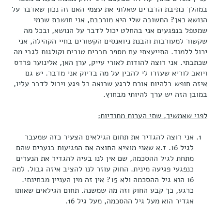
במהלך כתיבת הדברים שאלתי את עצמי האם זה נכון שאדבר על
הנושא כאן? התשובה שלי היא מורכבת, אני חושבת שכמי
שמטפל בנפגעים אני בהחלט יכול לדבר על הנושא, ובכל מה
שקשור למעורבות והבנת ניואנסים הקשורים בחיי הקהילה, אני
יכול ללמוד. התייעצתי עם מספר חברים טובים וקולגות לגבי מה
שכתבתי. אני רוצה להודות לאורי עייק, ערן האן, אלינוער פרדס
ויואב לוריא שעזרו לי להבין על מה בדיוק אני מדבר. יש גם
איזה חופש בלהיות אורח לרגע שרואה כל פגע ויכול לדבר עליו,
במובן הזה יש ערך להיותי מבחוץ.
לפני שאמשיך, שתי הערות מתודיות:
אני רוצה להגדיר את תחום הגילאים הצעיר כזה שמעבר
לגיל 16. ז.א שאני מוציא החוצה את הפגיעות בנערים שהם
מתחת לגיל ההסכמה, שם אין לנו בעיה להגדיר את הנערים
כנפגעי פגיעה מינית. החוק עוזר לנו להציב איזה גבול. למה
16 הוא גיל ההסכמה ולא 15? אין זה מין העניין מבחינתי.
כרגע, כך קבע החוק וזה מה שמשנה. תחום הגילאים שאותו
אגדיר הוא מעל גיל ההסכמה, מעל גיל 16.