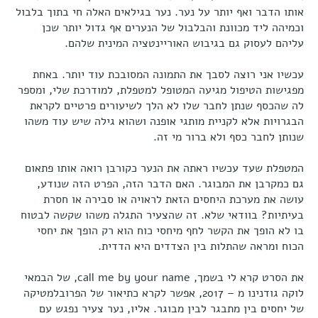
אותו הדבר ואף יותר על נער. נער בגילאים האלה חי בתוך בלבול
וכמיהה ליד מכוונת והבלבול של הנערים אף גדול יותר שכן
עליהם לעסוק גם בגיבוש האוריינטציה המינית שלהם.
עכשיו אני רוצה לסבך את התמונה המסובכת עוד יותר. באחת
מפגישות הטיפול מגיעה המטופל למטפלת, למודרכת שלי, ומספר
לה שהכסף שנתן לחבר שלו לא הלך לשיעורים פרטיים לקראת
הבגרויות אלא לקניית מותגי אופנה ושהוא גילה שיש עוד משהו
שנותן לחבר כסף ולא ברור מי זה.
המטפלת שעד עכשיו ראתה את הנער כקורבן רואה אותו פתאום
גם כמקרבן את המבוגר. האם הדבר הזה, הפרט הזה שנודע,
עושה את מערכת היחסים הזאת לראויה או סבירה או חסרת
בעיתיות? בוודאי שלא. זה שהצעיר התגלה משהו שקשה לבטוח
בו לא הופך את הקשר לחף מיחסי כוח הוא רק הופך את יחסי
הכוח ומראה שהתלות בין הצדדים היא הדדית.
את הסרט קרא לי בשמך, call me by your name, של הבמאי
לוקה גודנינו מ – 2017, אפשר לקרא כתיאור של הפרובלמטיקה
של יחסים בין מתבגר לבין מבוגר. אליו, נער צעיר נפגש עם