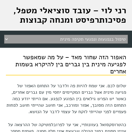
רני לוי – עובד סוציאלי מטפל,
פסיכותרפיסט ומנחה קבוצות
האפור הזה שחור מאד – על מה שמאפשר
לפגיעה מינית בין גברים בין להיקרא בשמות
אחרים
שלום לכם. אני שמח להיות פה ולדבר על התחום האפור של
פגיעה מינית אצל גברים המקיימים יחסי מין עם גברים אחרים,
כאשר יש הפרש גילאים בין הפוגע לנפגע. אם הייתי יודע כמה
התחום הזה מסובך, אפור ומורכב, אני חושב שהייתי חושב לפחות
פעמיים לפני שהייתי לוקח על עצמי לדבר על הנושא.
כהטרוסקסואל בעוונותיי, אני ער לפרובלמטיקה של ההרצאה על
עניין מסוים בתוך קהילה שבעצם איני חלק ממנה. פעמים מספר