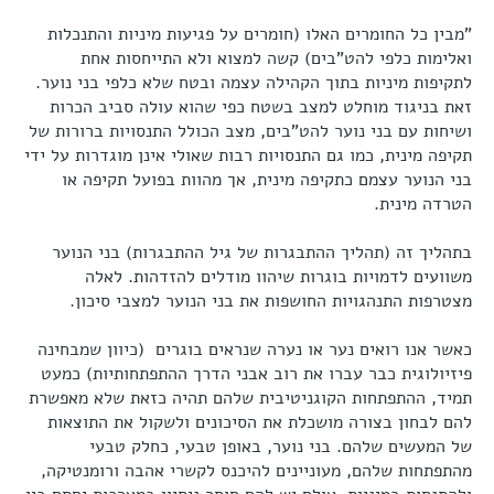
"מבין כל החומרים האלו (חומרים על פגיעות מיניות והתנכלות
ואלימות כלפי להט"בים) קשה למצוא ולא התייחסות אחת
לתקיפות מיניות בתוך הקהילה עצמה ובטח שלא כלפי בני נוער.
זאת בניגוד מוחלט למצב בשטח כפי שהוא עולה סביב הכרות
ושיחות עם בני נוער להט"בים, מצב הכולל התנסויות ברורות של
תקיפה מינית, כמו גם התנסויות רבות שאולי אינן מוגדרות על ידי
בני הנוער עצמם כתקיפה מינית, אך מהוות בפועל תקיפה או
הטרדה מינית.
בתהליך זה (תהליך ההתבגרות של גיל ההתבגרות) בני הנוער
משוועים לדמויות בוגרות שיהוו מודלים להזדהות. לאלה
מצטרפות התנהגויות החושפות את בני הנוער למצבי סיכון.
כאשר אנו רואים נער או נערה שנראים בוגרים (כיוון שמבחינה
פיזיולוגית כבר עברו את רוב אבני הדרך ההתפתחותיות) כמעט
תמיד, ההתפתחות הקוגניטיבית שלהם תהיה כזאת שלא מאפשרת
להם לבחון בצורה מושכלת את הסיכונים ולשקול את התוצאות
של המעשים שלהם. בני נוער, באופן טבעי, כחלק טבעי
מהתפתחות שלהם, מעוניינים להיכנס לקשרי אהבה ורומנטיקה,