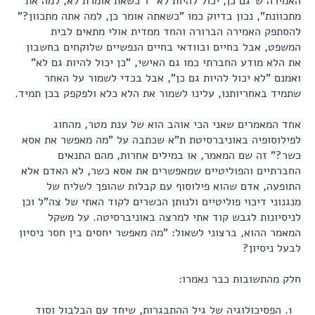
האמירה ש"גם כן, יכול להיות לא" ו"כשאת אומרת לא, למה את
מתכוונת", נכון בדיוק כמו "כשאתה אומר כן, למה אתה מתכוון?"
להסתפק האמירה הברורה והחד ממדית אולי מתאים לבית
המשפט, אבל בחיים ובוודאי בחיים הנפשיים שלוקחים בחשבון
את הלא מודע החברתי כמו גם האישי, "כן יכול להיות גם לא"
ואמנם "לא יכול להיות גם כן", אבל בכדי לשמור על האחר
שתמיד באחריותנו, עלינו לשמור את הלא כלא ולפקפק בכן תמיד.
אחד המאמרים שאני הכי אוהב הוא של ענת מטר, מהחוג
לפילוסופיה באוניברסיטת ת"א שכתבה על "מה מאפשר את אסא
כשר?" זה שם המאמר, או במילים אחרות, מהם התנאים
החברתיים והפוליטיים שמאפשרים את אסא כשר, לא האדם אלא
התופעה, אדם שהוא פילוסוף עם קבלות שהופך לשליח של
מנגנוני דיכוי פוליטיים ולנותן הכשרים לקוד האתי של צה"ל וכן
לניסיונות לגבש קוד אתי למרצה באוניברסיטה. על משקל
המאמר ההוא, ברצוני לשאול: "מה מאפשר יחסים בין חסר ניסיון
לבעל ניסיון?
חלק מהתשובות כבר נאמרו:
הפסיכולוגיה של גיל ההתבגרות, שיחד עם הבלבול וסוד