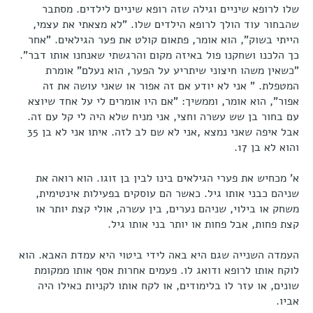
שלו לרופא שיניים וגילה שזה רופא שיניים לילדים. מסתבר
שהבחור עוד הולך לרופא הילדים שלו. "לא מצאתי את עצמי,
הייתי בשוק", הוא אומר, פתאום קולט את פער הגילאים. "אחר
כך הלכנו ושחקנו פול באיזה מקום והרגשתי שאנחנו אותו דבר".
"כשאין משהו חיצוני שיתריע על הפער, הוא נעלם" אומרת
המטפלת. " אני לא יודע אם זה אפור או שאני עושה את זה
אפור", הוא אומר, וממשיך: "אם היו אומרים לי על אחד שיוצא
עם בחור בן שש עשרה וחצי, אני מניח שלא היה לי קל עם זה.
אבל איפה שאני נמצא ,אני לא שם לב לזה. איתו אני לא בן 35
והוא לא בן 17.
א' מכחיש את פערי הגילאים בינו לבין בן זוגו. הוא רואה את
שניהם כבני אותו גיל. כאשר הם עוסקים בפעילות אינטימית,
משחק או בילוי, שניהם נערים, בין עשרה, אולי קצת יותר או
קצת פחות, אבל פחות או יותר בני אותו גיל.
העמדה השנייה שגם היא באה לידי ביטוי היא עמדת האבא. הוא
לוקח אותו לרופא ודואג לו. פעמים אחרות אסף אותו ממקומת
שונים, או עזר לו בלימודים, או לקח אותו לקניות כאילו היה
אביו.