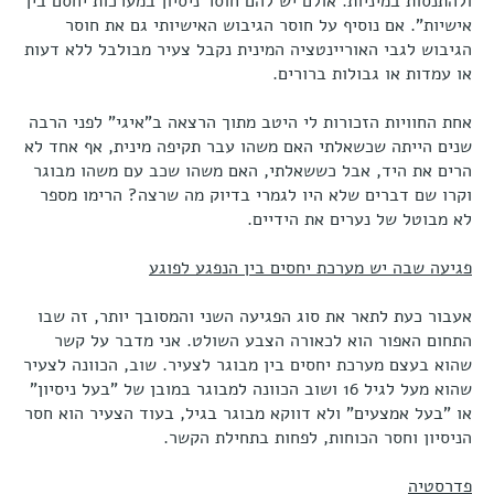
ולהתנסות במיניות. אולם יש להם חוסר ניסיון במערכות יחסם בין
אישיות". אם נוסיף על חוסר הגיבוש האישיותי גם את חוסר
הגיבוש לגבי האוריינטציה המינית נקבל צעיר מבולבל ללא דעות
או עמדות או גבולות ברורים.
אחת החוויות הזכורות לי היטב מתוך הרצאה ב"איגי" לפני הרבה
שנים הייתה שכשאלתי האם משהו עבר תקיפה מינית, אף אחד לא
הרים את היד, אבל כששאלתי, האם משהו שכב עם משהו מבוגר
וקרו שם דברים שלא היו לגמרי בדיוק מה שרצה? הרימו מספר
לא מבוטל של נערים את הידיים.
פגיעה שבה יש מערכת יחסים בין הנפגע לפוגע
אעבור כעת לתאר את סוג הפגיעה השני והמסובך יותר, זה שבו
התחום האפור הוא לכאורה הצבע השולט. אני מדבר על קשר
שהוא בעצם מערכת יחסים בין מבוגר לצעיר. שוב, הכוונה לצעיר
שהוא מעל לגיל 16 ושוב הכוונה למבוגר במובן של "בעל ניסיון"
או "בעל אמצעים" ולא דווקא מבוגר בגיל, בעוד הצעיר הוא חסר
הניסיון וחסר הכוחות, לפחות בתחילת הקשר.
פדרסטיה