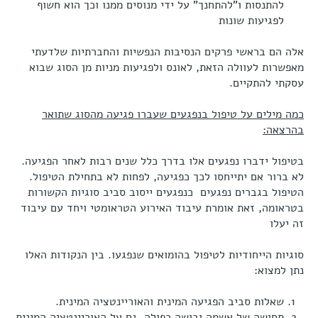
להתנסות ו"להתחנך" על ידי מנוסים ממנו וכך הוא חשוף
לפגיעות שונות
אלה הם בראשי פרקים הנסיבות הנפשיות והחברתיות שלדעתי
מאפשרות לעוולה הזאת, לאונס ולפגיעות מניות מן הסוג שבוא
עסקתי להתקיים.
כמה מילים על טיפול בנפגעים שעברו פגיעה מהסוג שתואר
בהרצאה:
בטיפול ידברו נפגעים אלו בדרך כלל שנים רבות לאחר הפגיעה.
לא ברור אם יתייחסו לכך כפגיעה, לפחות לא בתחילת הטיפול.
הטיפול בגברים נפגעים כנפגעים ייסוב סביב סוגיות הקשורות
בטראומה, זאת אומרת עיבוד האירוע הטראומטי ויחד עם עיבוד
זה יעלו
סוגיות הייחודיות לטיפול בהומואים שנפגעו. בין הנקודות האלו
נתן למצוא:
שאלות סביב הפגיעה המינית והאוריינטציה המינית.
תחושה של אשמה ובושה כפולה, גם על האוריינטציה המינית