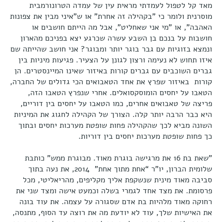
מאד קל לטפול לעמדתי מראית עין של עמדה הטרונורמבית
מוסרנית ולומר כי "בקהילה זה אחרת" או ש"איני מבין את צפונות
האהבה", או "מי אני שאחליט", אבל מה הייתם חושבים או
חושבות על בנכם בן השבע עשרה שכרגע יצא בפניכם מהארון
ונמצא בזוגיות עם גבר בוגר יותר ומבוגר? אני חושב שהייתה שם
איזו תחוש לא נעימה ורצון לגונן על הצעיר. פגיעות מיניות בין
גברים השוכבים עם גברים קורות באיזור שאינו המיינסטרים. הן
קורות באיזור שפרץ את אחד הטאבואים הכי גדולים של החברה,
הטאבו על יחסים הומוסקסואלים. אחרי שנפרץ הטאבו הזה,
פריצה של טאבואים אחרים, כמו הטאבו על יחסים בין דוריים,
היא כבר הרבה יותר קלה. הצורך של הקהילה לחגוג את המיניות
השונה מביא לכך שהקהילה פחות שופטת מערכות יחסים ובתוך
כך פחות שופטת מערכות יחסים בין דוריות.
"שאת בת 16 את מרגישה בוגרת מאוד. מבוגרת ממש" כותבת
שלומית הברון, יו”ר “אחת מתוך אחת" 2014, את נעה בתוך
סביבה מאוד מינית שנשקפת אליך מקליפים, מהריאליטי, מכל
פרסומת. את מצד אחד לגמרי בשלה וכמעט אישה ומצד שני את
רחוקה מאוד מלהיות בת אדם שסגורה על עצמה. את עוד בונה
את האישיות שלך, עוד לא יודעת מה את רוצה עד הסוף, מתנסה,