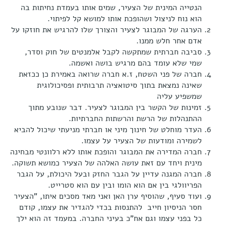
הנטייה המינית של הצעיר, שמים אותו בעמדת נחיתות בה
הוא נוח לניצול ושהופכת אותו למושא קל לפיתוי.
הערגה של המבוגר לצעיר והצורך שלו להרגיש את חוזקו על
אדם אחר חלש ממנו.
סביבה חברתית שמתקשה לקבל אלמנטים של חוק וסדר,
שמי שלא עומד בהם מרגיש בושה ואשמה.
חברה של פני השטח, ז.א חברה שרואה באמירת כן ככזאת
שאינה נמצאת בתוך סיטואציה תרבותית ופסיכולוגית
שמשפיע עליה
זמינות של הקשר בין המבוגר לצעיר. דבר שנובע מתוך
ההתנהלות של הרשת והרשתות החברתיות.
העדר מוחלט של חינוך מיני או חברתי מניעתי שיכול להביא
לשמירה ומודעות של הצעיר על עצמו.
חברה המדירה את המבוגר והופכת אותו ללא רלוונטי מבחינה
מינית ויחד עם זאת עושה האלהה של הצעיר כמושא תשוקה.
חברה המגנה עדיין על הגבר החזק ובעל היכולת, על הגבר
הפריוולגי בין אם הוא הומו ובין עם הוא סטרייט.
ועוד סעיף, שהוסיף ערן האן ואני מאד מסכים איתו, "הצעיר
חסר הניסיון חייב להתנסות בכדי להגדיר את עצמו, קודם
כל בפני עצמו וגם אח"כ בעיני החברה. במעמד זה הוא ילך