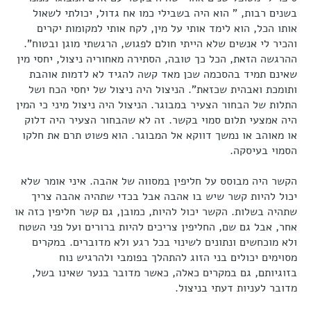
בשנים רבות, " הוא היה בשבילי כמו אח גדול, יכולתי לשאול
אותו הכל, הוא לימד אותי על מין, לקח אותי למקומות יקרים
והכיר לי אנשים שלא הייתי חולם לפגוש, הרגשתי מוגן ובטוח".
ההרגשה הזאת, הכל כך טובה, הסתירה מאחוריה ניצול, יחסי מין
שאינם תמיד בהסכמה שכן מאד קשה להגיד לא לדמות אוהבת
ותומכת ואבהית שכזאת". הניצול היה ניצול של יחסי הכח ושל
התלות של הבחור הצעיר במבוגר. הניצול היה ניצול מיני כי המין
היה אמצעי תלום סמוי בקשר. זה לא שהבחור הצעיר היה דלוק
או מאוהב או נמשך דווקא אל המבוגר. הוא פשוט תרם את חלקו
הסמוי בעיסקה.
הקשר היה מבוסס על חליפין במסווה של אהבה. איני אומר שלא
יכול להיות קשר שיש בו אהבה אבל בכדי שתהיה אהבה צריך
שתהיה בשלות. הקשר יכול להיות, כמובן, גם קשר חליפין כזה או
אחר, אבל גם שם, החליפין צריכים להיות ברורים ועל פני השטח
ולא מוכחשים ונתונים לשינוי בכל רגע ולא מדוברים. במקרים
מסוימים יכולים בני הזוג להתהלך בפומבי ולהרגיש נוח
בזוגיותם, גם במקרים כאלה, כאשר מדובר בנער שאינו בשל,
מדובר לעניות דעתי בניצול.