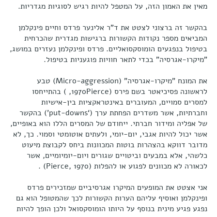
מאין את האמון הזה, על המטפל להיות רגיש לסוגיות מגדריות.
בהקשר זה ברצוני לצטט את ד"ר אלינער פרדס וחיים פינקלמן
המביאים מספר נקודות הקשורות ברגישות מגדרית שהכרחית
בטיפול בנפגעים הומוסקסואליים. פרדס ופינקלמן נעזרים במושג,
"מיקרו-אגרסיה" בכדי לתאר חוויות פוגעניות בטיפול.
את המונח "מיקרו-אגרסיה" (Micro-aggression) טבע
לראשונה פסיכיאטר בשם פירס (1970Pierce, ) בהתייחסו
למסרים סמויים, המעוברים באינטראקציות בין-אישיות
וחברתיות, אשר משדרים הפחתת ערך (‘put-downs') בהקשר
של אפליה ומידור חברתי. ייחודם של המסרים הללו הוא באופיים,
אשר יכול להיות אגבי, יום-יומי, ולעתים אוטומטי וסמוי. כך, לא
מדובר דווקא בהצהרות בוטות המכוונות ביחס לקבוצת מיעוט
כלשהי, אלא במבעים וביטויים שגורים ויום-יומיומיים, אשר
לכאורה לא מכוונים לפגוע או להפלות (Pierce, 1970) .
אני אצטט את המופעים המיקרו אגרסיביים שמזכירים פרדס
ופינקלמן ואוסיף עליהם הערות הקשורות לכך שהמטופל הוא גם
נפגע פגיע מינית בנוסף על היותו הומוסקסואל ולכן הופך להיות