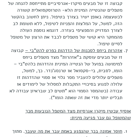
קבוצה זו של מבעים מיקרו-אגרסיביים מתייחסת להנחה של
מטפלים שהנטייה המינית הלא- הטרוסקסואלית קשורה
לכשעצמה באופן ישיר בצורך בטיפול. ניתן לחשוב בהקשר
הזה, למשל, על המלצות והפניות לטיפול, ללא תשומת לב
לצורך המדויק והספציפי בעזרה. דוגמא נוספת העולה
מהמחקר היא קושי של מטפלים לכבד את הרצון של מטופל
לסיים טיפול.
אזהרות ביחס לסכנות של הזדהות כפרט להט"בי –
קבוצה
זו של מבעים עוסקת ב"אזהרות" מצד מטפלים ביחס
למימושה בפועל של הנטייה המינית והזדהות כלהט"בי –
הומו, לסבית, בי-סקסואל או טרנסג'נדר. כך, למשל,
מטפלים עלולים להעביר מסר גלוי או סמוי שהזדהות זו
עלולה לפגוע בסיכויי התקבלות למסלול של לימודים או
עבודה (כשהמסר הסמוי הוא "תשים לב שבראיון עבודה לא
תבליט יותר מדי את זה שאתה הומו").
אוסיף עכשיו מיקרו אגרסיות מצד המטפל הנובעות מכך
שהמטופל גם עבר פגיעה מינית:
חוסר אמונה בכך שהנפגע באמת עבר את מה שעבר
. מתוך