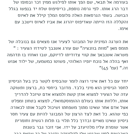
בעורמה אל תבאי, שם הפך אותו לפילגש ממין זכר ובסופו של
דבר הרג אותו. לפי גרסה נוספת, כריסיפוס שלח יד בנפשו בגלל
הבושה. בשתי הגרסאות האלה פלופס המלך קילל את לאיוס
והקללה הזו הייתה שאדיפוס יהרוג את אביו לאיוס וישכב עם
אימו.
את הערגה המינית של המבוגר לצעיר אנו מצאים גם בנובלה של
תומס מאן "מוות בוונציה" שם עורג אשנבך לטידזו הצעיר : "
משראה אשנבאך את קווי צדודיתו לדיוקם, שבו ואחזו בו תדהמה
ואף בהלה אל נוכח יופיו האלוהי, פשוטו כמשמעו, של ילוד אנוש
זה." (עמ' 45)"
יחד עם כל זאת איני רוצה לומר שהבסיס לקשר בין בעל הניסיון
לחסר הניסיון הוא מיני בלבד. מדובר ביחסי כח, ברצון ותשוקה
עזה של הצעיר למצוא אוזן קשת ולמצוא אדם שיוכל להדריך
אותו, וללוות אותו בעולם ההומוסקסואלי, למצוא בטחון ומפלט
אצל אדם אחר שאינו מתוך משפחתו ושיכול לקבל אותו לכאורה
כפי שהוא. כל זאת לצד הרצון של המבוגר להיות עם צעיר חסר
ניסיון שאינו מאיים ובדרך כלל תלוי בו תלות רגשית וחומרית
אשר שומרת עליו מלהיעזב על ידו. אני זוכר גבר בשנות
הארבעים לחיו שהגיע אלי לקליניקה ודיבר על כך שזאת כבר