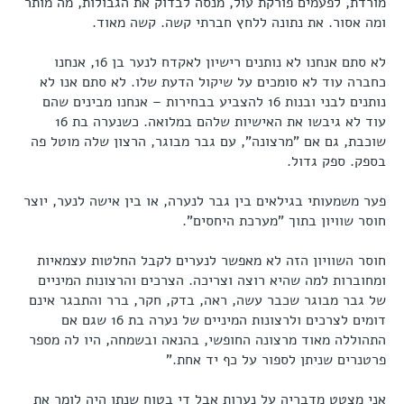
מורדת, לפעמים פורקת עול, מנסה לבדוק את הגבולות, מה מותר
ומה אסור. את נתונה ללחץ חברתי קשה. קשה מאוד.
לא סתם אנחנו לא נותנים רישיון לאקדח לנער בן 16, אנחנו
כחברה עוד לא סומכים על שיקול הדעת שלו. לא סתם אנו לא
נותנים לבני ובנות 16 להצביע בבחירות – אנחנו מבינים שהם
עוד לא גיבשו את האישיות שלהם במלואה. כשנערה בת 16
שוכבת, גם אם "מרצונה", עם גבר מבוגר, הרצון שלה מוטל פה
בספק. ספק גדול.
פער משמעותי בגילאים בין גבר לנערה, או בין אישה לנער, יוצר
חוסר שוויון בתוך "מערכת היחסים".
חוסר השוויון הזה לא מאפשר לנערים לקבל החלטות עצמאיות
ומחוברות למה שהיא רוצה וצריכה. הצרכים והרצונות המיניים
של גבר מבוגר שכבר עשה, ראה, בדק, חקר, ברר והתבגר אינם
דומים לצרכים ולרצונות המיניים של נערה בת 16 שגם אם
התהוללה מאוד מרצונה החופשי, בהנאה ובשמחה, היו לה מספר
פרטנרים שניתן לספור על כף יד אחת."
אני מצטט מדבריה על נערות אבל די בטוח שנתן היה לומר את