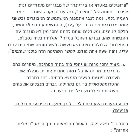
"פרופילים באטרף או בגריינדר של מבוגרים מעודדים זנות
אפורה במסווה של "תמיכה", וזה עוד במקרה הטוב – כי אז
העניין גלוי. ומה לגבי אינספור המשתמשים המבוגרים (כשאני
אומר מבוגרים אני מדבר על 23+), הנפגשים עם בני 18 ומטה,
חלקם קטינים, ומשדלים אותם לקיום יחסי מין לא מוגנים עם
ההבטחה שהם נבדקו ושהכל בסדר? הקלות הבלתי נסבלת,
המתירנות הגדולה הזאת, היא מעשה נפשע וסוטה שחייבים לדבר
עליו, ויפה שעה אחת קודם. לקשר השתיקה הזה כולנו שותפים".
ניצול יחסי מרות או יחסי כוח בתוך הקהילה.
מיקרים בהם
מדריכים, מורים או כל דמות סמכות אחרת, מנצלת את
מעמדה ופוגעת בצעיר הנמצא תחתיה. כמו בחברה
ההטרוסקסואלית כך גם בקהילה, גברים מנצלים את כוחם
ומעמדם כדי לפגוע בילדים ובנערים.
מדוע הנערים הצעירים הללו כל כך מועדים לפורענות וכל כך
פגיעים?
כותב דר' גיא שילה, באסופת הרצאות מתוך הכנס "במילים
אחרות" :