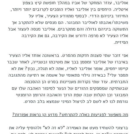
אוליבר, עוזר המחקר של אביו במהלך חופשת קיץ בצפון
איטליה. היחסים בין אוליבר ואליו הופכים לקרובים יותר ויותר,
החיזור ביניהם הדדי. לבסוף מתוודע הצעיר, אליו על
משיכתו/אהבתו לאוליבר המבוגר. הם מנסים שלא להתקרב אך
התשוקה ביניהם גדולה והם מתקרבים. אוליבר מנסה לעצור אבל
אליו הצעיר לא מרפה ודורש את הקירבה, גם את הקירבה
הפיזית.
אני זוכר שתי סצנות חזקות מהסרט. בראשונה אוחז אליו הצעיר
באיברו של אוליבר ומסמן בכך את משיכתו ובשנייה, לאחר שכבר
קיימו יחסים, אומר אוליבר לאליו, אתה לא תגלה, נכון? את לא
תספר עלי? כבאיזה גילוי פתאומי של אשמה או רתיעה מהתגובה
החברתית. עוד שתי נקודות מעניינות בסרט הן ההסכמה
שבשתיקה שמספקים ההורים של הנער לסיפור האהבה שלו עם
המבוגר וכן הקלות שבה שפת הרוך והאהבה והרומן הרומנטי
גורמת לנו לא לשם לב לניצול המיני שנמצא בלב הסרט.
מה מאפשר לפגיעות כאלה להתרחש? מדוע הן נראות אפורות?
ברצוני להשחיז מעט את האמירה "לא זה לא" ולהוסיף עליה את