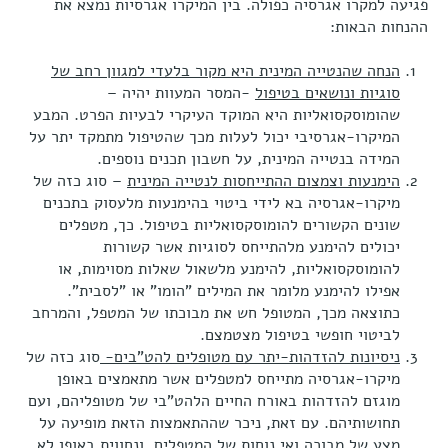
פגיעה למקרו אגרסיה כפולה. בין המיקרו אגרסיות נמצא את
ההנחות הבאות:
הנחה שהנטייה המינית היא מקור בלעדי למגוון רחב של
סוגיות ונושאים בטיפול
-המסר המעוות יהיה –
שהומוסקסואליות היא המוקד העיקרי לבעיות הפרט. המבע
המיקרו-אגרסיבי יכול לעלות מכך שהטיפול מתמקד יתר על
המידה בנטייה המינית, על חשבון תכנים נוספים.
הימנעות וצמצום ההתייחסות לנטייה המינית
– סוג כזה של
מיקרו-אגרסיה בא לידי ביטוי בהימנעות מלעסוק בתכנים
שונים הקשורים להומוסקסואליות בטיפול. כך, מטפלים
יכולים להימנע מלהתייחס לסוגיות אשר קשורות
להומוסקסואליות, להימנע מלשאול שאלות מסוימות, או
אפילו להימנע מלומר את המילים "הומו" או "לסבית".
כתוצאה מכך, המטופל חש את מבוכתו של המטפל, והמרחב
לביטוי חופשי בטיפול מצטמצם.
ניסיונות להזדהות-יתר עם מטופלים להט"בים-
סוג כזה של
מיקרו-אגרסיה מתייחס למטפלים אשר מתאמצים באופן
מוגזם להזדהות באורח החיים הלהט"בי של מטופליהם, ועם
תחושותיהם. עם זאת, ניכר שההתאמצות הזאת מופיעה על
מצע של מבוכה ואי נוחות של המטפלים, ונחווית באופן לא