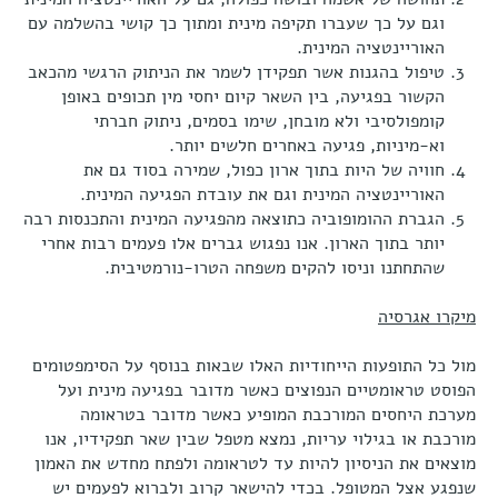
וגם על כך שעברו תקיפה מינית ומתוך כך קושי בהשלמה עם
האוריינטציה המינית.
טיפול בהגנות אשר תפקידן לשמר את הניתוק הרגשי מהכאב
הקשור בפגיעה, בין השאר קיום יחסי מין תכופים באופן
קומפולסיבי ולא מובחן, שימו בסמים, ניתוק חברתי
וא-מיניות, פגיעה באחרים חלשים יותר.
חוויה של היות בתוך ארון כפול, שמירה בסוד גם את
האוריינטציה המינית וגם את עובדת הפגיעה המינית.
הגברת ההומופוביה כתוצאה מהפגיעה המינית והתכנסות רבה
יותר בתוך הארון. אנו נפגוש גברים אלו פעמים רבות אחרי
שהתחתנו וניסו להקים משפחה הטרו-נורמטיבית.
מיקרו אגרסיה
מול כל התופעות הייחודיות האלו שבאות בנוסף על הסימפטומים
הפוסט טראומטיים הנפוצים כאשר מדובר בפגיעה מינית ועל
מערכת היחסים המורכבת המופיע כאשר מדובר בטראומה
מורכבת או בגילוי עריות, נמצא מטפל שבין שאר תפקידיו, אנו
מוצאים את הניסיון להיות עד לטראומה ולפתח מחדש את האמון
שנפגע אצל המטופל. בכדי להישאר קרוב ולברוא לפעמים יש