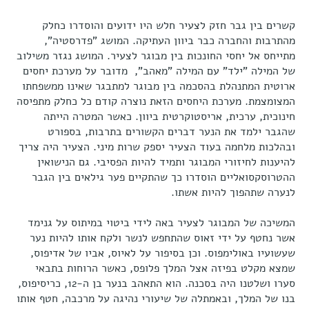
קשרים בין גבר חזק לצעיר חלש היו ידועים והוסדרו כחלק
מהתרבות והחברה כבר ביוון העתיקה. המושג "פדרסטיה",
מתייחס אל יחסי החונכות בין מבוגר לצעיר. המושג נגזר משילוב
של המילה "ילד" עם המילה "מאהב", מדובר על מערכת יחסים
ארוטית המתנהלת בהסכמה בין מבוגר למתבגר שאינו ממשפחתו
המצומצמת. מערכת היחסים הזאת נוצרה קודם כל כחלק מתפיסה
חינוכית, ערכית, אריסטוקרטית ביוון. כאשר המטרה הייתה
שהגבר ילמד את הנער דברים הקשורים בתרבות, בספורט
ובהלכות מלחמה בעוד הצעיר יספק שרות מיני. הצעיר היה צריך
להיענות לחיזורי המבוגר ותמיד להיות הפסיבי. גם הנישואין
ההטרוסקסואליים הוסדרו כך שהתקיים פער גילאים בין הגבר
לנערה שתהפוך להיות אשתו.
המשיכה של המבוגר לצעיר באה לידי ביטוי במיתוס על גנימד
אשר נחטף על ידי זאוס שהתחפש לנשר ולקח אותו להיות נער
שעשועיו באולימפוס. וכן בסיפור על לאיוס, אביו של אדיפוס,
שמצא מקלט בפיזה אצל המלך פלופס, כאשר הרוחות בתבאי
סערו ושלטנו היה בסכנה. הוא התאהב בנער בן ה-12, כריסיפוס,
בנו של המלך, ובאמתלה של שיעורי נהיגה על מרכבה, חטף אותו