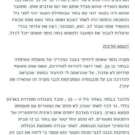
הפעם השנייה שהוא מגדל אותם ואז הם עוזבים אותו. מסתבר
שהוא היה בקשר זוגי עם בחור שבתחילת הקשר ההי לפני גיל
ההסכמה ובסופו היה לאחר הצבא ואותו בחור נטש אותו עכשיו
והשאיר אותו שבור לב. הוא, המבוגר, רצה את עזרתי בכדי
שיצליח לעבור את המשבר ולמצוא בחור נוסף שאותו יוכל לגדל.
דוגמא קלינית
מקרה נוסף שאותו ליוויתי בעבר כמדריך של מטפלת שטיפלה
בבחור בן 35. (אני רוצה להודות למודרכת, שאת שמה מטעמי
סודיות לא אזכיר, על שהרשתה לי להיעזר בחומר שהביאה
להדרכה וכן על תובנותיה המחכימות לגבי מקרה זה שהאירו את
עיני).
מדובר בבחור באזור גיל ה – 35 , עובד בעבודה מסודרת בארגון
כללי. גר לבד לאחר שעזב לא מזמן את המגורים עם משפחתו
ונמצא בארון. בעברו מערכת יחסים אחת רצינית והיסטוריה של
הימנעות מקשרים. לא מזמן החל קשר עם בחור בן 17 מבית
נורמטיבי ושכונה מבוססת. לאחר עבודה מאומצת הכוללת
ניסיונות הבנה לגבי מהות הקשר הוא מספר כי ליווה את הבן זוג