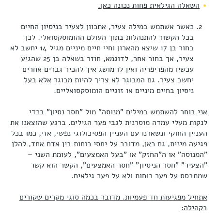
השאלה הגילאית פחות נכונה כאן.
כאשר אשתמש במילה צעיר, אתכוון לצעיר בניסיון החיים
בכל הקשור להתנהלות בתוך העולם ההומוסקסואלי. לכן
בחור בן 17 שיצא מהארון וחיי חיים מיניים מגיל 14 יחשב לא
צעיר, אך בחור אחר, לדוגמא, חוזר בשאלה בן 25 שהגיע
עכשיו מהפריפריה ואין לו מושג איך להכיר גברים אחרים
יחשב צעיר. גם המבוגר לא צריך להיות מבוגר אלא בעל
ניסיון בחיים מיניים או זוגיים הומוסקסואליים.
אני בוחר להשתמש במילים "מנוסה" מול "חסר נסיון" בכדי
לנקות מעלי עמדה מוסרנית לגבי פער הגילים. ברגע שהוצאנו את
העניין החוקי ונשארנו עם העניין הפסיכולוגי נפשי, אזי, כמו בכל
פגיעה מינית, גם כאן, מדובר על יחסי כוחות בין אדם אחד, להלן
"המנוסה" או ה"החזק" או "בעל האמצעים", לעומת השני –
"הצעיר" "חסר הניסיון" "חסר האמצעים", הקשר הוא קשר
שמתבסס על פער כוחות ולא על פער גילאים.
אתחיל מפגיעות חד פעמיות. מדובר בכמה סוגי מקרים שקורים
בקהילה: