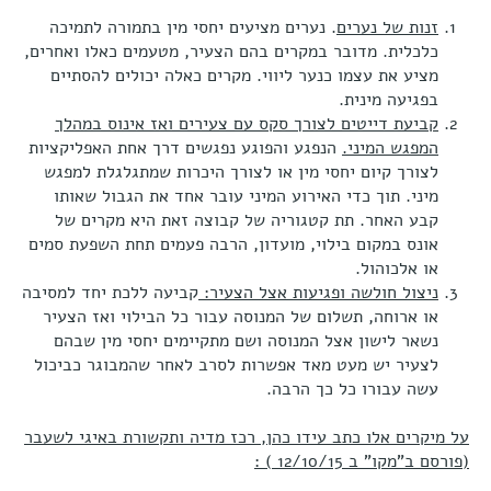
זנות של נערים
. נערים מציעים יחסי מין בתמורה לתמיכה
כלכלית. מדובר במקרים בהם הצעיר, מטעמים כאלו ואחרים,
מציע את עצמו כנער ליווי. מקרים כאלה יכולים להסתיים
בפגיעה מינית.
קביעת דייטים לצורך סקס עם צעירים ואז אינוס במהלך
המפגש המיני.
הנפגע והפוגע נפגשים דרך אחת האפליקציות
לצורך קיום יחסי מין או לצורך היכרות שמתגלגלת למפגש
מיני. תוך כדי האירוע המיני עובר אחד את הגבול שאותו
קבע האחר. תת קטגוריה של קבוצה זאת היא מקרים של
אונס במקום בילוי, מועדון, הרבה פעמים תחת השפעת סמים
או אלכוהול.
ניצול חולשה ופגיעות אצל הצעיר:
קביעה ללכת יחד למסיבה
או ארוחה, תשלום של המנוסה עבור כל הבילוי ואז הצעיר
נשאר לישון אצל המנוסה ושם מתקיימים יחסי מין שבהם
לצעיר יש מעט מאד אפשרות לסרב לאחר שהמבוגר כביכול
עשה עבורו כל כך הרבה.
על מיקרים אלו כתב עידו כהן, רכז מדיה ותקשורת באיגי לשעבר
(פורסם ב"מקו" ב 12/10/15 ) :