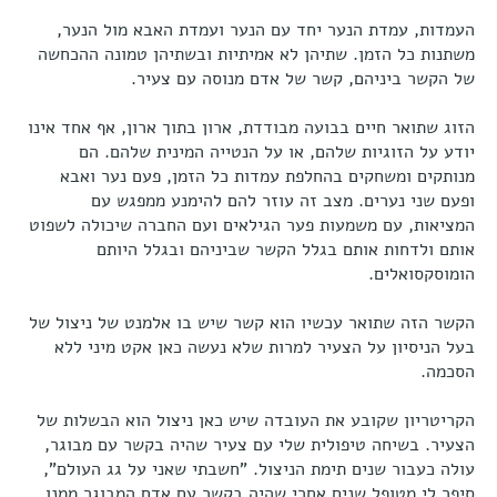
העמדות, עמדת הנער יחד עם הנער ועמדת האבא מול הנער,
משתנות כל הזמן. שתיהן לא אמיתיות ובשתיהן טמונה ההכחשה
של הקשר ביניהם, קשר של אדם מנוסה עם צעיר.
הזוג שתואר חיים בבועה מבודדת, ארון בתוך ארון, אף אחד אינו
יודע על הזוגיות שלהם, או על הנטייה המינית שלהם. הם
מנותקים ומשחקים בהחלפת עמדות כל הזמן, פעם נער ואבא
ופעם שני נערים. מצב זה עוזר להם להימנע ממפגש עם
המציאות, עם משמעות פער הגילאים ועם החברה שיכולה לשפוט
אותם ולדחות אותם בגלל הקשר שביניהם ובגלל היותם
הומוסקסואלים.
הקשר הזה שתואר עכשיו הוא קשר שיש בו אלמנט של ניצול של
בעל הניסיון על הצעיר למרות שלא נעשה כאן אקט מיני ללא
הסכמה.
הקריטריון שקובע את העובדה שיש כאן ניצול הוא הבשלות של
הצעיר. בשיחה טיפולית שלי עם צעיר שהיה בקשר עם מבוגר,
עולה כעבור שנים תימת הניצול. "חשבתי שאני על גג העולם",
סיפר לי מטופל שנים אחרי שהיה בקשר עם אדם המבוגר ממנו