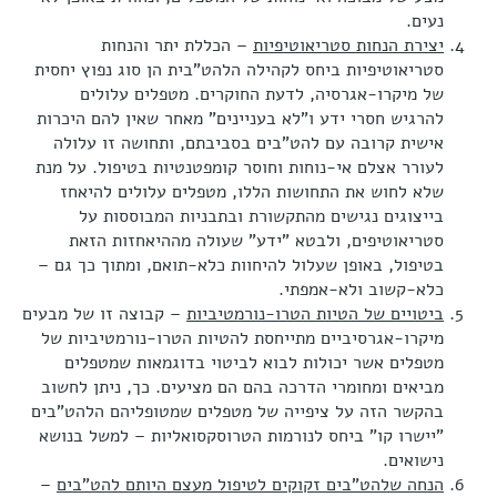
נעים.
יצירת הנחות סטריאוטיפיות
– הכללת יתר והנחות
סטריאוטיפיות ביחס לקהילה הלהט"בית הן סוג נפוץ יחסית
של מיקרו-אגרסיה, לדעת החוקרים. מטפלים עלולים
להרגיש חסרי ידע ו"לא בעניינים" מאחר שאין להם היכרות
אישית קרובה עם להט"בים בסביבתם, ותחושה זו עלולה
לעורר אצלם אי-נוחות וחוסר קומפטנטיות בטיפול. על מנת
שלא לחוש את התחושות הללו, מטפלים עלולים להיאחז
בייצוגים נגישים מהתקשורת ובתבניות המבוססות על
סטריאוטיפים, ולבטא "ידע" שעולה מההיאחזות הזאת
בטיפול, באופן שעלול להיחוות כלא-תואם, ומתוך כך גם –
כלא-קשוב ולא-אמפתי.
ביטויים של הטיות הטרו-נורמטיביות
– קבוצה זו של מבעים
מיקרו-אגרסיביים מתייחסת להטיות הטרו-נורמטיביות של
מטפלים אשר יכולות לבוא לביטוי בדוגמאות שמטפלים
מביאים ומחומרי הדרכה בהם הם מציעים. כך, ניתן לחשוב
בהקשר הזה על ציפייה של מטפלים שמטופליהם הלהט"בים
"יישרו קו" ביחס לנורמות הטרוסקסואליות – למשל בנושא
נישואים.
הנחה שלהט"בים זקוקים לטיפול מעצם היותם להט"בים
–