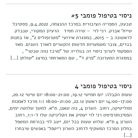
ניסוי בטיפול פומבי #5
טבעון, הספריה הציבורית במרכז ההנצחה, 9.4.2022, פסטיבל
שייח' אברק. רני לוי – שירה חסיד הרעיון המקורי, שנבדק
לראשונה ב – 2015, במסגרת אירועי "מטרופוליס 2", אז בחנות
בגדים, צובר משמעויות חדשות והקשרים לאורך השנים. מאז
הספקתי לערוך ניסוי זה בגלריה של "מרכז נווה שכטר" ,
במסגרת התערוכה "פרק ד" , שם התארחתי במיצג "שולחן […]
ניסוי בטיפול פומבי 4
שעות הקבלה: יום חמישי 19.12, 18:00-21:00 יום שישי 20.12,
14:00-17:00 יום ראשון 22.12, 18:00-21:00 1:1 מרכז לאמנות
ופוליטיקה, רחוב השרון 4, נוה שאנן, ת״א. למשך שלושה ימים,
הפסיכותרפיסט רני לוי יעתיק את הקליניקה שלו ל-1:1, רחוב
השרון 4 ת״א. שלוש שעות בכל יום, ישב לוי בכורסת המטפל
בחלון המרכז המשקיף לרחוב השרון ו׳יטפל׳ באנשים שיבחרו
[…]