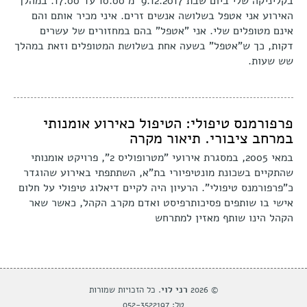
בקליניקה שלי ביום שבת 9.12.2017 מ 10.00 עד 17.00. במהלך
האירוע אני אטפל בשלושה אנשים זרים. איני מכיר אותם והם
אינם מטופלים שלי. אני "אטפל" בהם במחזורים של עשרים
דקות, כך ש"אטפל" בשעה אחת בשלושת המטופלים וזאת במהלך
שש שעות.
פרפורמנס טיפולי: הטיפול כאירוע אומנותי
במרחב ציבורי. תיאור מקרה
במאי 2005, במסגרת אירועי "מטרופוליס 2", פרויקט אומנותי
שהתקיים בשכונת מונטיפיורי בת"א, השתתפתי באירוע שהוגדר
כ"פרפורמנס טיפולי". הרעיון היה לקיים דיאלוג טיפולי על חלום
אישי בו שותפים פסיכותרפיסט ואדם מקרב הקהל, כאשר שאר
הקהל הינו שותף מאזין למתרחש
© 2026
רני לוי
. כל הזכויות שמורות
טל: 052-3522197