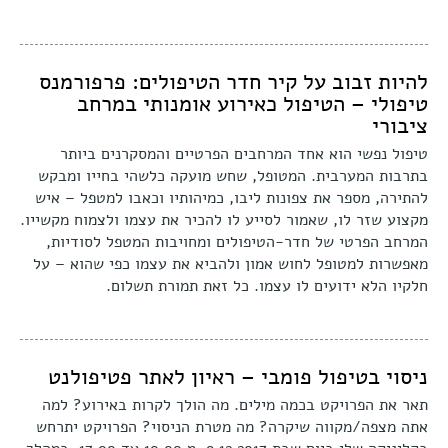
להיות זבוב על קיר חדר הטיפולים: פרפורמנס
טיפולי – הטיפול כאירוע אומנותי במרחב
ציבורי
טיפול נפשי הוא אחד המרחבים הפרטיים והמסקרנים ביותר
בתרבות המערבית. המטופל, שחש מועקה כלשהי בחייו ומבקש
להתירה, מספר את צפונות ליבו, כמיהותיו וכאבו למטפל – איש
מקצוע שזר לו, שאמור לסייע לו להכיר את עצמו ולצמוח מקשייו.
המרחב הפרטי של חדר-הטיפולים ומחויבות המטפל לסודיות,
מאפשרות למטופל לחוש אמון ולהביא את עצמו כפי שהוא – על
חלקיו הלא ידועים לו עצמו. כל זאת תמורת תשלום.
ניסוי בטיפול פומבי – ראיון לאתר פטיפולנט
תאר את הפרויקט בכמה מילים. מה הולך לקרות באירוע? למה
אתה מצפה/מקווה שיקרה? מה מטרת הניסוי? הפרויקט יתרחש