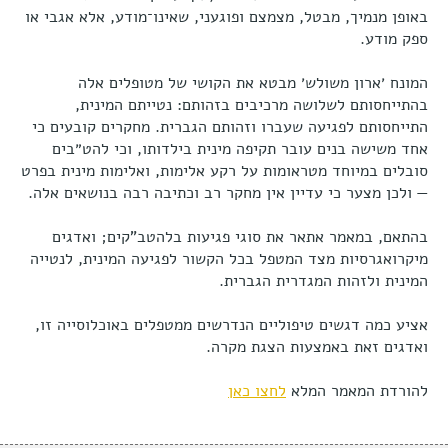
באופן מנמיך, מבטל, מצמצם ופוגעני, שאינו־מודע, אלא אגבי או
ספק מודע.
המונח ׳ארון משולש׳ מבטא את הקושי של מטופלים אלה
בהתייחסותם לשלושה מרכיבים בזהותם: נטייתם המינית,
התייחסותם לפגיעה שעברו וזהותם הגברית. מחקרים קובעים כי
אחד משישה בנים עובר תקיפה מינית בילדותו, וכי להט״בים
סובלים במיוחד מטראומות על רקע אלימות, ואלימות מינית בפרט
— ולכן מצער כי עדיין אין מחקר רב וכתיבה רבה בנושאים אלה.
בהתאם, במאמר אתאר את סוגי פגיעות בלהטב"קים; ואדגים
מיקרואגרסיות מצד המטפל בכל הקשור לפגיעה המינית, לנטייה
המינית ולזהות המגדרית הגברית.
אציע כמה דגשים טיפוליים הנדרשים ממטפלים באוכלוסייה זו,
ואדגים זאת באמצעות הצגת מקרה.
להורדת המאמר המלא
לחצו כאן