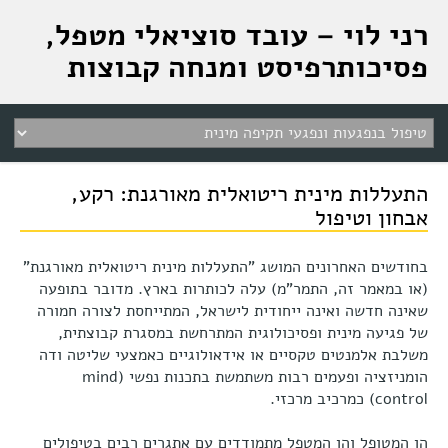
רני לוי – עובד סוציאלי מטפל,
פסיכותרפיסט ומנחה קבוצות
התעללות מינית ריטואלית מאורגנת: רקע,
אבחון וטיפול
בחודשים האחרונים המושג "התעללות מינית ריטואלית מאורגנת"
(או במאמר זה, התמר"מ) עלה לכותרות בארץ. מדובר בתופעה
שאינה חדשה ואינה ייחודית לישראל, המתייחסת לצורה חמורה
של פגיעה מינית ופסיכולוגית המתרחשת במסגרת קבוצתית,
משלבת אלמנטים טקסיים או אידאולוגיים כאמצעי שליטה ודה
הומניזציה ופעמים רבות משתמשת בתכנות נפשי (mind
control) כמרכיב מרכזי.
הן המטופל והן המטפל מתמודדים עם אתגרים רבים בטיפולים