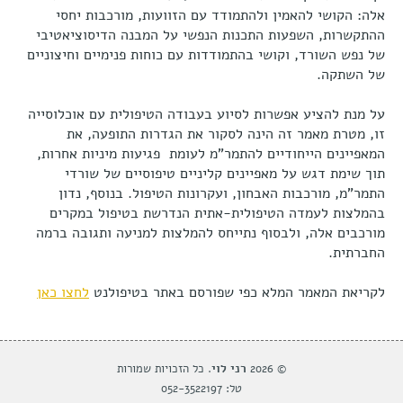
אלה: הקושי להאמין ולהתמודד עם הזוועות, מורכבות יחסי
ההתקשרות, השפעות התכנות הנפשי על המבנה הדיסוציאטיבי
של נפש השורד, וקושי בהתמודדות עם כוחות פנימיים וחיצוניים
של השתקה.
על מנת להציע אפשרות לסיוע בעבודה הטיפולית עם אוכלוסייה
זו, מטרת מאמר זה הינה לסקור את הגדרות התופעה, את
המאפיינים הייחודיים להתמר"מ לעומת פגיעות מיניות אחרות,
תוך שימת דגש על מאפיינים קליניים טיפוסיים של שורדי
התמר"מ, מורכבות האבחון, ועקרונות הטיפול. בנוסף, נדון
בהמלצות לעמדה הטיפולית-אתית הנדרשת בטיפול במקרים
מורכבים אלה, ולבסוף נתייחס להמלצות למניעה ותגובה ברמה
החברתית.
לקריאת המאמר המלא כפי שפורסם באתר בטיפולנט
לחצו כאן
© 2026
רני לוי
. כל הזכויות שמורות
טל: 052-3522197