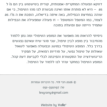
דווקא הפעולה המחקרית-אמנותית, קורית בטישטוש בין הם is ל
as – היא לא פותרת אותו ואינה מבשרת לנו מהו הטיפול, כי אם
שוהה במחיצת הכפילות, באה איתה בדיאלוג, הופכת את ה as /is
לצמד, כמו המטפל והמטופל – זו פעולה שמפעילה את הכפילות
שתמיד הייתה שם ופועלת בתוכה
ניסיתי להראות מה מאפשר את המופע הטיפולי ומה נתן ללמוד
מהחיבור בין מופע לבין טיפול, שני סוגי שיח שאינם נפגשים
בדרך כלל. המופע הטיפולי כמושג וכפעולה מאפשר לשאול
שאולות על טיפול נפשי, על סודיות רפואית, על תפקיד
הריגושיזציה של התקשורת והפיכתה לכלי לקביעת דעת קהל.
המופע הטיפול כמחקר עוזר לנו ללמוד על הטיפול.
© 2026
רני לוי
. כל הזכויות שמורות
טל: 052-3522197
levyrany@gmail.com
Website by
Volle'