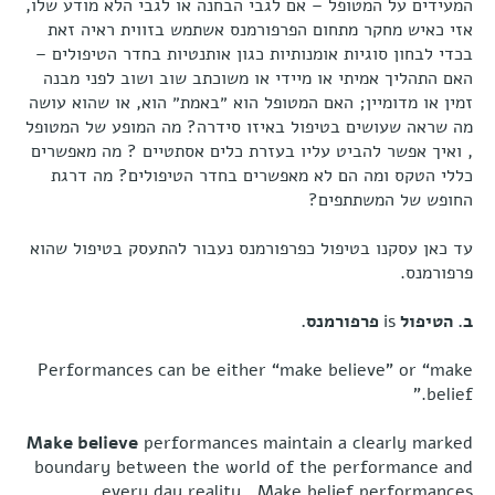
המעידים על המטופל – אם לגבי הבחנה או לגבי הלא מודע שלו,
אזי כאיש מחקר מתחום הפרפורמנס אשתמש בזווית ראיה זאת
בכדי לבחון סוגיות אומנותיות כגון אותנטיות בחדר הטיפולים –
האם התהליך אמיתי או מיידי או משוכתב שוב ושוב לפני מבנה
זמין או מדומיין; האם המטופל הוא ״באמת״ הוא, או שהוא עושה
מה שראה שעושים בטיפול באיזו סידרה? מה המופע של המטופל
, ואיך אפשר להביט עליו בעזרת כלים אסתטיים ? מה מאפשרים
כללי הטקס ומה הם לא מאפשרים בחדר הטיפולים? מה דרגת
החופש של המשתתפים?
עד כאן עסקנו בטיפול כפרפורמנס נעבור להתעסק בטיפול שהוא
פרפורמנס.
ב. הטיפול
is
פרפורמנס.
Performances can be either “make believe” or “make
belief.”
Make believe
performances maintain a clearly marked
boundary between the world of the performance and
every day reality. Make belief performances