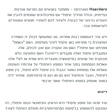
Hoarders
(אגרנים) – מתמקד באנשים עם הפרעת אגרנות
כפייתית, וכולל תהליך טיפולי עם פסיכולוגים שמנסים להבין את
השורש הרגשי של הבעיה ולעזור להם לשחרר חפצים שקשורים
לטראומות עבר.
ויש עוד דוגמאות רבות אחרות. מה שמשותף לכולן זו האמירה
המוצהרת כי מתרחש כאן טיפול לעיני מצלמות. האם "באמת"
מתרחש שם טיפול? האם מה שקורה שם טוב לכולם, אלה
המקבלים טיפול ואלה מקבלים רייטינג? האם החשיפה הלא
מבוקרת של אנשים בסיטואציה משברית היא אתית או לא? אלה
שאלות הנפתחות בתוך אזור המופע הטיפולי על צורותיו השונות.
שאלות אלו נפתחות כאשר הגבול בין טיפול ללא טיפול, בין מופע
לטיפול, נשבר והטיפול הוא גם as וגם is פרפורמנס. אחזור לזה
כאשר אעסוק במופע הטיפולי שאני ערכתי
ריגוש
עוד סוגה של מופע טיפולי היא הראיון העיתונאי הכמו טיפולי, זה
המבקש להשתמש בג'סטות הפרפורמטיביות מעולם הטיפול לצורך