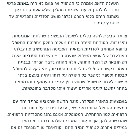
הטענה הזאת אומרת כי הטיפול אף פעם לא היה
באמת
פרטי
וסודי לחלוטין ושעם השנים בתהליך שלא אעסוק בו כאן –
נשתנה היחס כלפי הפרט וכלפי מושג הסודיות והפרטיות עד
שנפרץ לגמרי.
פרויד קבע שלושה כללים לטיפול הנפשי: ניטרליות, אנונימיות
והינזרות. הסודיות הייתה מובנת מאליה כחלק מתפיסת המטפל
כרופא המחויב לסודיות רפואית. התפיסה הנורמטיבית והבלתי
מעורערת של אנשי הטיפול טוענת כי – חשיבות הסודיות אינה
רק תוצאה של הצד החוקי, אלא מהווה נדבך הכרחי בבניית
האמון בקשר הטיפולי. בלי חובת הסודיות, יהיה קשה למטופל
לבטוח ולספר למטפל כל העולה על רוחו ויהיה בעצם בלתי
אפשרי לעזור למטופל שהחשד פן ענייניו העמוקים והכמוסים
ביותר יחשפו לעיני אחרים יעצור אותו מלדבר בחופשיות.
באמצעות תיאורי המקרה, סוגה חדשה שהמציא פרויד יחד עם
המצאת הטיפול הפסיכואנליטי , ערער פרויד על הסודיות
הרפואית למן ההתחלה. המטופלות אמנם נהנו מהסודיות הרפואית
שהובטחה להן, אך תיאורי המקרים שלהם נכתבו ופורסמו.
במילים אחרות לטיפול תמיד היום ״קוראים״ או ״צופים״ גם אם