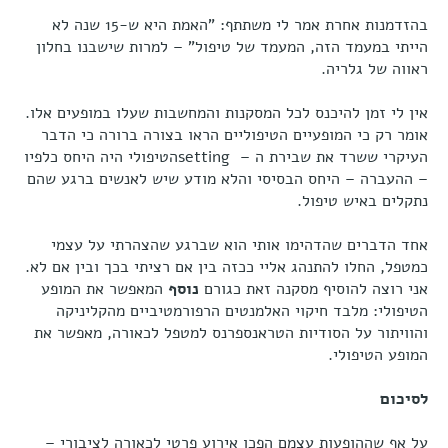
בהזדמנות אחרת אמר לי משתתף: "האמת היא ש-15 שנה לא
הייתי במעמד הזה, המעמד של טיפול" – למרות שישבנו בחלון
ראווה של גלריה.
אין לי זמן להיכנס לכל המסקנות והמחשבות שעלו במופעים אלו.
אומר רק כי המופעיים הטיפוליים הראו בצורה ברורה כי הדבר
העיקרי ששרד את שבירת ה – settingהטיפולי היה היחס כלפיו
– ההעברה – היחס הבסיסי והלא מודע שיש לאנשים ברגע שהם
נתקלים באיש טיפול.
אחד הדברים שהדהימו אותי הוא שברגע שהצהרתי על עצמי
כמטפל, החלו להתנהג אליי ככזה בין אם רציתי בכך ובין אם לא.
אני רוצה להוסיף מסקנה זאת כגורם
נוסף
המאפשר את המופע
הטיפולי: מלבד חיקוי האלמנטים הרפורמטיביים מהקליניקה
והוויתור על הסודיות הטראנספרנס למטפל לכאורה, מאפשר את
המופע הטיפולי.
לסיכום
על אף שההופעות עצמם הפכו אירוע פרטי לכאורה לציבורי –