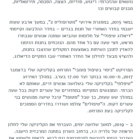
נושאים שהזכרתי: ריגוש, סודיות, הצצה, הסכמה, תירטאליות,
מבנים קבועים וכו
במאי 2015, במסגרת אירועי "מטרופוליס 2", במשך ארבע שעות
ישבתי בחדר האחורי של חנות בגדים – בחדר ההלבשה וקיימתי
"דיאלוג טיפולי" על חלומות שהביאו שמונה אנשים שנבחרו
מראש, חצי שעה עם כל אחד מהם. הנוכחים בחנות הוזמנו
להאזין לתוכן השיחות באמצעות רמקולים שהוצבו בחנות,
ולהציץ מבעד לווילון אל החדר האחורי שבו התקיים הדיאלוג.
הפרויקט "ניסוי בטיפול פומבי" התרחש בקליניקה שלי בדצמבר
2017, מ-10.00 בבוקר ועד 17.00 בערב. במהלך האירוע
"טיפלתי" בקליניקה שלי בשלושה אנשים זרים, שאותם לא
הכרתי. המפגשים התקיימו במחזורים של עשרים דקות בכל שעה
במהלך שש שעות, כך שכל "מטופל" קיבל שישה מפגשים בני
עשרים דקות. ה"טיפולים" צולמו ושודרו בחדרים הסמוכים
לקליניקה בעת התרחש.
ב – 2019, למשך שלושה ימים, העברתי את הקליניקה שלי לחלון
הראווה של גלריה 1:1, ברחוב השרון בתחנה המרכזית הישנה.
הציבור הוזמן להירשם לפרפורמנס וגם לבוא, לראות ולשמוע את