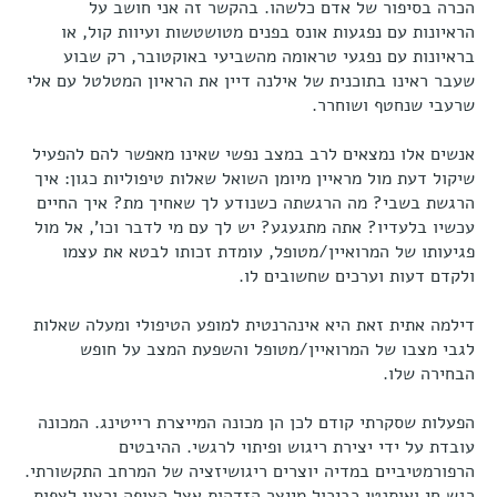
הכרה בסיפור של אדם כלשהו. בהקשר זה אני חושב על
הראיונות עם נפגעות אונס בפנים מטושטשות ועיוות קול, או
בראיונות עם נפגעי טראומה מהשביעי באוקטובר, רק שבוע
שעבר ראינו בתוכנית של אילנה דיין את הראיון המטלטל עם אלי
שרעבי שנחטף ושוחרר.
אנשים אלו נמצאים לרב במצב נפשי שאינו מאפשר להם להפעיל
שיקול דעת מול מראיין מיומן השואל שאלות טיפוליות כגון: איך
הרגשת בשבי? מה הרגשתה כשנודע לך שאחיך מת? איך החיים
עכשיו בלעדיו? אתה מתגעגע? יש לך עם מי לדבר וכו', אל מול
פגיעותו של המרואיין/מטופל, עומדת זכותו לבטא את עצמו
ולקדם דעות וערכים שחשובים לו.
דילמה אתית זאת היא אינהרנטית למופע הטיפולי ומעלה שאלות
לגבי מצבו של המרואיין/מטופל והשפעת המצב על חופש
הבחירה שלו.
הפעלות שסקרתי קודם לכן הן מכונה המייצרת רייטינג. המכונה
עובדת על ידי יצירת ריגוש ופיתוי לרגשי. ההיבטים
הרפורמטיביים במדיה יוצרים ריגושיזציה של המרחב התקשורתי.
רגש חי ואותנטי כביכול מייצר הזדהות אצל הצופה ורצון לצפות