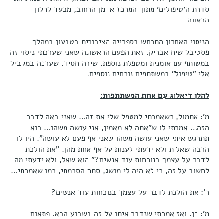
סדרת ה׳טיפולים׳ מתוך המרכז או מן הרחוב, מבעד לחלון
הראווה.
הניסוי האחרון התרחש בספרייה הציבורית בטבעון במהלך
פסטיבל שיח אבריק. זאת הפעם הראשונה שאני שערכתי ניסוי זה
במשותף עם אומנית ומטפלת נוספת, שירה חסיד, שערכה במקביל
אלי "טיפול" במשתתפים נוכחים נוספים.
להלן דיאלוג עם אחת המשתתפות:
מ': אתמול, כשאמרתי למטפל שלי את זה… שאני באה לדבר
הזה… אמרתי לו ש"אתה לא מאמין, אני עושה משהו… בוא
תתרגש איתי שאני עושה משהו שאני אף פעם לא עושה". היו לו
הרבה שאלות ולא ידעתי לענות על אף אחת מהן. "את הולכת
לדבר על עצמך בנוכחות עוד אנשים?" הוא שאל, ולא ידעתי מה
לחשוב על זה, כי לא היה לי מושג, סתם הסכמתי, כמו שאמרתי…
ר': את הולכת לדבר על עצמך בנוכחות עוד אנשים?
מ': כן. ואז אמרתי שנדבר איתו על זה בשבוע הבא. פתאום