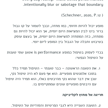
intentionally blur or sabotage that boundary.
( Schechner, 2020, P.12)
מופע יכול להיות חזותי, כמו מחזה, ובכך לשמור על קו גבול
ברור בינו לבין המציאות היום יומית, אך הוא יכול להיות גם
מתחזה, כזה המתחזה למציאות היום יומית, אך בעצם עוסק
בשיבוש וחבלה של הגבול בין המופע ליום יומי.
בכדי לעסוק בטיפול כמופע is performance אטען שתי טענות
על הטיפול הנפשי:
את הטענה הראשונה – כבר טענתי – הטיפול תמיד כלל
בתוכו אלמנטים מופעיים. הוא אף פעם לא היה טיפול נקי,
שכן אין דבר שהוא נקי מהיבטים כאלו, הוא תמיד היה טיפול
עם היבטים מופעיים שונים שמתקיימים בו.
חריגה אל מחוץ לקליניקה
הטענה השנייה היא לגבי הפרטיות והסודיות של הטיפול.