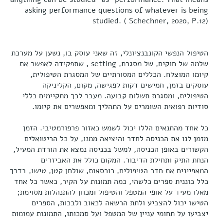
asking performance questions of whatever is being
studied. ( Schechner, 2020, P.12)
הטיפול הנפשי הקונבנציונלי, זה שאני עוסק בו, נשען על מערכת
שלמה של חוקים, של מסגרת, setting , שתפקידה לאפשר את
קיומו המוצלח. הכללים המסורתיים של המסגרת הטיפולית,
עוסקים בזמן, חמישים דקות לפגישה, מקום, הקליניקה
הטיפולית, ומסגרת תשלום קבועה. מעבר לכך מתקיימים כללי
סודיות רפואית השומרים על התהליך ומאפשרים את קיומו.
כל אחד מהתנאים הללו יכול לשמש כאזור פרפורמטיבי. הזמן
מזמן לנו את הכניסה לחדר והיציאה ממנו, על כל הריטואלים
הקשורים באופן הכניסה, למשל בכניסה נמצא את הורדת המעיל,
הנחת התיק ותחילת הדיבור. המקום כולל את האביזרים
המאפיינים את חדר הטיפולים, כורסאות, שולחן קטן, טישו, בדרך
כלל כוננית ספרים כלשהי, כמה תמונות על הקיר, כאשר כל אחד
מאלו מעיד על אופי המטפל והטיפול ומכוון להתנהלות מסוימת;
הטישו יכול להצביע ולתת הרשאה לכאוב ולבכות, הספרים
יצביעו על תחומי עניין של המטפל ועל סמכותו, התמונות עמומות