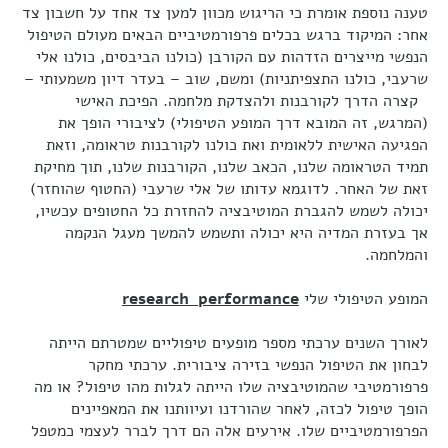
טענה נוספת אומרת כי הריגוש מכוון למען צד אחד על חשבון צד
אחר: המיקוד ברגש בכלים פרפורמטיביים הבאים מעולם הטיפול
הנפשי מייצרים הזדהות עם הקורבן (כולנו הביבסים, כולנו אלי
שרעבי, כולנו התצפיתניות) ומשם, שוב – בעדר דיון משמעותי –
קצרה הדרך לקורבנות ולהצדקת מלחמה. הפיכת האישי
(המרגש, זה המובא דרך המופע הטיפולי) לציבורי הופך את
הפגיעה האישית ללאומית ואת כולנו לקורבנות טראומה, וזאת
תמיד הטראומה שלנו, הכאב שלנו, הקורבנות שלנו, תוך מחיקת
זאת של האחר. לדוגמא עדותו של אלי שרעבי (החטוף שהוחזר)
יכולה לשמש להגברת המוטיבציה להחזרת כל החטופים עכשיו,
אך בעזרת המדיה היא יכולה ותשמש להמשך מעגל הנקמה
והמלחמה.
המופע הטיפולי שלי
research performance
לאורך השנים ערכתי מספר מופעים טיפוליים שמטרתם הייתה
לבחון את הטיפול הנפשי בזירה ציבורית. ערכתי מחקר
פרפורמטיבי שהמוטיבציה שלו הייתה לגלות מהו טיפול? או מה
הופך טיפול לכזה, לאחר שהורדנו ועיוותנו את המאפיינים
הפרפורמטיביים שלו. אירעים אלה הם דרך לברר לעצמי כמטפל