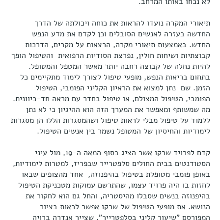
לא נכחו באותו המרחב.
תיאורי המקרה נועדו להראות את כוחה ויכולתה של הדרך
החדשה בעזרה לאנשים הסובלים וכן לקדם את מדע הנפש
החדש. באמצעות תיאורי מקרה, הרצאות על מקרים, הדרכות
קבוצתיות ושיחות חולין, נפרצת הסודיות הרפואית והטיפול הופך
להיות נחלה של קבוצה רחבה יותר מאשר המטפל והמטופל.
בתחום בריאות הנפש, מופעי טיפול לצורך לימוד מתקיימים כל
הזמן. שם נתן למצוא את הראיון הקליני הפומבי, הטיפול
הפומבי, הטיפול המצולם, או טיפול בחדר עם מראה חד-כיוונית.
מה שמשותף ומאפשר את המערך הזה הוא ההיגיון כי לא נתן
ללמוד על טיפול מבלי לראות טיפול ושהמסגרות הללו הן מסגרות
לימודיות והחיסיון של המטופל נשמר בין אנשים הטיפול.
קדם לפרויד שרקו אשר הציג בסוף המאה ה-19, מול עיני
הסטודנטים בבית החולים סלפטרייר שבפריז, למטרות לימודיות,
באופן פומבי מטופלת בטיפול בהיפנוזה, אחד מהצופים שבאו
לחזות בו היה פרויד עצמו, שהתרשם עמוקות מטכניקת הטיפול
בהיפנוזה בנשים שסבלו מהיסטריה, והחל גם הוא לחקור את
הנושא. את מופעי הטיפול של שרקו אפשר לראות בציור
המפורסם "שיעור קליני בסלפטרייר", שצייר אנדרה ברויה