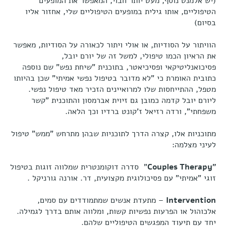
(יש אלמנט נוסף, מעט יותר חבוי, המאפשר את המופעים
הטיפוליים, אותו גילית במופעים הטיפוליים שלי, אחזור אליו
בסיום)
הוויתור על הסודיות, או אולי ויתור לכאורה על הסודיות, מאפשר
את הראיון הכמו טיפולי, למשל זה של יורם יובל,
פסיכואנליטיקאי ופסיכיאטר, בתוכנית "שיחת נפש" שם נוספה
כתובית האומרת כי "לא מדובר בטיפול נפשי אמיתי" שכן בהיותו
מטפל, ההתייחסות שלו למרואיינים הזכיר מאד טיפול נפשי.
ליורם יובל קדמה כמובן גם זיוית אברמסון והתוכנית "קשר
משפחתי", ורדה רזיאל ז'קונט ברדיו וכך הלאה.
מתוכניות אלו, קצרה הדרך לתוכניות שבהן מתרחש "ממש" טיפול
לעיני מצלמה:
"Couples Therapy
" סדרה דוקומנטרית שמלווה זוגות בטיפול
זוגי "אמיתי" עם פסיכולוגית מקצועית, דר. אורנה גורניקל .
Intervention
– מתעדת אנשים שמתמודדים עם סמים,
אלכוהול או הפרעות נפשיות קשות, ומלווה אותם בדרך לגמילה.
יחד עם תיעוד המפגשים הטיפוליים שלהם.