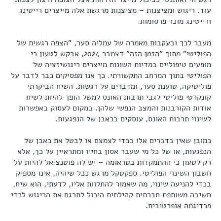
עוד. ריגוש ומציצנות – מציצנות מרגשת אלה מייצרים רייטינג
ורייטינג מוכר פרסומות.
מעבר לכך ובעקבות מאמרה של עמליה סער, "הצפה רגשית של
הפוליטי" מתוך "הזמן הזה" דצמבר 2024, אבקש לטעון כי
מופעים טיפוליים במדיות השונות מייצרים ריגושיזציה של
הפוליטי בתוך המרחב התקשורתי. כך אנו מפסיקים כבר לדבר על
פוליטיקה, טוענת סער, ומדברים על רגשות. השיח הביקרתי
קונקרטי פוליטי לגבי תרבות האונס למשל הופך להיות לשיח
אודות הקורבנות והמצב הנפשי שלהן. במקום לעסוק באפשרות
לשינוי תרבות האונס, עוסקים בכאבן של הנפגעות.
כמובן שאין בדברים אלו בכדי לצמצם או לבטל את כאבן של
הנפגעות, או של כל מי שעבר אסון בחייו ומתראיין על כך, אלא
רק לטעון כי ההתמקדות בטראומה – יש לה פוטנציאל להיות על
חשבון השינוי הפוליטי. ספקטקל מרגש ככל שיהיה, אינו מספיק
בכדי להניעה שינוי, מה שאמור להתלוות אליו, לדעתי, הוא שיח,
חשיבה משותפת חברתית קהילתית היכול לתרגם את הריגוש לכדי
פרדיגמה אופרטיבית.