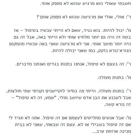
חשבתי שאולי הוא מרגיש שהוא לא מספק אותי.
ר': אולי, אולי את מרגישה שהוא לא מספק אותך?
מ': יכול להיות. בוא נגיד, שאם לא הייתי עכשיו בטיפול – אז
בטח זה היה גם יותר מלחיץ אותי ולא הייתי באה, אבל זה גם
היה יותר מושך אותי. אני לא מרגישה שאני באה עכשיו מהמקום
הנורא־נורא נזקק, כמו שאני יכולה להיות.
ר': זה בעצם לא טיפול, אנחנו בחנות בגדים ואנחנו מדברים.
מ': בחנות מעולה.
ר': בחנות מעולה. הייתי פה בסיור לוקיישנים וקניתי שתי חולצות,
אבל לשכנע את הבן אדם שיושב מולי, "שמע, זה לא טיפול" –
זה נורא קשה.
מ': אבל אנשים מחליטים לעצמם אם זה טיפול. אתה לא תגיד לי
אם זה טיפול בשבילי או לא. עצם זה שבאתי, שאני לא בבית
מכינה ארוחת ערב…