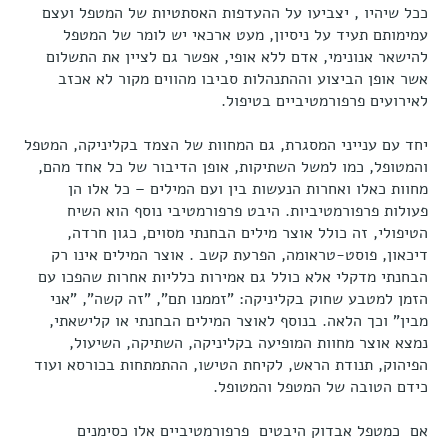
ככל שיהיו , יצביעו על ההעדפות האסתטיות של המטפל ועצם
עמימותם תעיד על ניסיון, מעט ארכאי יש לומר של המטפל
להישאר אנונימי, אדם ללא אופי, אפשר גם לציין את התשלום
אשר אופן הביצוע וההתנהלות סביבו מהווים מקור לא אכזב
לאירועים פרפורמטיביים בטיפול.
יחד עם ענייני המסגרת, גם המחוות של הצמד בקליניקה, המטפל
והמטופל, כמו למשל השתיקות, אופן הדיבור של כל אחד מהם,
מחוות כאלו ואחרות הנעשות בין ועם המילים – כל אלו הן
פעולות פרפורמטיביות. היבט פרפורמטיבי נוסף הוא השיח
הטיפולי, זה כולל אוצר מילים הבחנתי מסוים, כגון חרדה,
דיכאון, פוסט-טראומה, הפרעת קשב . אוצר המילים אינו רק
הבחנתי מדקלי אלא כולל גם אמירות כלליות אחרות שהפכו עם
הזמן למטבע שחוק בקליניקה: "זממנו תם", "זה קשה", "אני
מבין" וכך הלאה. בנוסף לאוצר המילים הבחנתי או קלישאתי,
נמצא אוצר מחוות המופיעה בקליניקה, השתיקה, השיעול,
הפיהוק, תנודת הראש, לקיחת הטישו, ההתמתחות בכורסא ועוד
כידם הטובה של המטפל והמטופל.
אם כמטפל אבדוק היבטים פרפורמטיביים אלו כסימנים