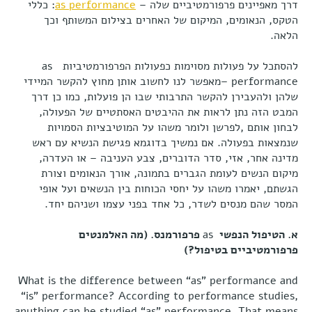
דרך מאפיינים פרפורמטיביים שלה –
performance
as
: כללי
הטקס, הנאומים, המיקום של האחרים בצילום המשותף וכך
הלאה.
להסתכל על פעולות מסוימות כפעולות הפרפורמטיביות as
performance –מאפשר לנו לחשוב אותן מחוץ להקשר המיידי
שלהן ולהעבירן להקשר התרבותי שבו הן פועלות, כמו כן דרך
המבט הזה נתן לראות את ההיבטים האסתטיים של הפעולה,
לבחון אותם ,לפרשן ולומר משהו על המוטיבציות הסמויות
שנמצאות בפעולה. אם נמשיך בדוגמא פגישת הנשיא עם ראש
מדינה אחר, אזי, סדר הדוברים, צבע העניבה – או העדרה,
מיקום הנשים לעומת הגברים בתמונה, אורך הנאומים וצורת
הגשתם, יאמרו משהו על יחסי הכוחות בין הנשאים ועל אופי
המסר שהם מנסים לשדר, כל אחד בפני עצמו ושניהם יחד.
א. הטיפול הנפשי
as
פרפורמנס. (מה האלמנטים
פרפורמטיביים בטיפול?)
What is the difference between “as” performance and
“is” performance? According to performance studies,
anything can be studied “as” performance. That means