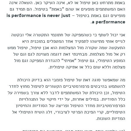
באמת מתרחש כאן טיפול או לא, אינה העיקר כאן. השאלה אינה
האם המשתתפים מופעים או שהם "באמת" בטיפול. הם תמיד גם
מופיעים וגם באמת בטיפול –
rformance is never just
e
is p
.
a p
e
rformance
אני יכול לשתף כי כשהמפיקה של חתונמי התקשרה אלי ובקשה
לגייס אותי מתישהו לתפקיד אחד המטפלים בתוכנית היא
התעקשה שמה שקורה מול המצלמות הוא אכן טיפול, טיפול ממש
רק אל מול מצלמות. מבחינתי זאת דוגמה מצוינת לגם וגם של
המופע הטיפולי, גם טיפול "אמיתי" להגדרת המפיקה וגם מול
מצלמה וללא שום כלל או אתיקה טיפולית.
מה שמאפשר סוגה זאת של טיפול פומבי הוא בדיוק היכולת
להשתמש בהיבטים פרפורמטיביים הקשורים לטיפול מחוץ לחדר
הטיפול, וכן היכולת של המשתתפים לדבר ללא צורך בשמירה על
כלל הסודיות. במילים אחרות, על ידי חיקוי של התנהלויות
הפרפורמטיביות מחדר הטיפול ופריצה של הסודיות והחיסיון
הטיפוליים, קרי הפיכת הפרטי לציבורי, זלג השיח הטיפולי אל
המדיות השונות.