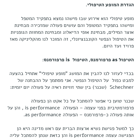
הגדרת המופע הטיפולי.
מופע טיפולי הוא אירוע שבו מישהו נמצא בתפקיד המטפל
ומישהו בתפקיד המטופל והם עושים פעולה שמזכירה מבחינת
אוצר המילים, מבחינת אופי הדיאלוג ומבחינת המחוות הגופניות
את הטיפול הנפשי הקונבנציונלי, זה המוכר לנו מהקליניקה מאז
פרויד ועד היום.
הטיפול
as
פרפורמנס, הטיפול
is
פרפורמנס:
בכדי לעזור לנו להבין את המושג "מופע טיפולי" אתחיל בהצעה
למבט כפול על הטיפול הנפשי. אני מסתמך על ההבחנה של
Schechner (שכנר) בין שתי זוויות ראיה על פעולה יום יומית:
שכנר טוען כי אפשר להסתכל על כל אקט הן כפעולה
פרפורמטיבית בפני עצמה – הפעולה is performance , והן על
אותה פעולה כ-פרפורמנס – הפעולה as performance.
כך למשל פגישת נשיא ארצות הברית עם ראש מדינה היא הן
הפגישה עצמה is performance והן כזאת שנתן להסתכל עליה